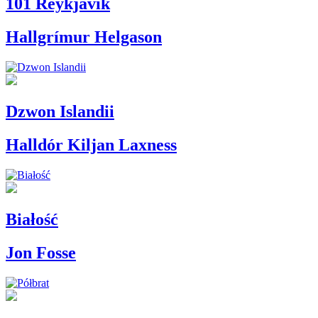
101 Reykjavik
Hallgrímur Helgason
Dzwon Islandii
Halldór Kiljan Laxness
Białość
Jon Fosse