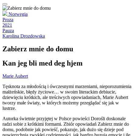
Norwegia
Proza
2021
Pauza
Karolina Drozdowska
Zabierz mnie do domu
Kan jeg bli med deg hjem
Marie Aubert
Tęsknota za młodością i ówczesnymi marzeniami, nieporozumienia
małżeńskie, błędy życiowe… w swoim literackim debiucie,
dziewięciu krótkich, ale treściwych opowiadaniach, Marie Aubert
tworzy małe światy, w których możemy przeglądać się jak w
lustrze.
Autorka świetnie przyjętej w Polsce powieści Dorośli doskonale
radzi sobie z krótkimi formami. Zbiór opowiadań Zabierz mnie do
domu, podobnie jak powieść, pokazuje, jak dużo się dzieje pod
powierzchnią zwykłej codzienności, jak bardzo buzują emocje i ile