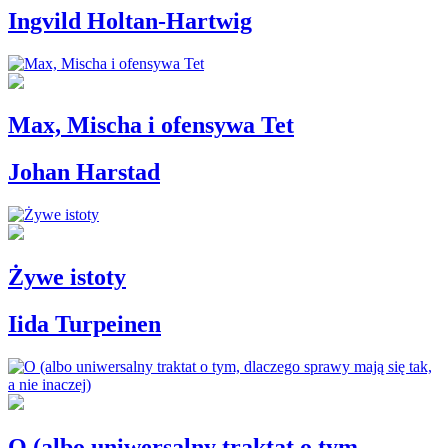
Ingvild Holtan-Hartwig
Max, Mischa i ofensywa Tet
Johan Harstad
Żywe istoty
Iida Turpeinen
O (albo uniwersalny traktat o tym,