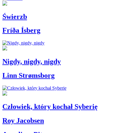
Świerzb
Fríða Ísberg
Nigdy, nigdy, nigdy
Linn Strømsborg
Człowiek, który kochał Syberię
Roy Jacobsen