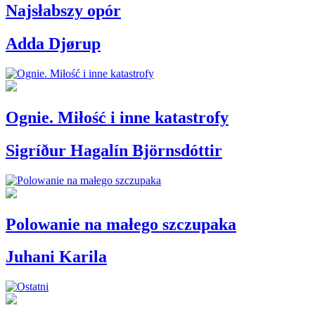
Najsłabszy opór
Adda Djørup
Ognie. Miłość i inne katastrofy
Sigríður Hagalín Björnsdóttir
Polowanie na małego szczupaka
Juhani Karila