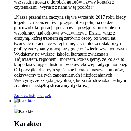
wszystkim troska o dorobek autorów i żywy kontakt z
czytelnikami. Wyrusz z nami w tę podróż!”
„Nasza przemiana zaczyna się we wrześniu 2017 roku kiedy
to jeden z recenzentów i przyjaciół zespołu, na co dzień
pracownik korporacji, postanawia przyjąć zaproszenie do
współpracy nad odnową wydawnictwa. Dzisiaj wraz z
drużyną, której trzonem są zarówno osoby od wielu lat
tworzące i pracujące w tej firmie, jak i młodzi redaktorzy i
graficy zaczynamy nową przygodę w świecie wydawniczym.
Wydajemy najwyższej jakości literaturę związaną z
Trójmiastem, regionem i morzem. Pokazujemy, że Polska to
kraj o fascynującej historii i wielowiekowej tradycji morskiej.
Od początku dbamy o spuściznę literacką naszych autorów,
odkrywamy też tych zapomnianych i niedocenianych.
Wierzymy, że książki przybliżają ludzi i środowiska. Jednym
zdaniem –
książką skracamy dystans.
„
Zobacz listę książek
×
Karakter