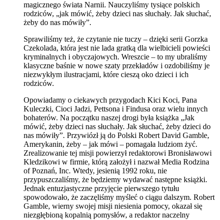
magicznego świata Narnii. Nauczyliśmy tysiące polskich
rodziców, „jak mówić, żeby dzieci nas słuchały. Jak słuchać,
żeby do nas mówiły”.
Sprawiliśmy też, że czytanie nie tuczy – dzięki serii Gorzka
Czekolada, która jest nie lada gratką dla wielbicieli powieści
kryminalnych i obyczajowych. Wreszcie – to my ubraliśmy
klasyczne baśnie w nowe szaty przekładów i ozdobiliśmy je
niezwykłym ilustracjami, które cieszą oko dzieci i ich
rodziców.
Opowiadamy o ciekawych przygodach Kici Koci, Pana
Kuleczki, Cioci Jadzi, Pettsona i Findusa oraz wielu innych
bohaterów. Na początku naszej drogi była książka „Jak
mówić, żeby dzieci nas słuchały. Jak słuchać, żeby dzieci do
nas mówiły”. Przywiózł ją do Polski Robert David Gamble,
Amerykanin, żeby – jak mówi – pomagała ludziom żyć.
Zrealizowanie tej misji powierzył redaktorowi Bronisławowi
Kledzikowi w firmie, którą założył i nazwał Media Rodzina
of Poznań, Inc. Wtedy, jesienią 1992 roku, nie
przypuszczaliśmy, że będziemy wydawać następne książki.
Jednak entuzjastyczne przyjęcie pierwszego tytułu
spowodowało, że zaczęliśmy myśleć o ciągu dalszym. Robert
Gamble, wierny swojej misji niesienia pomocy, okazał się
niezgłębioną kopalnią pomysłów, a redaktor naczelny