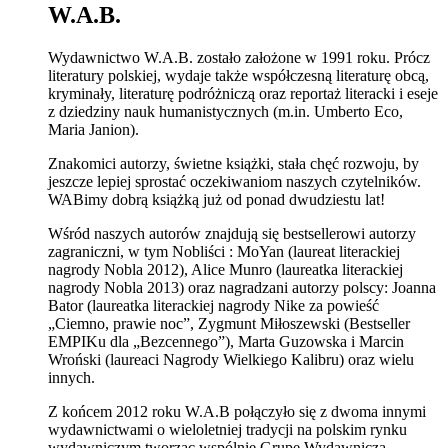
W.A.B.
Wydawnictwo W.A.B. zostało założone w 1991 roku. Prócz
literatury polskiej, wydaje także współczesną literaturę obcą,
kryminały, literaturę podróżniczą oraz reportaż literacki i eseje
z dziedziny nauk humanistycznych (m.in. Umberto Eco,
Maria Janion).
Znakomici autorzy, świetne książki, stała chęć rozwoju, by
jeszcze lepiej sprostać oczekiwaniom naszych czytelników.
WABimy dobrą książką już od ponad dwudziestu lat!
Wśród naszych autorów znajdują się bestsellerowi autorzy
zagraniczni, w tym Nobliści : MoYan (laureat literackiej
nagrody Nobla 2012), Alice Munro (laureatka literackiej
nagrody Nobla 2013) oraz nagradzani autorzy polscy: Joanna
Bator (laureatka literackiej nagrody Nike za powieść
„Ciemno, prawie noc”, Zygmunt Miłoszewski (Bestseller
EMPIKu dla „Bezcennego”), Marta Guzowska i Marcin
Wroński (laureaci Nagrody Wielkiego Kalibru) oraz wielu
innych.
Z końcem 2012 roku W.A.B połączyło się z dwoma innymi
wydawnictwami o wieloletniej tradycji na polskim rynku
wydawniczym tworząc wspólnie Grupę Wydawniczą