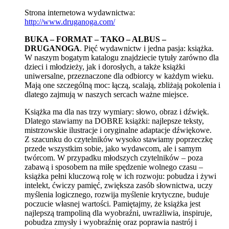
Strona internetowa wydawnictwa:
http://www.druganoga.com/
BUKA – FORMAT – TAKO – ALBUS –
DRUGANOGA
. Pięć wydawnictw i jedna pasja: książka.
W naszym bogatym katalogu znajdziecie tytuły zarówno dla
dzieci i młodzieży, jak i dorosłych, a także książki
uniwersalne, przeznaczone dla odbiorcy w każdym wieku.
Mają one szczególną moc: łączą, scalają, zbliżają pokolenia i
dlatego zajmują w naszych sercach ważne miejsce.
Książka ma dla nas trzy wymiary: słowo, obraz i dźwięk.
Dlatego stawiamy na DOBRE książki: najlepsze teksty,
mistrzowskie ilustracje i oryginalne adaptacje dźwiękowe.
Z szacunku do czytelników wysoko stawiamy poprzeczkę
przede wszystkim sobie, jako wydawcom, ale i samym
twórcom. W przypadku młodszych czytelników – poza
zabawą i sposobem na miłe spędzenie wolnego czasu –
książka pełni kluczową rolę w ich rozwoju: pobudza i żywi
intelekt, ćwiczy pamięć, zwiększa zasób słownictwa, uczy
myślenia logicznego, rozwija myślenie krytyczne, buduje
poczucie własnej wartości. Pamiętajmy, że książka jest
najlepszą trampoliną dla wyobraźni, uwrażliwia, inspiruje,
pobudza zmysły i wyobraźnię oraz poprawia nastrój i