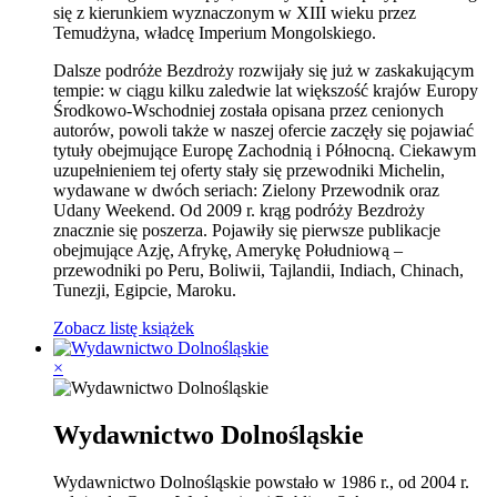
się z kierunkiem wyznaczonym w XIII wieku przez
Temudżyna, władcę Imperium Mongolskiego.
Dalsze podróże Bezdroży rozwijały się już w zaskakującym
tempie: w ciągu kilku zaledwie lat większość krajów Europy
Środkowo-Wschodniej została opisana przez cenionych
autorów, powoli także w naszej ofercie zaczęły się pojawiać
tytuły obejmujące Europę Zachodnią i Północną. Ciekawym
uzupełnieniem tej oferty stały się przewodniki Michelin,
wydawane w dwóch seriach: Zielony Przewodnik oraz
Udany Weekend. Od 2009 r. krąg podróży Bezdroży
znacznie się poszerza. Pojawiły się pierwsze publikacje
obejmujące Azję, Afrykę, Amerykę Południową –
przewodniki po Peru, Boliwii, Tajlandii, Indiach, Chinach,
Tunezji, Egipcie, Maroku.
Zobacz listę książek
×
Wydawnictwo Dolnośląskie
Wydawnictwo Dolnośląskie powstało w 1986 r., od 2004 r.