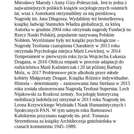
Mirosławy Marody i Anny Gizy-Poleszczuk. Jest to jedna z
najważniejszych polskich książek socjologicznych ostatnich
lat, wraz z Autorkami otrzymaliśmy za nią prestiżową
Nagrodę im. Jana Długosza. Wydaliśmy też bestsellerową
książkę Jadwigi Staniszkis Władza globalizacji, za którą
Autorka w grudniu 2004 roku otrzymała nagrodę Fundacji na
Rzecz Nauki Polskiej, popularnie nazywaną Polskim
Noblem. Wyróżniane były też książki psychologiczne –
Nagrodę Teofrasta czasopisma Charaktery w 2013 roku
otrzymała Psychologia miejsca Marii Lewickiej, w 2014
Temperament w pierwszym roku życia Wojciecha Łukasza
Dragana, w 2016 Oblicza empatii w procesie adaptacji do
rodzicielstwa Marii Kaźmierczak i 20 lat później Barbary
Mróz, w 2017 Problemowe picie alkoholu przez młode
kobiety Małgorzaty Dragan. Książka Różnice indywidualne.
Historia – determinanty – zastosowania Jana Strelaua w 2015
roku została uhonorowana Nagrodą Teofrast Superstar. Lech
Nijakowski za Rozkosz zemsty. Socjologię historyczną
mobilizacji ludobójczej otrzymał w 2013 roku Nagrodę im.
Leona Krzywickiego Wydziału I Nauk Humanistycznych i
Społecznych PAN. W tym samym roku Bartoszowi
Kaliskiemu przyznano nagrodę im. prof. Tomasza
Strzembosza za książkę Archidiecezja gnieźnieńska w
czasach komunizmu 1945–1989.