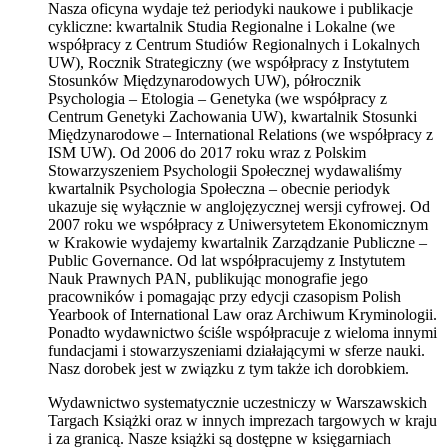
Nasza oficyna wydaje też periodyki naukowe i publikacje
cykliczne: kwartalnik Studia Regionalne i Lokalne (we
współpracy z Centrum Studiów Regionalnych i Lokalnych
UW), Rocznik Strategiczny (we współpracy z Instytutem
Stosunków Międzynarodowych UW), półrocznik
Psychologia – Etologia – Genetyka (we współpracy z
Centrum Genetyki Zachowania UW), kwartalnik Stosunki
Międzynarodowe – International Relations (we współpracy z
ISM UW). Od 2006 do 2017 roku wraz z Polskim
Stowarzyszeniem Psychologii Społecznej wydawaliśmy
kwartalnik Psychologia Społeczna – obecnie periodyk
ukazuje się wyłącznie w anglojęzycznej wersji cyfrowej. Od
2007 roku we współpracy z Uniwersytetem Ekonomicznym
w Krakowie wydajemy kwartalnik Zarządzanie Publiczne –
Public Governance. Od lat współpracujemy z Instytutem
Nauk Prawnych PAN, publikując monografie jego
pracowników i pomagając przy edycji czasopism Polish
Yearbook of International Law oraz Archiwum Kryminologii.
Ponadto wydawnictwo ściśle współpracuje z wieloma innymi
fundacjami i stowarzyszeniami działającymi w sferze nauki.
Nasz dorobek jest w związku z tym także ich dorobkiem.
Wydawnictwo systematycznie uczestniczy w Warszawskich
Targach Książki oraz w innych imprezach targowych w kraju
i za granicą. Nasze książki są dostępne w księgarniach