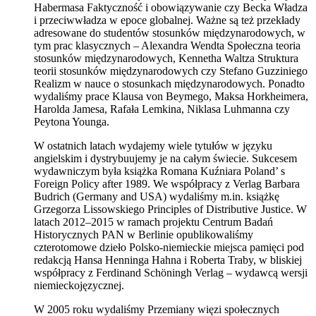
Habermasa Faktyczność i obowiązywanie czy Becka Władza
i przeciwwładza w epoce globalnej. Ważne są też przekłady
adresowane do studentów stosunków międzynarodowych, w
tym prac klasycznych – Alexandra Wendta Społeczna teoria
stosunków międzynarodowych, Kennetha Waltza Struktura
teorii stosunków międzynarodowych czy Stefano Guzziniego
Realizm w nauce o stosunkach międzynarodowych. Ponadto
wydaliśmy prace Klausa von Beymego, Maksa Horkheimera,
Harolda Jamesa, Rafała Lemkina, Niklasa Luhmanna czy
Peytona Younga.
W ostatnich latach wydajemy wiele tytułów w języku
angielskim i dystrybuujemy je na całym świecie. Sukcesem
wydawniczym była książka Romana Kuźniara Poland’ s
Foreign Policy after 1989. We współpracy z Verlag Barbara
Budrich (Germany and USA) wydaliśmy m.in. książkę
Grzegorza Lissowskiego Principles of Distributive Justice. W
latach 2012–2015 w ramach projektu Centrum Badań
Historycznych PAN w Berlinie opublikowaliśmy
czterotomowe dzieło Polsko-niemieckie miejsca pamięci pod
redakcją Hansa Henninga Hahna i Roberta Traby, w bliskiej
współpracy z Ferdinand Schöningh Verlag – wydawcą wersji
niemieckojęzycznej.
W 2005 roku wydaliśmy Przemiany więzi społecznych