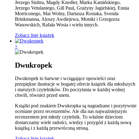
Jerzego Stuhra, Magdy Knedler, Marka Kamińskiego,
Jerzego Vetulaniego, Gill Paul, Grażyny Jagielskiej, Ennia
Morriconego, Mai Wolny, Dariusza Rosiaka, Svenda
Brinkmanna, Aloszy Awdiejewa, Moniki i Grzegorza
Wasowskich, Rafała Wosia i wielu innych.
Zobacz listę książek
×
Dwukropek
Dwukropek to barwne i wciągające opowieści oraz
przepiękne ilustracje w bogatej ofercie książek dla młodszych
i starszych czytelników. Do poczytania w każdej wolnej
chwili, również przed snem.
Książki pod znakiem Dwukropka są nagradzane i pozytywnie
oceniane przez recenzentów. Ale dla nas najważniejszym
recenzentem jest młody czytelnik. To właśnie dzieciom
dostarczamy wiele radości, wiedzy i przygód z każdą nową
książką i z każdą przewróconą stroną.
Zobacz listę książek