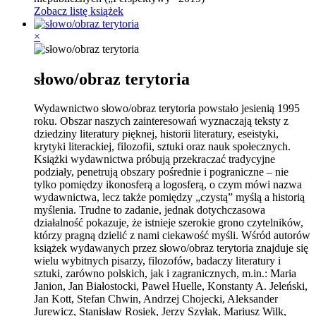
Zobacz listę książek
×
słowo/obraz terytoria
Wydawnictwo słowo/obraz terytoria powstało jesienią 1995
roku. Obszar naszych zainteresowań wyznaczają teksty z
dziedziny literatury pięknej, historii literatury, eseistyki,
krytyki literackiej, filozofii, sztuki oraz nauk społecznych.
Książki wydawnictwa próbują przekraczać tradycyjne
podziały, penetrują obszary pośrednie i pograniczne – nie
tylko pomiędzy ikonosferą a logosferą, o czym mówi nazwa
wydawnictwa, lecz także pomiędzy „czystą” myślą a historią
myślenia. Trudne to zadanie, jednak dotychczasowa
działalność pokazuje, że istnieje szerokie grono czytelników,
którzy pragną dzielić z nami ciekawość myśli. Wśród autorów
książek wydawanych przez słowo/obraz terytoria znajduje się
wielu wybitnych pisarzy, filozofów, badaczy literatury i
sztuki, zarówno polskich, jak i zagranicznych, m.in.: Maria
Janion, Jan Białostocki, Paweł Huelle, Konstanty A. Jeleński,
Jan Kott, Stefan Chwin, Andrzej Chojecki, Aleksander
Jurewicz, Stanisław Rosiek, Jerzy Szyłak, Mariusz Wilk,