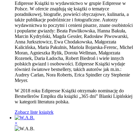
Edipresse Książki to wydawnictwo w grupie Edipresse w
Polsce. W ofercie znajdują się książki o tematyce
poradnikowej, biografie, powieści obyczajowe, kulinaria, a
także publikacje podróżnicze i fotograficzne. Autorzy
wydawnictwa to poczytni i cenieni pisarze, znane osobistości
i popularne gwiazdy: Beata Pawlikowska, Hanna Bakuła,
Marcin Kydryński, Magda Gessler, Radosław Piwowarski,
Anna Jurksztowicz, Ewa Chodakowska, Małgorzata
Kalicińska, Maria Pakulnis, Mariola Bojarska-Ferenc, Michel
Moran, Agnieszka Rylik, Dorota Wellman, Małgorzata
Rozenek, Daria Ładocha, Robert Biedroń i wiele innych
polskich gwiazd i osobowości. Edipresse Książki wydaje
również światowe bestsellery, takich autorów jak m.in.:
Audrey Carlan, Nora Roberts, Erica Spindler czy Stephenie
Meyer.
W 2018 roku Edipresse Książki otrzymało nominację do
Bestsellerów Empiku dla książki „365 dni” Blanki Lipińskiej
w kategorii literatura polska.
Zobacz listę książek
×