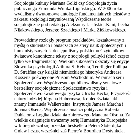
Socjologia kultury Mariana Golki czy Socjologia życia
publicznego Edmunda Wnuka-Lipińskiego. W 2006 roku
wydaliśmy dwutomową antologię fundamentalnych tekstów z
zakresu socjologii zatytułowaną Współczesne teorie
socjologiczne pod redakcją Aleksndry Jasińskiej-Kani, Lecha
Nijakowskiego, Jerzego Szackiego i Marka Ziółkowskiego.
Prowadzimy rozległy program przekładów, kształtowany z
myślą o studentach i badaczach ze sfery nauk społecznych i
humanistycznych. Udostępniliśmy polskiemu Czytelnikowi
światowe kanoniczne teksty z socjologii polityki (choć często
tylko we fragmentach). Wielkim sukcesem okazały się edycje
Słownika psychologii Arthura S. Rebera, Teorii gier Phillipa
D. Straffina czy książki niemieckiego historyka Andreasa
Kosserta poświęcone Prusom Wschodnim. W ramach serii
Społeczeństwo Współczesne opublikowaliśmy światowe
bestsellery socjologiczne: Społeczeństwo ryzyka i
Społeczeństwo światowego ryzyka Ulricha Becka, Przyszłość
natury ludzkiej Jürgena Habermasa, Koniec świata jaki
znamy Immauela Wallersteina, Instytucje Jamesa Marcha i
Johana Olsena, Współczesna analiza polityczna Roberta
Dahla oraz Logika działania zbiorowego Mancura Olsona. Za
wielkie osiągnięcie uważamy serię Humanistyka Europejska,
w której ukazał się przekład bestsellera Petera Sloterdijka
Gniew i czas, wcześniej zaś Pierre’a Bourdieu Dystynkcja,