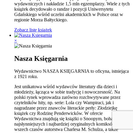
wydawniczych i nakładzie 1,5 mln egzemplarzy. Wiele z tych
książek decydowało o randze i pozycji Uniwersytetu
Gdańskiego wśród uczelni akademickich w Polsce oraz w
regionie Morza Bałtyckiego.
Zobacz listę książek
×
Nasza Księgarnia
Wydawnictwo NASZA KSIĘGARNIA to oficyna, istniejąca
z 1921 roku.
Jest unikatowa wśród wydawców literatury dla dzieci i
młodzieży, łącząca w sobie tradycję i nowoczesność. Na
polski rynek wprowadza zarówno rozchwytywane przez
czytelników hity, np. serie: Lola czy Wampiraci, jak i
nagradzane przez znawców literackie perły: Złodziejkę
książek czy Rodzinę Penderwicków. W ofercie
Wydawnictwa znajdują się książki o Snoopym, bohaterze
najsłynniejszych i najbardziej oryginalnych komiksów
wszech czasów autorstwa Charlesa M. Schulza, a także