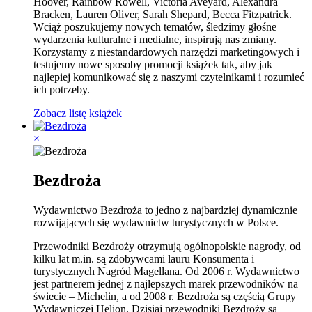
Hoover, Rainbow Rowell, Victoria Aveyard, Alexandra
Bracken, Lauren Oliver, Sarah Shepard, Becca Fitzpatrick.
Wciąż poszukujemy nowych tematów, śledzimy głośne
wydarzenia kulturalne i medialne, inspirują nas zmiany.
Korzystamy z niestandardowych narzędzi marketingowych i
testujemy nowe sposoby promocji książek tak, aby jak
najlepiej komunikować się z naszymi czytelnikami i rozumieć
ich potrzeby.
Zobacz listę książek
×
Bezdroża
Wydawnictwo Bezdroża to jedno z najbardziej dynamicznie
rozwijających się wydawnictw turystycznych w Polsce.
Przewodniki Bezdroży otrzymują ogólnopolskie nagrody, od
kilku lat m.in. są zdobywcami lauru Konsumenta i
turystycznych Nagród Magellana. Od 2006 r. Wydawnictwo
jest partnerem jednej z najlepszych marek przewodników na
świecie – Michelin, a od 2008 r. Bezdroża są częścią Grupy
Wydawniczej Helion. Dzisiaj przewodniki Bezdroży są