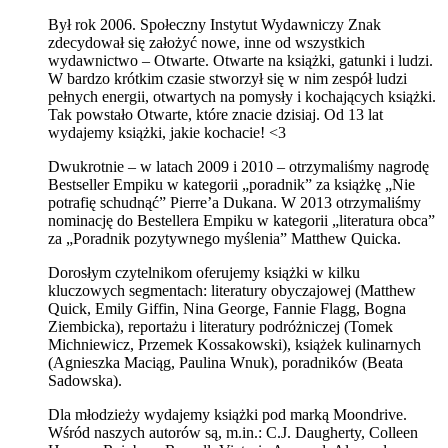
Był rok 2006. Społeczny Instytut Wydawniczy Znak
zdecydował się założyć nowe, inne od wszystkich
wydawnictwo – Otwarte. Otwarte na książki, gatunki i ludzi.
W bardzo krótkim czasie stworzył się w nim zespół ludzi
pełnych energii, otwartych na pomysły i kochających książki.
Tak powstało Otwarte, które znacie dzisiaj. Od 13 lat
wydajemy książki, jakie kochacie! <3
Dwukrotnie – w latach 2009 i 2010 – otrzymaliśmy nagrodę
Bestseller Empiku w kategorii „poradnik” za książkę „Nie
potrafię schudnąć” Pierre’a Dukana. W 2013 otrzymaliśmy
nominację do Bestellera Empiku w kategorii „literatura obca”
za „Poradnik pozytywnego myślenia” Matthew Quicka.
Dorosłym czytelnikom oferujemy książki w kilku
kluczowych segmentach: literatury obyczajowej (Matthew
Quick, Emily Giffin, Nina George, Fannie Flagg, Bogna
Ziembicka), reportażu i literatury podróżniczej (Tomek
Michniewicz, Przemek Kossakowski), książek kulinarnych
(Agnieszka Maciąg, Paulina Wnuk), poradników (Beata
Sadowska).
Dla młodzieży wydajemy książki pod marką Moondrive.
Wśród naszych autorów są, m.in.: C.J. Daugherty, Colleen