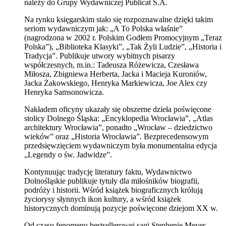
należy do Grupy Wydawniczej Publicat S.A.
Na rynku księgarskim stało się rozpoznawalne dzięki takim
seriom wydawniczym jak: „A To Polska właśnie”
(nagrodzona w 2002 r. Polskim Godłem Promocyjnym „Teraz
Polska”), „Biblioteka Klasyki”, „Tak Żyli Ludzie”, „Historia i
Tradycja”. Publikuje utwory wybitnych pisarzy
współczesnych, m.in.: Tadeusza Różewicza, Czesława
Miłosza, Zbigniewa Herberta, Jacka i Macieja Kuroniów,
Jacka Żakowskiego, Henryka Markiewicza, Joe Alex czy
Henryka Samsonowicza.
Nakładem oficyny ukazały się obszerne dzieła poświęcone
stolicy Dolnego Śląska: „Encyklopedia Wrocławia”, „Atlas
architektury Wrocławia”, ponadto „Wrocław – dziedzictwo
wieków” oraz „Historia Wrocławia”. Bezprecedensowym
przedsięwzięciem wydawniczym była monumentalna edycja
„Legendy o św. Jadwidze”.
Kontynuując tradycję literatury faktu, Wydawnictwo
Dolnośląskie publikuje tytuły dla miłośników biografii,
podróży i historii. Wśród książek biograficznych królują
życiorysy słynnych ikon kultury, a wśród książek
historycznych dominują pozycje poświęcone dziejom XX w.
Od czasu fenomenu bestsellerowej sagi Stephenie Meyer