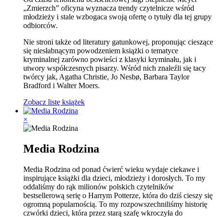
„Zmierzch” oficyna wyznacza trendy czytelnicze wśród
młodzieży i stale wzbogaca swoją ofertę o tytuły dla tej grupy
odbiorców.
Nie stroni także od literatury gatunkowej, proponując cieszące
się niesłabnącym powodzeniem książki o tematyce
kryminalnej zarówno powieści z klasyki kryminału, jak i
utwory współczesnych pisarzy. Wśród nich znaleźli się tacy
twórcy jak, Agatha Christie, Jo Nesbø, Barbara Taylor
Bradford i Walter Moers.
Zobacz listę książek
×
Media Rodzina
Media Rodzina od ponad ćwierć wieku wydaje ciekawe i
inspirujące książki dla dzieci, młodzieży i dorosłych. To my
oddaliśmy do rąk milionów polskich czytelników
bestsellerową serię o Harrym Potterze, która do dziś cieszy się
ogromną popularnością. To my rozpowszechniliśmy historię
czwórki dzieci, która przez starą szafę wkroczyła do