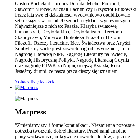
Gaston Bachelard, Jacques Derrida, Michel Foucault,
Sławomir Mrożek, Michaił Bachtin czy Krzysztof Rutkowski.
Przez lata swojej działalności wydawnictwo opublikowało
setki książek w ponad 70 seriach i cyklach wydawniczych.
Najważniejsze z nich to: Pasaże, Klasyka światowej
humanistyki, Terytoria kina, Terytoria teatru, Terytoria
Skandynawii, Minerwa. Biblioteka Filozofii i Historii
Filozofii, Rzeczy literackie, Idee, Świadectwa oraz Artyści.
Zdobyliśmy wiele prestiżowych nagród i wyróżnień, m.in.
Nagrodę Literacką Nike, Nagrodę Literatury na Świecie,
Nagrodę Historyczną Polityki, Nagrodę Literacką Gdynia
oraz nagrodę PTWK za Najpiękniejszą Książkę Roku.
Jesteśmy dumni, że nasza praca cieszy się uznaniem.
Zobacz listę książek
×
Marpress
”Zmieniamy styl i formę komunikacji. Niezmienna pozostaje
potrzeba tworzenia dobrej literatury. Przed nami ambitne
plany wydawnicze, odkrywnie nowych talentów, a przede