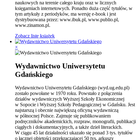
naukowych na terenie całego kraju oraz w licznych
księgarniach internetowych. Ponadto duża część tytułów, w
tym artykuły z periodyków, ma wersję e-book i jest
dystrybuowana przez: www.ibuk.pl, www.publio.pl,
www.zinamon.pl.
Zobacz listę książek
×
Wydawnictwo Uniwersytetu
Gdańskiego
Wydawnictwo Uniwersytetu Gdańskiego (wyd.ug.edu.pl)
zostało powołane w 1970 roku. Powstało z połączenia
działów wydawniczych Wyższej Szkoły Ekonomicznej
w Sopocie i Wyższej Szkoły Pedagogicznej w Gdańsku. Jest
najstarszą i obecnie największą oficyną wydawniczą
w północnej Polsce. Zajmuje się publikowaniem
podręczników akademickich, rozpraw, monografii, publikacji
ciągłych i dokumentacyjnych, a także dzieł literackich.
W ciągu 45 lat działalności ukazało się ponad 3 tys. tytułów
o łącznej objętości przekraczającej 50 tys. arkuszy