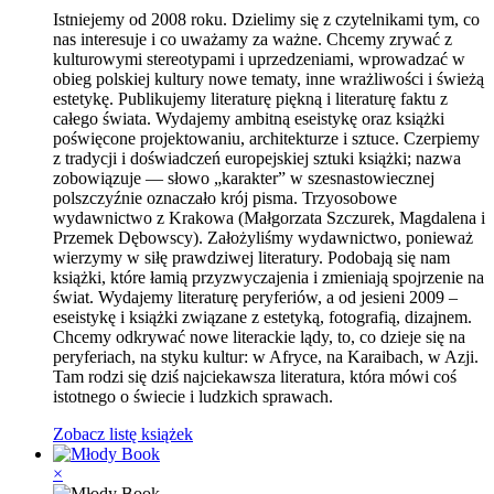
Istniejemy od 2008 roku. Dzielimy się z czytelnikami tym, co
nas interesuje i co uważamy za ważne. Chcemy zrywać z
kulturowymi stereotypami i uprzedzeniami, wprowadzać w
obieg polskiej kultury nowe tematy, inne wrażliwości i świeżą
estetykę. Publikujemy literaturę piękną i literaturę faktu z
całego świata. Wydajemy ambitną eseistykę oraz książki
poświęcone projektowaniu, architekturze i sztuce. Czerpiemy
z tradycji i doświadczeń europejskiej sztuki książki; nazwa
zobowiązuje — słowo „karakter” w szesnastowiecznej
polszczyźnie oznaczało krój pisma. Trzyosobowe
wydawnictwo z Krakowa (Małgorzata Szczurek, Magdalena i
Przemek Dębowscy). Założyliśmy wydawnictwo, ponieważ
wierzymy w siłę prawdziwej literatury. Podobają się nam
książki, które łamią przyzwyczajenia i zmieniają spojrzenie na
świat. Wydajemy literaturę peryferiów, a od jesieni 2009 –
eseistykę i książki związane z estetyką, fotografią, dizajnem.
Chcemy odkrywać nowe literackie lądy, to, co dzieje się na
peryferiach, na styku kultur: w Afryce, na Karaibach, w Azji.
Tam rodzi się dziś najciekawsza literatura, która mówi coś
istotnego o świecie i ludzkich sprawach.
Zobacz listę książek
×