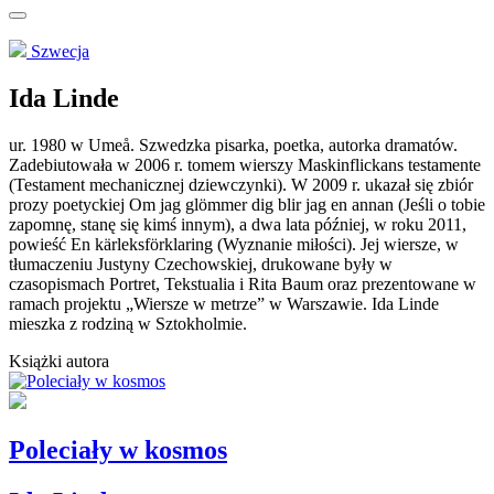
Szwecja
Ida Linde
ur. 1980 w Umeå. Szwedzka pisarka, poetka, autorka dramatów.
Zadebiutowała w 2006 r. tomem wierszy Maskinflickans testamente
(Testament mechanicznej dziewczynki). W 2009 r. ukazał się zbiór
prozy poetyckiej Om jag glömmer dig blir jag en annan (Jeśli o tobie
zapomnę, stanę się kimś innym), a dwa lata później, w roku 2011,
powieść En kärleksförklaring (Wyznanie miłości). Jej wiersze, w
tłumaczeniu Justyny Czechowskiej, drukowane były w
czasopismach Portret, Tekstualia i Rita Baum oraz prezentowane w
ramach projektu „Wiersze w metrze” w Warszawie. Ida Linde
mieszka z rodziną w Sztokholmie.
Książki autora
Poleciały w kosmos