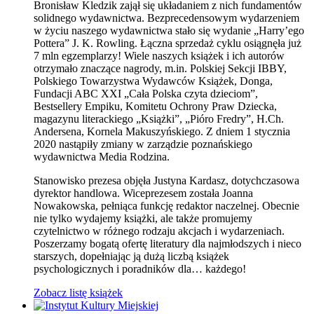
Bronisław Kledzik zajął się układaniem z nich fundamentów
solidnego wydawnictwa. Bezprecedensowym wydarzeniem
w życiu naszego wydawnictwa stało się wydanie „Harry’ego
Pottera” J. K. Rowling. Łączna sprzedaż cyklu osiągnęła już
7 mln egzemplarzy! Wiele naszych książek i ich autorów
otrzymało znaczące nagrody, m.in. Polskiej Sekcji IBBY,
Polskiego Towarzystwa Wydawców Książek, Donga,
Fundacji ABC XXI „Cała Polska czyta dzieciom”,
Bestsellery Empiku, Komitetu Ochrony Praw Dziecka,
magazynu literackiego „Książki”, „Pióro Fredry”, H.Ch.
Andersena, Kornela Makuszyńskiego. Z dniem 1 stycznia
2020 nastąpiły zmiany w zarządzie poznańskiego
wydawnictwa Media Rodzina.
Stanowisko prezesa objęła Justyna Kardasz, dotychczasowa
dyrektor handlowa. Wiceprezesem została Joanna
Nowakowska, pełniąca funkcję redaktor naczelnej. Obecnie
nie tylko wydajemy książki, ale także promujemy
czytelnictwo w różnego rodzaju akcjach i wydarzeniach.
Poszerzamy bogatą ofertę literatury dla najmłodszych i nieco
starszych, dopełniając ją dużą liczbą książek
psychologicznych i poradników dla… każdego!
Zobacz listę książek