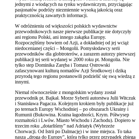
jednymi z wiodących na rynku wydawniczym, przyciągając
pasjonatów podróży niezmiennie wysoką jakością oraz
praktycznością zawartych informacji.
W odróżnieniu od większości polskich wydawnictw
przewodnikowych nasze pierwsze publikacje nie dotyczyły
ani regionu Polski, ani innego zakątka Europy.
Rozpoczęliśmy bowiem od Azji, a dokładniej od jej wciąż
niedocenianej części – Mongolii. Pomysłodawcy serii
przewodników dla globtroterów, a zarazem autorzy pierwszej
publikacji tej serii wydanej w 2000 roku pt. Mongolia. Nie
tylko step Dominika Zaręba i Tomasz Ostrowski
zafascynowani kulturą nomadów Azji Środkowej i dziką
przyrodą tego regionu postanowili podzielić się swą wiedzą z
innymi.
Niemal równocześnie z mongolskim wydany został
przewodnik pt. Bajkał. Morze Syberii autorstwa Julii Witczuk
i Stanisława Pagacza. Kolejnym krokiem były publikacje już
po terenach Europy Wschodniej – po obszarach Ukrainy i
Rumunii (Bukowina. Kraina łagodności, Krym. Półwysep
rozmaitości i Lwów. Miasto Wschodu i Zachodu). Dopiero w
trzecim roku „dotarliśmy” nad Adriatyk (Wybrzeże
Chorwacji. Od Istrii po Dalmację) i w inne miejsca. To taka
nasza „droga do Europy”, która tylko przez przypadek zbiega