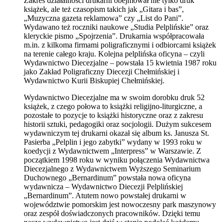
Zakres działalności drukarni obejmował nie tylko druk
książek, ale też czasopism takich jak „Gitara i bas”,
„Muzyczna gazeta reklamowa” czy „List do Pani”.
Wydawano też roczniki naukowe „Studia Pelplińskie” oraz
kleryckie pismo „Spojrzenia”. Drukarnia współpracowała
m.in. z kilkoma firmami poligraficznymi i odbiorcami książek
na terenie całego kraju. Kolejna pelplińska oficyna – czyli
Wydawnictwo Diecezjalne – powstała 15 kwietnia 1987 roku
jako Zakład Poligraficzny Diecezji Chełmińskiej i
Wydawnictwo Kurii Biskupiej Chełmińskiej.
Wydawnictwo Diecezjalne ma w swoim dorobku druk 52
książek, z czego połowa to książki religijno-liturgiczne, a
pozostałe to pozycje to książki historyczne oraz z zakresu
historii sztuki, pedagogiki oraz socjologii. Dużym sukcesem
wydawniczym tej drukarni okazał się album ks. Janusza St.
Pasierba „Pelplin i jego zabytki” wydany w 1993 roku w
koedycji z Wydawnictwem „Interpress” w Warszawie. Z
początkiem 1998 roku w wyniku połączenia Wydawnictwa
Diecezjalnego z Wydawnictwem Wyższego Seminarium
Duchownego „Bernardinum” powstała nowa oficyna
wydawnicza – Wydawnictwo Diecezji Pelplińskiej
„Bernardinum”. Atutem nowo powstałej drukarni w
województwie pomorskim jest nowoczesny park maszynowy
oraz zespół doświadczonych pracowników. Dzięki temu