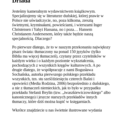
Driada
Jesteśmy kameralnym wydawnictwem książkowym.
Specjalizujemy się w literaturze duńskiej, której prawie w
Polsce nie uświadczycie, no, poza kilkoma, zresztą
świetnymi, kryminałami, powieściami, i wierszami Inger
Christensen i Yahyi Hassana, no i poza… Hansem
Christianem Andersenem, który także będzie naszą
specjalnością. Dlaczego?
Po pierwsze dlatego, że to w naszym przekonaniu największy
pisarz świata: tłumaczony na ponad 150 języków (tylko
Biblia ma więcej tłumaczeń), czytany przez czytelników w
każdym wieku i o każdym poziomie wykształcenia,
pochodzących z wszystkich kręgów kulturowych. A po
drugie dlatego, że współpracuje z nami Bogusława
Sochańska, autorka pierwszego polskiego przekładu
wszystkich, tzn. stu sześćdziesięciu czterech Baśni i
opowieści (Media Rodzina, 2006) bezpośrednio z duńskiego,
a nie z tłumaczeń niemieckich, jak to było w przypadku
przekładu Stefanii Beylin (tzw. „iwaszkiewiczowskiego” albo
kanonicznego) i jeszcze starszych przekładów innych
tłumaczy, które dziś można kupić w księgarniach.
Wkrótce znajdziecie u nas świetnie ilustrowane wydania