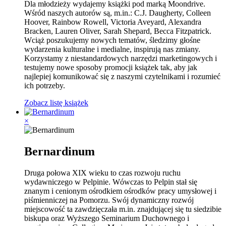
Dla młodzieży wydajemy książki pod marką Moondrive.
Wśród naszych autorów są, m.in.: C.J. Daugherty, Colleen
Hoover, Rainbow Rowell, Victoria Aveyard, Alexandra
Bracken, Lauren Oliver, Sarah Shepard, Becca Fitzpatrick.
Wciąż poszukujemy nowych tematów, śledzimy głośne
wydarzenia kulturalne i medialne, inspirują nas zmiany.
Korzystamy z niestandardowych narzędzi marketingowych i
testujemy nowe sposoby promocji książek tak, aby jak
najlepiej komunikować się z naszymi czytelnikami i rozumieć
ich potrzeby.
Zobacz listę książek
×
Bernardinum
Druga połowa XIX wieku to czas rozwoju ruchu
wydawniczego w Pelpinie. Wówczas to Pelpin stał się
znanym i cenionym ośrodkiem ośrodków pracy umysłowej i
piśmienniczej na Pomorzu. Swój dynamiczny rozwój
miejscowość ta zawdzięczała m.in. znajdującej się tu siedzibie
biskupa oraz Wyższego Seminarium Duchownego i