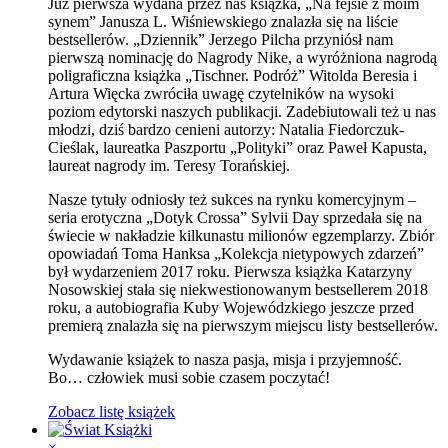
Już pierwsza wydana przez nas książka, „Na fejsie z moim
synem” Janusza L. Wiśniewskiego znalazła się na liście
bestsellerów. „Dziennik” Jerzego Pilcha przyniósł nam
pierwszą nominację do Nagrody Nike, a wyróżniona nagrodą
poligraficzna książka „Tischner. Podróż” Witolda Beresia i
Artura Więcka zwróciła uwagę czytelników na wysoki
poziom edytorski naszych publikacji. Zadebiutowali też u nas
młodzi, dziś bardzo cenieni autorzy: Natalia Fiedorczuk-
Cieślak, laureatka Paszportu „Polityki” oraz Paweł Kapusta,
laureat nagrody im. Teresy Torańskiej.
Nasze tytuły odniosły też sukces na rynku komercyjnym –
seria erotyczna „Dotyk Crossa” Sylvii Day sprzedała się na
świecie w nakładzie kilkunastu milionów egzemplarzy. Zbiór
opowiadań Toma Hanksa „Kolekcja nietypowych zdarzeń”
był wydarzeniem 2017 roku. Pierwsza książka Katarzyny
Nosowskiej stała się niekwestionowanym bestsellerem 2018
roku, a autobiografia Kuby Wojewódzkiego jeszcze przed
premierą znalazła się na pierwszym miejscu listy bestsellerów.
Wydawanie książek to nasza pasja, misja i przyjemność.
Bo… człowiek musi sobie czasem poczytać!
Zobacz listę książek
×