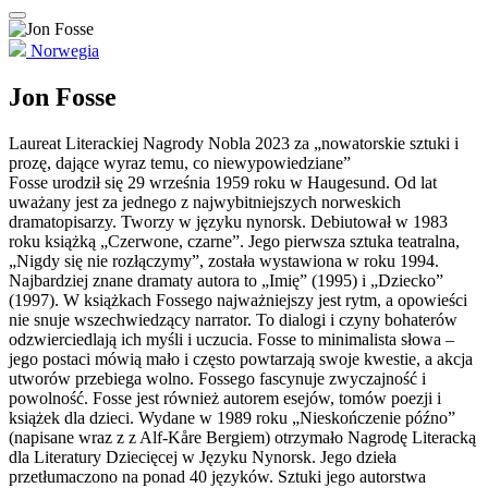
Norwegia
Jon Fosse
Laureat Literackiej Nagrody Nobla 2023 za „nowatorskie sztuki i
prozę, dające wyraz temu, co niewypowiedziane”
Fosse urodził się 29 września 1959 roku w Haugesund. Od lat
uważany jest za jednego z najwybitniejszych norweskich
dramatopisarzy. Tworzy w języku nynorsk. Debiutował w 1983
roku książką „Czerwone, czarne”. Jego pierwsza sztuka teatralna,
„Nigdy się nie rozłączymy”, została wystawiona w roku 1994.
Najbardziej znane dramaty autora to „Imię” (1995) i „Dziecko”
(1997). W książkach Fossego najważniejszy jest rytm, a opowieści
nie snuje wszechwiedzący narrator. To dialogi i czyny bohaterów
odzwierciedlają ich myśli i uczucia. Fosse to minimalista słowa –
jego postaci mówią mało i często powtarzają swoje kwestie, a akcja
utworów przebiega wolno. Fossego fascynuje zwyczajność i
powolność. Fosse jest również autorem esejów, tomów poezji i
książek dla dzieci. Wydane w 1989 roku „Nieskończenie późno”
(napisane wraz z z Alf-Kåre Bergiem) otrzymało Nagrodę Literacką
dla Literatury Dziecięcej w Języku Nynorsk. Jego dzieła
przetłumaczono na ponad 40 języków. Sztuki jego autorstwa