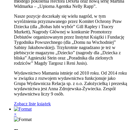
młodego pokolenia Hectora Dexeta oraz nową serię Martina
Widmarka – „Upiorna Agentka Nelly Rapp”.
Nasze pozycje doczekały się wielu nagród, w tym
wyróżnienia przyznawanego przez Komitet Ochrony Praw
Dziecka (dla „Bobas lubi wybór” Gill Rapley i Tracey
Murkett), Nagrody Głównej w konkursie Promotorzy
Debiutów organizowanym przez Instytut Książki i Fundację
Tygodnika Powszechnego (dla „Domu na Wschodniej”
Sabiny Jakubowskiej). Trzykrotnie nagradzano je też w
plebiscycie magazynu „Dziecko” (nagrody dla „Dziecka z
bliska” Agnieszki Stein oraz „Poradnika dla zielonych
rodziców” Magdy Targosz i Reni Jusis).
Wydawnictwo Mamania istnieje od 2010 roku. Od 2014 roku
w związku z rozwojem wydawnictwa funkcjonuje jako
Grupa Wydawnicza Relacja sp. z o.o. Założycielką i prezeską
wydawnictwa jest Anna Zdrojewska-Żywiecka. Zespół
wydawnictwa liczy 9 osób.
Zobacz listę książek
×