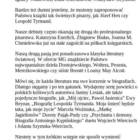
Bardzo też dumni jesteśmy, że możemy zaproponować
Państwu książki tak świetnych pisarzy, jak Józef Hen czy
Leopold Tyrmand.
Nasze debiuty często okazują się drogą do profesjonalnego
pisarstwa. Katarzyna Enerlich, Zbigniew Białas, Joanna M.
Chmielewska już na stałe zagościli na półkach księgarskich.
Naszą drugą pasją jest ponadczasowa klasyka literatury
światowej. W ofercie MG znajdziecie Państwo
najwspanialsze dzieła Dostojewskiego, Woltera, Prousta,
Mereżkowskiego czy sióstr Brontë i Louisy May Alcott.
Mówi się, że każda literatura ma swe korzenie w biografiach.
Dlatego sięgamy i po ten gatunek. Wydajemy serię powieści o
polskich królowych autorstwa Janiny Lesiak, ale także
pojedyncze biografie, jak „Mój ojciec, Paweł Jasienica” Ewy
Beynar, „Biografię Leopolda Tyrmanda. Moja śmierć będzie
taka, jak moje życie” Marcela Woźniaka, „Matkę
Jagiellonów” Doroty Pająk-Pudy czy „Psychiatra i demony.
Biografia Antoniego Kępińskiego” duetu Wojciech Wiercioch
i Jolanta Szymska-Wiercioch.
Niestety w tym krótkim wstępie nie sposób wymienić