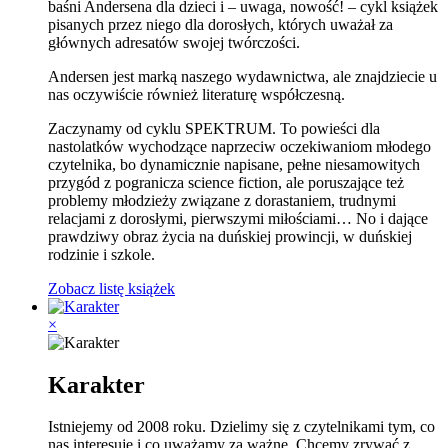
baśni Andersena dla dzieci i – uwaga, nowość! – cykl książek
pisanych przez niego dla dorosłych, których uważał za
głównych adresatów swojej twórczości.
Andersen jest marką naszego wydawnictwa, ale znajdziecie u
nas oczywiście również literaturę współczesną.
Zaczynamy od cyklu SPEKTRUM. To powieści dla
nastolatków wychodzące naprzeciw oczekiwaniom młodego
czytelnika, bo dynamicznie napisane, pełne niesamowitych
przygód z pogranicza science fiction, ale poruszające też
problemy młodzieży związane z dorastaniem, trudnymi
relacjami z dorosłymi, pierwszymi miłościami… No i dające
prawdziwy obraz życia na duńskiej prowincji, w duńskiej
rodzinie i szkole.
Zobacz listę książek
×
Karakter
Istniejemy od 2008 roku. Dzielimy się z czytelnikami tym, co
nas interesuje i co uważamy za ważne. Chcemy zrywać z