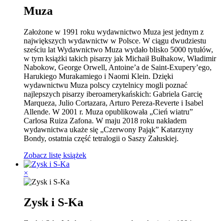
Muza
Założone w 1991 roku wydawnictwo Muza jest jednym z
największych wydawnictw w Polsce. W ciągu dwudziestu
sześciu lat Wydawnictwo Muza wydało blisko 5000 tytułów,
w tym książki takich pisarzy jak Michaił Bułhakow, Władimir
Nabokow, George Orwell, Antoine’a de Saint-Exupery’ego,
Harukiego Murakamiego i Naomi Klein. Dzięki
wydawnictwu Muza polscy czytelnicy mogli poznać
najlepszych pisarzy iberoamerykańskich: Gabriela Garcię
Marqueza, Julio Cortazara, Arturo Pereza-Reverte i Isabel
Allende. W 2001 r. Muza opublikowała „Cień wiatru”
Carlosa Ruiza Zafona. W maju 2018 roku nakładem
wydawnictwa ukaże się „Czerwony Pająk” Katarzyny
Bondy, ostatnia część tetralogii o Saszy Załuskiej.
Zobacz listę książek
×
Zysk i S-Ka