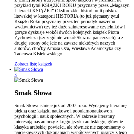
przykład tytuł KSIĄŻKI ROKU przyznany przez „Magazyn
Literacki KSIĄŻKI” Oksfordzkiej historii unii polsko-
litewskiej w kategorii HISTORIA (to już piętnasty tytuł
Książki Roku przyznany przez ten periodyk naszemu
wydawnictwu) czy też duże zainteresowanie czytelników i
gorące dyskusje wokół dwóch kolejnych książek Piotra
Zychowicza (szczególnie wokół Skaz na pancerzach), a z
drugiej strony odejście na zawsze niektórych naszych
autorów, choćby Amosa Oza, Wiesława Adamczyka czy
Tadeusza Kisielewskiego.
Zobacz listę książek
×
Smak Słowa
Smak Słowa istnieje już od 2007 roku. Wydajemy literaturę
piękną oraz książki naukowe i popularnonaukowe z
psychologii i nauk społecznych. W zakresie literatury
interesują nas autorzy z kręgu języka arabskiego, głównie
klasyka arabskiej powieści, ale również nie zapominamy o
najciekawszych dokonaniach współczesnych pisarzy z tego