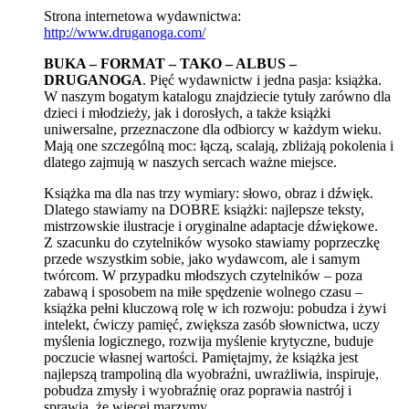
Strona internetowa wydawnictwa:
http://www.druganoga.com/
BUKA – FORMAT – TAKO – ALBUS –
DRUGANOGA
. Pięć wydawnictw i jedna pasja: książka.
W naszym bogatym katalogu znajdziecie tytuły zarówno dla
dzieci i młodzieży, jak i dorosłych, a także książki
uniwersalne, przeznaczone dla odbiorcy w każdym wieku.
Mają one szczególną moc: łączą, scalają, zbliżają pokolenia i
dlatego zajmują w naszych sercach ważne miejsce.
Książka ma dla nas trzy wymiary: słowo, obraz i dźwięk.
Dlatego stawiamy na DOBRE książki: najlepsze teksty,
mistrzowskie ilustracje i oryginalne adaptacje dźwiękowe.
Z szacunku do czytelników wysoko stawiamy poprzeczkę
przede wszystkim sobie, jako wydawcom, ale i samym
twórcom. W przypadku młodszych czytelników – poza
zabawą i sposobem na miłe spędzenie wolnego czasu –
książka pełni kluczową rolę w ich rozwoju: pobudza i żywi
intelekt, ćwiczy pamięć, zwiększa zasób słownictwa, uczy
myślenia logicznego, rozwija myślenie krytyczne, buduje
poczucie własnej wartości. Pamiętajmy, że książka jest
najlepszą trampoliną dla wyobraźni, uwrażliwia, inspiruje,
pobudza zmysły i wyobraźnię oraz poprawia nastrój i
sprawia, że więcej marzymy.