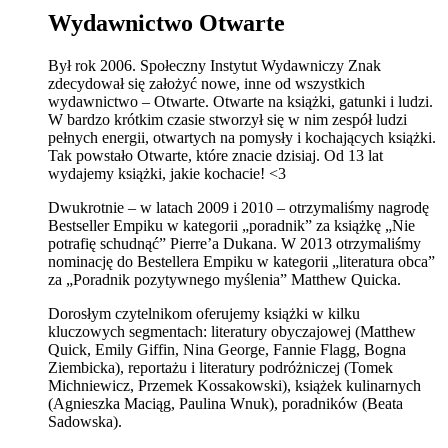
Wydawnictwo Otwarte
Był rok 2006. Społeczny Instytut Wydawniczy Znak
zdecydował się założyć nowe, inne od wszystkich
wydawnictwo – Otwarte. Otwarte na książki, gatunki i ludzi.
W bardzo krótkim czasie stworzył się w nim zespół ludzi
pełnych energii, otwartych na pomysły i kochających książki.
Tak powstało Otwarte, które znacie dzisiaj. Od 13 lat
wydajemy książki, jakie kochacie! <3
Dwukrotnie – w latach 2009 i 2010 – otrzymaliśmy nagrodę
Bestseller Empiku w kategorii „poradnik” za książkę „Nie
potrafię schudnąć” Pierre’a Dukana. W 2013 otrzymaliśmy
nominację do Bestellera Empiku w kategorii „literatura obca”
za „Poradnik pozytywnego myślenia” Matthew Quicka.
Dorosłym czytelnikom oferujemy książki w kilku
kluczowych segmentach: literatury obyczajowej (Matthew
Quick, Emily Giffin, Nina George, Fannie Flagg, Bogna
Ziembicka), reportażu i literatury podróżniczej (Tomek
Michniewicz, Przemek Kossakowski), książek kulinarnych
(Agnieszka Maciąg, Paulina Wnuk), poradników (Beata
Sadowska).