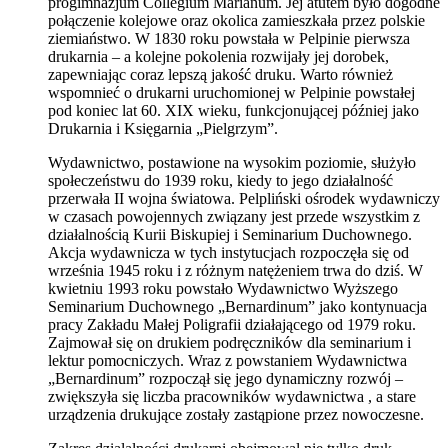
progimnazjum Collegium Marianum. Jej atutem było dogodne
połączenie kolejowe oraz okolica zamieszkała przez polskie
ziemiaństwo. W 1830 roku powstała w Pelpinie pierwsza
drukarnia – a kolejne pokolenia rozwijały jej dorobek,
zapewniając coraz lepszą jakość druku. Warto również
wspomnieć o drukarni uruchomionej w Pelpinie powstałej
pod koniec lat 60. XIX wieku, funkcjonującej później jako
Drukarnia i Księgarnia „Pielgrzym”.
Wydawnictwo, postawione na wysokim poziomie, służyło
społeczeństwu do 1939 roku, kiedy to jego działalność
przerwała II wojna światowa. Pelpliński ośrodek wydawniczy
w czasach powojennych związany jest przede wszystkim z
działalnością Kurii Biskupiej i Seminarium Duchownego.
Akcja wydawnicza w tych instytucjach rozpoczęła się od
września 1945 roku i z różnym natężeniem trwa do dziś. W
kwietniu 1993 roku powstało Wydawnictwo Wyższego
Seminarium Duchownego „Bernardinum” jako kontynuacja
pracy Zakładu Małej Poligrafii działającego od 1979 roku.
Zajmował się on drukiem podręczników dla seminarium i
lektur pomocniczych. Wraz z powstaniem Wydawnictwa
„Bernardinum” rozpoczął się jego dynamiczny rozwój –
zwiększyła się liczba pracowników wydawnictwa , a stare
urządzenia drukujące zostały zastąpione przez nowoczesne.