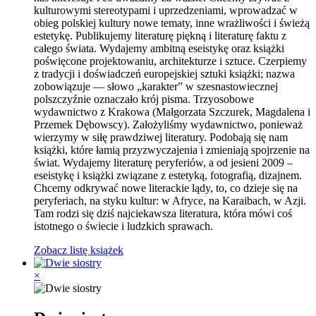
kulturowymi stereotypami i uprzedzeniami, wprowadzać w
obieg polskiej kultury nowe tematy, inne wrażliwości i świeżą
estetykę. Publikujemy literaturę piękną i literaturę faktu z
całego świata. Wydajemy ambitną eseistykę oraz książki
poświęcone projektowaniu, architekturze i sztuce. Czerpiemy
z tradycji i doświadczeń europejskiej sztuki książki; nazwa
zobowiązuje — słowo „karakter” w szesnastowiecznej
polszczyźnie oznaczało krój pisma. Trzyosobowe
wydawnictwo z Krakowa (Małgorzata Szczurek, Magdalena i
Przemek Dębowscy). Założyliśmy wydawnictwo, ponieważ
wierzymy w siłę prawdziwej literatury. Podobają się nam
książki, które łamią przyzwyczajenia i zmieniają spojrzenie na
świat. Wydajemy literaturę peryferiów, a od jesieni 2009 –
eseistykę i książki związane z estetyką, fotografią, dizajnem.
Chcemy odkrywać nowe literackie lądy, to, co dzieje się na
peryferiach, na styku kultur: w Afryce, na Karaibach, w Azji.
Tam rodzi się dziś najciekawsza literatura, która mówi coś
istotnego o świecie i ludzkich sprawach.
Zobacz listę książek
×