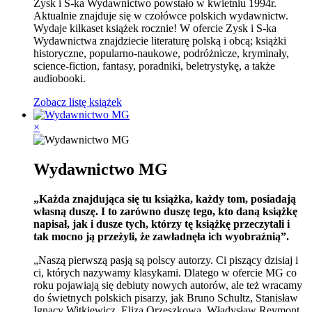
Zysk i S-ka Wydawnictwo powstało w kwietniu 1994r.
Aktualnie znajduje się w czołówce polskich wydawnictw.
Wydaje kilkaset książek rocznie! W ofercie Zysk i S-ka
Wydawnictwa znajdziecie literaturę polską i obcą; książki
historyczne, popularno-naukowe, podróżnicze, kryminały,
science-fiction, fantasy, poradniki, beletrystykę, a także
audiobooki.
Zobacz listę książek
×
Wydawnictwo MG
„Każda znajdująca się tu książka, każdy tom, posiadają
własną duszę. I to zarówno duszę tego, kto daną książkę
napisał, jak i dusze tych, którzy tę książkę przeczytali i
tak mocno ją przeżyli, że zawładnęła ich wyobraźnią”.
„Naszą pierwszą pasją są polscy autorzy. Ci piszący dzisiaj i
ci, których nazywamy klasykami. Dlatego w ofercie MG co
roku pojawiają się debiuty nowych autorów, ale też wracamy
do świetnych polskich pisarzy, jak Bruno Schultz, Stanisław
Ignacy Witkiewicz, Eliza Orzeszkowa, Władysław Reymont.