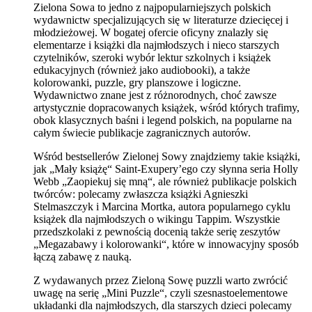
Zielona Sowa to jedno z najpopularniejszych polskich
wydawnictw specjalizujących się w literaturze dziecięcej i
młodzieżowej. W bogatej ofercie oficyny znalazły się
elementarze i książki dla najmłodszych i nieco starszych
czytelników, szeroki wybór lektur szkolnych i książek
edukacyjnych (również jako audiobooki), a także
kolorowanki, puzzle, gry planszowe i logiczne.
Wydawnictwo znane jest z różnorodnych, choć zawsze
artystycznie dopracowanych książek, wśród których trafimy,
obok klasycznych baśni i legend polskich, na popularne na
całym świecie publikacje zagranicznych autorów.
Wśród bestsellerów Zielonej Sowy znajdziemy takie książki,
jak „Mały książę“ Saint-Exupery’ego czy słynna seria Holly
Webb „Zaopiekuj się mną“, ale również publikacje polskich
twórców: polecamy zwłaszcza książki Agnieszki
Stelmaszczyk i Marcina Mortka, autora popularnego cyklu
książek dla najmłodszych o wikingu Tappim. Wszystkie
przedszkolaki z pewnością docenią także serię zeszytów
„Megazabawy i kolorowanki“, które w innowacyjny sposób
łączą zabawę z nauką.
Z wydawanych przez Zieloną Sowę puzzli warto zwrócić
uwagę na serię „Mini Puzzle“, czyli szesnastoelementowe
układanki dla najmłodszych, dla starszych dzieci polecamy