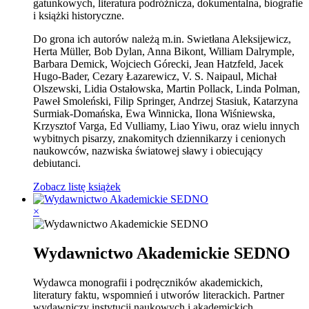
gatunkowych, literatura podróżnicza, dokumentalna, biografie
i książki historyczne.
Do grona ich autorów należą m.in. Swietłana Aleksijewicz,
Herta Müller, Bob Dylan, Anna Bikont, William Dalrymple,
Barbara Demick, Wojciech Górecki, Jean Hatzfeld, Jacek
Hugo-Bader, Cezary Łazarewicz, V. S. Naipaul, Michał
Olszewski, Lidia Ostałowska, Martin Pollack, Linda Polman,
Paweł Smoleński, Filip Springer, Andrzej Stasiuk, Katarzyna
Surmiak-Domańska, Ewa Winnicka, Ilona Wiśniewska,
Krzysztof Varga, Ed Vulliamy, Liao Yiwu, oraz wielu innych
wybitnych pisarzy, znakomitych dziennikarzy i cenionych
naukowców, nazwiska światowej sławy i obiecujący
debiutanci.
Zobacz listę książek
×
Wydawnictwo Akademickie SEDNO
Wydawca monografii i podręczników akademickich,
literatury faktu, wspomnień i utworów literackich. Partner
wydawniczy instytucji naukowych i akademickich.