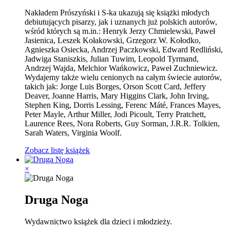
Nakładem Prószyński i S-ka ukazują się książki młodych
debiutujących pisarzy, jak i uznanych już polskich autorów,
wśród których są m.in.: Henryk Jerzy Chmielewski, Paweł
Jasienica, Leszek Kołakowski, Grzegorz W. Kołodko,
Agnieszka Osiecka, Andrzej Paczkowski, Edward Redliński,
Jadwiga Staniszkis, Julian Tuwim, Leopold Tyrmand,
Andrzej Wajda, Melchior Wańkowicz, Paweł Zuchniewicz.
Wydajemy także wielu cenionych na całym świecie autorów,
takich jak: Jorge Luis Borges, Orson Scott Card, Jeffery
Deaver, Joanne Harris, Mary Higgins Clark, John Irving,
Stephen King, Dorris Lessing, Ferenc Máté, Frances Mayes,
Peter Mayle, Arthur Miller, Jodi Picoult, Terry Pratchett,
Laurence Rees, Nora Roberts, Guy Sorman, J.R.R. Tolkien,
Sarah Waters, Virginia Woolf.
Zobacz listę książek
×
Druga Noga
Wydawnictwo książek dla dzieci i młodzieży.