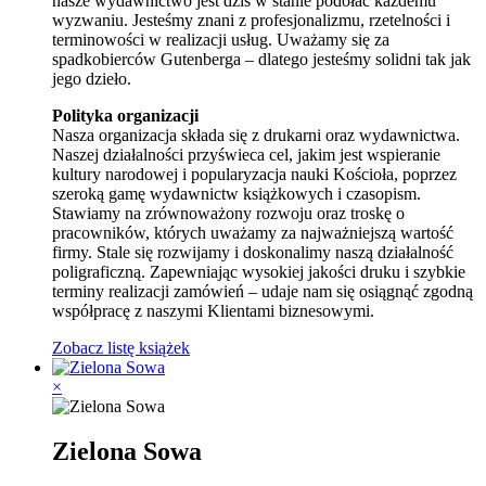
nasze wydawnictwo jest dziś w stanie podołać każdemu
wyzwaniu. Jesteśmy znani z profesjonalizmu, rzetelności i
terminowości w realizacji usług. Uważamy się za
spadkobierców Gutenberga – dlatego jesteśmy solidni tak jak
jego dzieło.
Polityka organizacji
Nasza organizacja składa się z drukarni oraz wydawnictwa.
Naszej działalności przyświeca cel, jakim jest wspieranie
kultury narodowej i popularyzacja nauki Kościoła, poprzez
szeroką gamę wydawnictw książkowych i czasopism.
Stawiamy na zrównoważony rozwoju oraz troskę o
pracowników, których uważamy za najważniejszą wartość
firmy. Stale się rozwijamy i doskonalimy naszą działalność
poligraficzną. Zapewniając wysokiej jakości druku i szybkie
terminy realizacji zamówień – udaje nam się osiągnąć zgodną
współpracę z naszymi Klientami biznesowymi.
Zobacz listę książek
×
Zielona Sowa