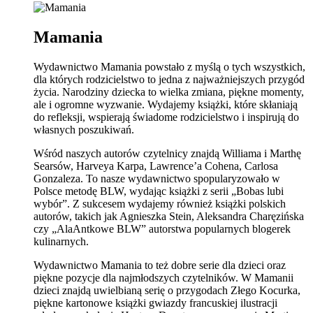
Mamania
Wydawnictwo Mamania powstało z myślą o tych wszystkich,
dla których rodzicielstwo to jedna z najważniejszych przygód
życia. Narodziny dziecka to wielka zmiana, piękne momenty,
ale i ogromne wyzwanie. Wydajemy książki, które skłaniają
do refleksji, wspierają świadome rodzicielstwo i inspirują do
własnych poszukiwań.
Wśród naszych autorów czytelnicy znajdą Williama i Marthę
Searsów, Harveya Karpa, Lawrence’a Cohena, Carlosa
Gonzaleza. To nasze wydawnictwo spopularyzowało w
Polsce metodę BLW, wydając książki z serii „Bobas lubi
wybór”. Z sukcesem wydajemy również książki polskich
autorów, takich jak Agnieszka Stein, Aleksandra Charęzińska
czy „AlaAntkowe BLW” autorstwa popularnych blogerek
kulinarnych.
Wydawnictwo Mamania to też dobre serie dla dzieci oraz
piękne pozycje dla najmłodszych czytelników. W Mamanii
dzieci znajdą uwielbianą serię o przygodach Złego Kocurka,
piękne kartonowe książki gwiazdy francuskiej ilustracji