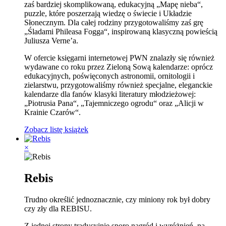
zaś bardziej skomplikowaną, edukacyjną „Mapę nieba“,
puzzle, które poszerzają wiedzę o świecie i Układzie
Słonecznym. Dla całej rodziny przygotowaliśmy zaś grę
„Śladami Phileasa Fogga“, inspirowaną klasyczną powieścią
Juliusza Verne’a.
W ofercie księgarni internetowej PWN znalazły się również
wydawane co roku przez Zieloną Sową kalendarze: oprócz
edukacyjnych, poświęconych astronomii, ornitologii i
zielarstwu, przygotowaliśmy również specjalne, eleganckie
kalendarze dla fanów klasyki literatury młodzieżowej:
„Piotrusia Pana“, „Tajemniczego ogrodu“ oraz „Alicji w
Krainie Czarów“.
Zobacz listę książek
×
Rebis
Trudno określić jednoznacznie, czy miniony rok był dobry
czy zły dla REBISU.
Z jednej strony tradycyjnie sporo nagród i wyróżnień, na