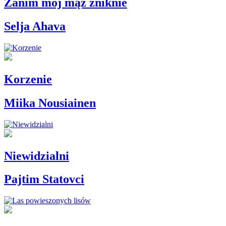
Zanim mój mąż zniknie
Selja Ahava
Korzenie
Miika Nousiainen
Niewidzialni
Pajtim Statovci