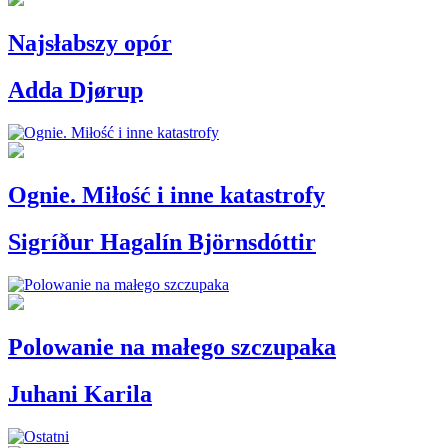
Najsłabszy opór
Adda Djørup
Ognie. Miłość i inne katastrofy
Sigríður Hagalín Björnsdóttir
Polowanie na małego szczupaka
Juhani Karila