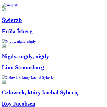
Świerzb
Fríða Ísberg
Nigdy, nigdy, nigdy
Linn Strømsborg
Człowiek, który kochał Syberię
Roy Jacobsen