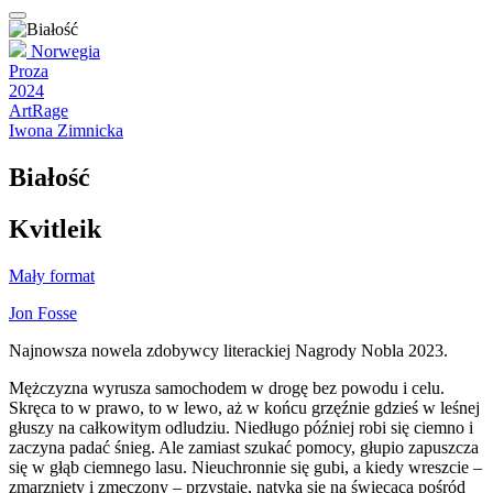
Norwegia
Proza
2024
ArtRage
Iwona Zimnicka
Białość
Kvitleik
Mały format
Jon Fosse
Najnowsza nowela zdobywcy literackiej Nagrody Nobla 2023.
Mężczyzna wyrusza samochodem w drogę bez powodu i celu.
Skręca to w prawo, to w lewo, aż w końcu grzęźnie gdzieś w leśnej
głuszy na całkowitym odludziu. Niedługo później robi się ciemno i
zaczyna padać śnieg. Ale zamiast szukać pomocy, głupio zapuszcza
się w głąb ciemnego lasu. Nieuchronnie się gubi, a kiedy wreszcie –
zmarznięty i zmęczony – przystaje, natyka się na świecącą pośród