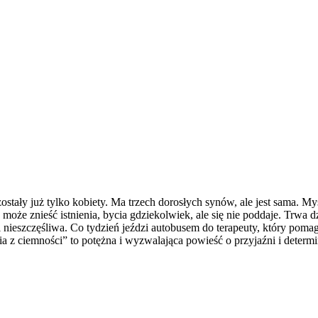
tały już tylko kobiety. Ma trzech dorosłych synów, ale jest sama. Myśl
e znieść istnienia, bycia gdziekolwiek, ale się nie poddaje. Trwa dzię
 i nieszczęśliwa. Co tydzień jeździ autobusem do terapeuty, który pom
z ciemności” to potężna i wyzwalająca powieść o przyjaźni i determin