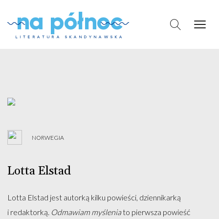
na północ
LITERATURA SKANDYNAWSKA
Skip
to
content
NORWEGIA
Lotta Elstad
Lotta Elstad jest autorką kilku powieści, dziennikarką
i redaktorką.
Odmawiam myślenia
to pierwsza powieść