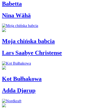
Babetta
Nina Wähä
Moja chińska babcia
Lars Saabye Christense
Kot Bułhakowa
Adda Djørup