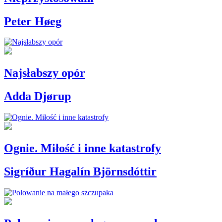
Peter Høeg
Najsłabszy opór
Adda Djørup
Ognie. Miłość i inne katastrofy
Sigríður Hagalín Björnsdóttir