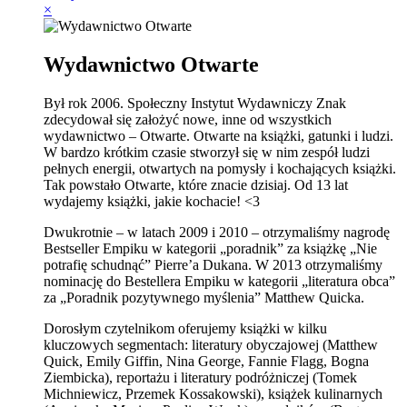
×
Wydawnictwo Otwarte
Był rok 2006. Społeczny Instytut Wydawniczy Znak
zdecydował się założyć nowe, inne od wszystkich
wydawnictwo – Otwarte. Otwarte na książki, gatunki i ludzi.
W bardzo krótkim czasie stworzył się w nim zespół ludzi
pełnych energii, otwartych na pomysły i kochających książki.
Tak powstało Otwarte, które znacie dzisiaj. Od 13 lat
wydajemy książki, jakie kochacie! <3
Dwukrotnie – w latach 2009 i 2010 – otrzymaliśmy nagrodę
Bestseller Empiku w kategorii „poradnik” za książkę „Nie
potrafię schudnąć” Pierre’a Dukana. W 2013 otrzymaliśmy
nominację do Bestellera Empiku w kategorii „literatura obca”
za „Poradnik pozytywnego myślenia” Matthew Quicka.
Dorosłym czytelnikom oferujemy książki w kilku
kluczowych segmentach: literatury obyczajowej (Matthew
Quick, Emily Giffin, Nina George, Fannie Flagg, Bogna
Ziembicka), reportażu i literatury podróżniczej (Tomek
Michniewicz, Przemek Kossakowski), książek kulinarnych