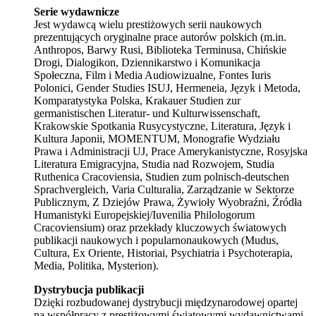
Serie wydawnicze
Jest wydawcą wielu prestiżowych serii naukowych
prezentujących oryginalne prace autorów polskich (m.in.
Anthropos, Barwy Rusi, Biblioteka Terminusa, Chińskie
Drogi, Dialogikon, Dziennikarstwo i Komunikacja
Społeczna, Film i Media Audiowizualne, Fontes Iuris
Polonici, Gender Studies ISUJ, Hermeneia, Język i Metoda,
Komparatystyka Polska, Krakauer Studien zur
germanistischen Literatur- und Kulturwissenschaft,
Krakowskie Spotkania Rusycystyczne, Literatura, Język i
Kultura Japonii, MOMENTUM, Monografie Wydziału
Prawa i Administracji UJ, Prace Amerykanistyczne, Rosyjska
Literatura Emigracyjna, Studia nad Rozwojem, Studia
Ruthenica Cracoviensia, Studien zum polnisch-deutschen
Sprachvergleich, Varia Culturalia, Zarządzanie w Sektorze
Publicznym, Z Dziejów Prawa, Żywioły Wyobraźni, Źródła
Humanistyki Europejskiej/Iuvenilia Philologorum
Cracoviensium) oraz przekłady kluczowych światowych
publikacji naukowych i popularnonaukowych (Mudus,
Cultura, Ex Oriente, Historiai, Psychiatria i Psychoterapia,
Media, Politika, Mysterion).
Dystrybucja publikacji
Dzięki rozbudowanej dystrybucji międzynarodowej opartej
na współpracy z prestiżowymi światowymi wydawnictwami