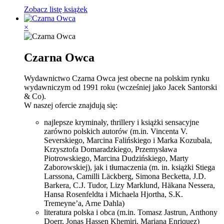
Zobacz listę książek
×
Czarna Owca
Wydawnictwo Czarna Owca jest obecne na polskim rynku
wydawniczym od 1991 roku (wcześniej jako Jacek Santorski
& Co).
W naszej ofercie znajdują się:
najlepsze kryminały, thrillery i książki sensacyjne
zarówno polskich autorów (m.in. Vincenta V.
Severskiego, Marcina Falińskiego i Marka Kozubala,
Krzysztofa Domaradzkiego, Przemysława
Piotrowskiego, Marcina Dudzińskiego, Marty
Zaborowskiej), jak i tłumaczenia (m. in. książki Stiega
Larssona, Camilli Läckberg, Simona Becketta, J.D.
Barkera, C.J. Tudor, Lizy Marklund, Häkana Nessera,
Hansa Rosenfeldta i Michaela Hjortha, S.K.
Tremeyne’a, Arne Dahla)
literatura polska i obca (m.in. Tomasz Jastrun, Anthony
Doerr, Jonas Hassen Khemiri, Mariana Enriquez)