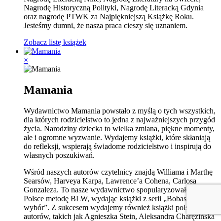
Nagrodę Historyczną Polityki, Nagrodę Literacką Gdynia
oraz nagrodę PTWK za Najpiękniejszą Książkę Roku.
Jesteśmy dumni, że nasza praca cieszy się uznaniem.
Zobacz listę książek
×
Mamania
Wydawnictwo Mamania powstało z myślą o tych wszystkich,
dla których rodzicielstwo to jedna z najważniejszych przygód
życia. Narodziny dziecka to wielka zmiana, piękne momenty,
ale i ogromne wyzwanie. Wydajemy książki, które skłaniają
do refleksji, wspierają świadome rodzicielstwo i inspirują do
własnych poszukiwań.
Wśród naszych autorów czytelnicy znajdą Williama i Marthę
Searsów, Harveya Karpa, Lawrence’a Cohena, Carlosa
Gonzaleza. To nasze wydawnictwo spopularyzowało w
Polsce metodę BLW, wydając książki z serii „Bobas lubi
wybór”. Z sukcesem wydajemy również książki polskich
autorów, takich jak Agnieszka Stein, Aleksandra Charęzińska