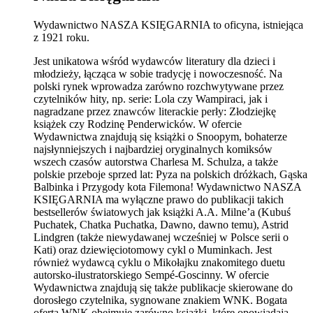
Wydawnictwo NASZA KSIĘGARNIA to oficyna, istniejąca
z 1921 roku.
Jest unikatowa wśród wydawców literatury dla dzieci i
młodzieży, łącząca w sobie tradycję i nowoczesność. Na
polski rynek wprowadza zarówno rozchwytywane przez
czytelników hity, np. serie: Lola czy Wampiraci, jak i
nagradzane przez znawców literackie perły: Złodziejkę
książek czy Rodzinę Penderwicków. W ofercie
Wydawnictwa znajdują się książki o Snoopym, bohaterze
najsłynniejszych i najbardziej oryginalnych komiksów
wszech czasów autorstwa Charlesa M. Schulza, a także
polskie przeboje sprzed lat: Pyza na polskich dróżkach, Gąska
Balbinka i Przygody kota Filemona! Wydawnictwo NASZA
KSIĘGARNIA ma wyłączne prawo do publikacji takich
bestsellerów światowych jak książki A.A. Milne’a (Kubuś
Puchatek, Chatka Puchatka, Dawno, dawno temu), Astrid
Lindgren (także niewydawanej wcześniej w Polsce serii o
Kati) oraz dziewięciotomowy cykl o Muminkach. Jest
również wydawcą cyklu o Mikołajku znakomitego duetu
autorsko-ilustratorskiego Sempé-Goscinny. W ofercie
Wydawnictwa znajdują się także publikacje skierowane do
dorosłego czytelnika, sygnowane znakiem WNK. Bogata
oferta WNK obejmuje zarówno książki, które opowiadają