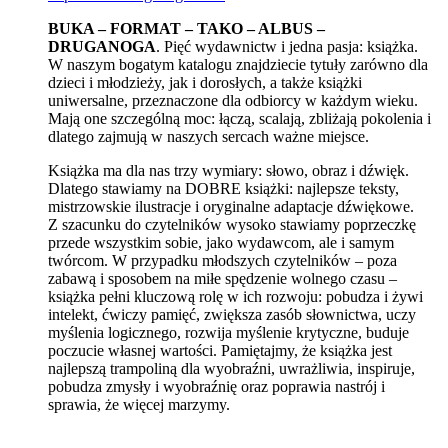
BUKA – FORMAT – TAKO – ALBUS –
DRUGANOGA
. Pięć wydawnictw i jedna pasja: książka.
W naszym bogatym katalogu znajdziecie tytuły zarówno dla
dzieci i młodzieży, jak i dorosłych, a także książki
uniwersalne, przeznaczone dla odbiorcy w każdym wieku.
Mają one szczególną moc: łączą, scalają, zbliżają pokolenia i
dlatego zajmują w naszych sercach ważne miejsce.
Książka ma dla nas trzy wymiary: słowo, obraz i dźwięk.
Dlatego stawiamy na DOBRE książki: najlepsze teksty,
mistrzowskie ilustracje i oryginalne adaptacje dźwiękowe.
Z szacunku do czytelników wysoko stawiamy poprzeczkę
przede wszystkim sobie, jako wydawcom, ale i samym
twórcom. W przypadku młodszych czytelników – poza
zabawą i sposobem na miłe spędzenie wolnego czasu –
książka pełni kluczową rolę w ich rozwoju: pobudza i żywi
intelekt, ćwiczy pamięć, zwiększa zasób słownictwa, uczy
myślenia logicznego, rozwija myślenie krytyczne, buduje
poczucie własnej wartości. Pamiętajmy, że książka jest
najlepszą trampoliną dla wyobraźni, uwrażliwia, inspiruje,
pobudza zmysły i wyobraźnię oraz poprawia nastrój i
sprawia, że więcej marzymy.