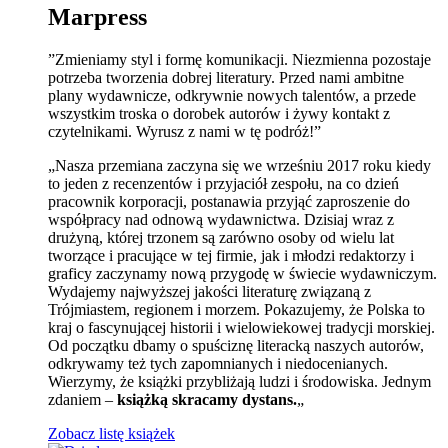
Marpress
”Zmieniamy styl i formę komunikacji. Niezmienna pozostaje
potrzeba tworzenia dobrej literatury. Przed nami ambitne
plany wydawnicze, odkrywnie nowych talentów, a przede
wszystkim troska o dorobek autorów i żywy kontakt z
czytelnikami. Wyrusz z nami w tę podróż!”
„Nasza przemiana zaczyna się we wrześniu 2017 roku kiedy
to jeden z recenzentów i przyjaciół zespołu, na co dzień
pracownik korporacji, postanawia przyjąć zaproszenie do
współpracy nad odnową wydawnictwa. Dzisiaj wraz z
drużyną, której trzonem są zarówno osoby od wielu lat
tworzące i pracujące w tej firmie, jak i młodzi redaktorzy i
graficy zaczynamy nową przygodę w świecie wydawniczym.
Wydajemy najwyższej jakości literaturę związaną z
Trójmiastem, regionem i morzem. Pokazujemy, że Polska to
kraj o fascynującej historii i wielowiekowej tradycji morskiej.
Od początku dbamy o spuściznę literacką naszych autorów,
odkrywamy też tych zapomnianych i niedocenianych.
Wierzymy, że książki przybliżają ludzi i środowiska. Jednym
zdaniem –
książką skracamy dystans.
„
Zobacz listę książek