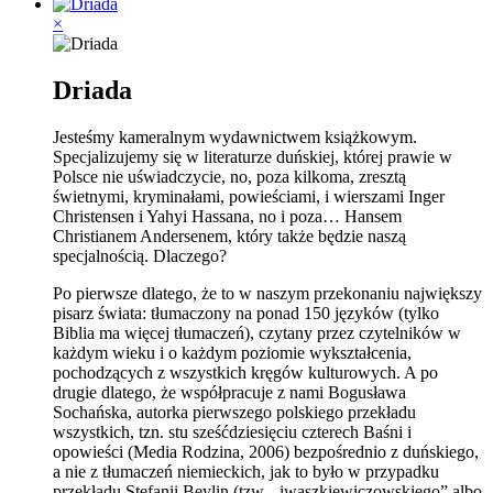
×
Driada
Jesteśmy kameralnym wydawnictwem książkowym.
Specjalizujemy się w literaturze duńskiej, której prawie w
Polsce nie uświadczycie, no, poza kilkoma, zresztą
świetnymi, kryminałami, powieściami, i wierszami Inger
Christensen i Yahyi Hassana, no i poza… Hansem
Christianem Andersenem, który także będzie naszą
specjalnością. Dlaczego?
Po pierwsze dlatego, że to w naszym przekonaniu największy
pisarz świata: tłumaczony na ponad 150 języków (tylko
Biblia ma więcej tłumaczeń), czytany przez czytelników w
każdym wieku i o każdym poziomie wykształcenia,
pochodzących z wszystkich kręgów kulturowych. A po
drugie dlatego, że współpracuje z nami Bogusława
Sochańska, autorka pierwszego polskiego przekładu
wszystkich, tzn. stu sześćdziesięciu czterech Baśni i
opowieści (Media Rodzina, 2006) bezpośrednio z duńskiego,
a nie z tłumaczeń niemieckich, jak to było w przypadku
przekładu Stefanii Beylin (tzw. „iwaszkiewiczowskiego” albo