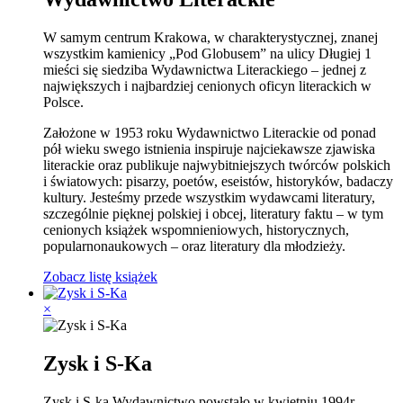
W samym centrum Krakowa, w charakterystycznej, znanej
wszystkim kamienicy „Pod Globusem” na ulicy Długiej 1
mieści się siedziba Wydawnictwa Literackiego – jednej z
największych i najbardziej cenionych oficyn literackich w
Polsce.
Założone w 1953 roku Wydawnictwo Literackie od ponad
pół wieku swego istnienia inspiruje najciekawsze zjawiska
literackie oraz publikuje najwybitniejszych twórców polskich
i światowych: pisarzy, poetów, eseistów, historyków, badaczy
kultury. Jesteśmy przede wszystkim wydawcami literatury,
szczególnie pięknej polskiej i obcej, literatury faktu – w tym
cenionych książek wspomnieniowych, historycznych,
popularnonaukowych – oraz literatury dla młodzieży.
Zobacz listę książek
×
Zysk i S-Ka
Zysk i S-ka Wydawnictwo powstało w kwietniu 1994r.