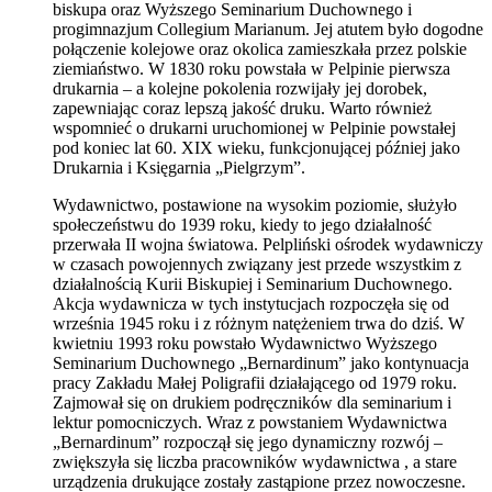
biskupa oraz Wyższego Seminarium Duchownego i
progimnazjum Collegium Marianum. Jej atutem było dogodne
połączenie kolejowe oraz okolica zamieszkała przez polskie
ziemiaństwo. W 1830 roku powstała w Pelpinie pierwsza
drukarnia – a kolejne pokolenia rozwijały jej dorobek,
zapewniając coraz lepszą jakość druku. Warto również
wspomnieć o drukarni uruchomionej w Pelpinie powstałej
pod koniec lat 60. XIX wieku, funkcjonującej później jako
Drukarnia i Księgarnia „Pielgrzym”.
Wydawnictwo, postawione na wysokim poziomie, służyło
społeczeństwu do 1939 roku, kiedy to jego działalność
przerwała II wojna światowa. Pelpliński ośrodek wydawniczy
w czasach powojennych związany jest przede wszystkim z
działalnością Kurii Biskupiej i Seminarium Duchownego.
Akcja wydawnicza w tych instytucjach rozpoczęła się od
września 1945 roku i z różnym natężeniem trwa do dziś. W
kwietniu 1993 roku powstało Wydawnictwo Wyższego
Seminarium Duchownego „Bernardinum” jako kontynuacja
pracy Zakładu Małej Poligrafii działającego od 1979 roku.
Zajmował się on drukiem podręczników dla seminarium i
lektur pomocniczych. Wraz z powstaniem Wydawnictwa
„Bernardinum” rozpoczął się jego dynamiczny rozwój –
zwiększyła się liczba pracowników wydawnictwa , a stare
urządzenia drukujące zostały zastąpione przez nowoczesne.