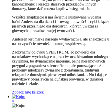
kanonicznego) i jeszcze starszych przekładów innych
tłumaczy, które dziś można kupić w księgarniach.
Wkrótce znajdziecie u nas świetnie ilustrowane wydania
baśni Andersena dla dzieci i – uwaga, nowość! – cykl książek
pisanych przez niego dla dorosłych, których uważał za
głównych adresatów swojej twórczości.
Andersen jest marką naszego wydawnictwa, ale znajdziecie u
nas oczywiście również literaturę współczesną.
Zaczynamy od cyklu SPEKTRUM. To powieści dla
nastolatków wychodzące naprzeciw oczekiwaniom młodego
czytelnika, bo dynamicznie napisane, pełne niesamowitych
przygód z pogranicza science fiction, ale poruszające też
problemy młodzieży związane z dorastaniem, trudnymi
relacjami z dorosłymi, pierwszymi miłościami… No i dające
prawdziwy obraz życia na duńskiej prowincji, w duńskiej
rodzinie i szkole.
Zobacz listę książek
×