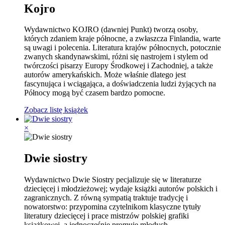
Kojro
Wydawnictwo KOJRO (dawniej Punkt) tworzą osoby,
których zdaniem kraje północne, a zwłaszcza Finlandia, warte
są uwagi i polecenia. Literatura krajów północnych, potocznie
zwanych skandynawskimi, różni się nastrojem i stylem od
twórczości pisarzy Europy Środkowej i Zachodniej, a także
autorów amerykańskich. Może właśnie dlatego jest
fascynująca i wciągająca, a doświadczenia ludzi żyjących na
Północy mogą być czasem bardzo pomocne.
Zobacz listę książek
×
Dwie siostry
Wydawnictwo Dwie Siostry pecjalizuje się w literaturze
dziecięcej i młodzieżowej; wydaje książki autorów polskich i
zagranicznych. Z równą sympatią traktuje tradycję i
nowatorstwo: przypomina czytelnikom klasyczne tytuły
literatury dziecięcej i prace mistrzów polskiej grafiki
książkowej, a jednocześnie promuje młodych,