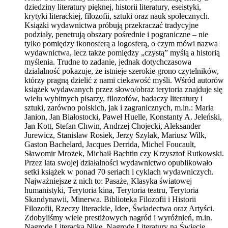
dziedziny literatury pięknej, historii literatury, eseistyki,
krytyki literackiej, filozofii, sztuki oraz nauk społecznych.
Książki wydawnictwa próbują przekraczać tradycyjne
podziały, penetrują obszary pośrednie i pograniczne – nie
tylko pomiędzy ikonosferą a logosferą, o czym mówi nazwa
wydawnictwa, lecz także pomiędzy „czystą” myślą a historią
myślenia. Trudne to zadanie, jednak dotychczasowa
działalność pokazuje, że istnieje szerokie grono czytelników,
którzy pragną dzielić z nami ciekawość myśli. Wśród autorów
książek wydawanych przez słowo/obraz terytoria znajduje się
wielu wybitnych pisarzy, filozofów, badaczy literatury i
sztuki, zarówno polskich, jak i zagranicznych, m.in.: Maria
Janion, Jan Białostocki, Paweł Huelle, Konstanty A. Jeleński,
Jan Kott, Stefan Chwin, Andrzej Chojecki, Aleksander
Jurewicz, Stanisław Rosiek, Jerzy Szyłak, Mariusz Wilk,
Gaston Bachelard, Jacques Derrida, Michel Foucault,
Sławomir Mrożek, Michaił Bachtin czy Krzysztof Rutkowski.
Przez lata swojej działalności wydawnictwo opublikowało
setki książek w ponad 70 seriach i cyklach wydawniczych.
Najważniejsze z nich to: Pasaże, Klasyka światowej
humanistyki, Terytoria kina, Terytoria teatru, Terytoria
Skandynawii, Minerwa. Biblioteka Filozofii i Historii
Filozofii, Rzeczy literackie, Idee, Świadectwa oraz Artyści.
Zdobyliśmy wiele prestiżowych nagród i wyróżnień, m.in.
Nagrodę Literacką Nike, Nagrodę Literatury na Świecie,