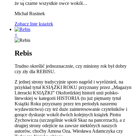
że są czarne wszystkie owce wokół…
Michał Rusinek
Zobacz listę książek
×
Rebis
Trudno określić jednoznacznie, czy miniony rok był dobry
czy zły dla REBISU.
Z jednej strony tradycyjnie sporo nagród i wyróżnień, na
przykład tytuł KSIĄŻKI ROKU przyznany przez „Magazyn
Literacki KSIĄŻKI” Oksfordzkiej historii unii polsko-
litewskiej w kategorii HISTORIA (to już piętnasty tytuł
Książki Roku przyznany przez ten periodyk naszemu
wydawnictwu) czy też duże zainteresowanie czytelników i
gorące dyskusje wokół dwóch kolejnych książek Piotra
Zychowicza (szczególnie wokół Skaz na pancerzach), a z
drugiej strony odejście na zawsze niektórych naszych
autorów, choćby Amosa Oza, Wiesława Adamczyka czy