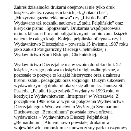
Zakres działalności drukarni obejmował nie tylko druk
książek, ale też czasopism takich jak „Gitara i bas”,
„Muzyczna gazeta reklamowa” czy „List do Pani”.
Wydawano też roczniki naukowe „Studia Pelplińskie” oraz
kleryckie pismo „Spojrzenia”. Drukarnia współpracowała
m.in. z kilkoma firmami poligraficznymi i odbiorcami książek
na terenie całego kraju. Kolejna pelplińska oficyna – czyli
Wydawnictwo Diecezjalne – powstała 15 kwietnia 1987 roku
jako Zakład Poligraficzny Diecezji Chełmińskiej i
Wydawnictwo Kurii Biskupiej Chełmińskiej.
Wydawnictwo Diecezjalne ma w swoim dorobku druk 52
książek, z czego połowa to książki religijno-liturgiczne, a
pozostałe to pozycje to książki historyczne oraz z zakresu
historii sztuki, pedagogiki oraz socjologii. Dużym sukcesem
wydawniczym tej drukarni okazał się album ks. Janusza St.
Pasierba „Pelplin i jego zabytki” wydany w 1993 roku w
koedycji z Wydawnictwem „Interpress” w Warszawie. Z
początkiem 1998 roku w wyniku połączenia Wydawnictwa
Diecezjalnego z Wydawnictwem Wyższego Seminarium
Duchownego „Bernardinum” powstała nowa oficyna
wydawnicza – Wydawnictwo Diecezji Pelplińskiej
„Bernardinum”. Atutem nowo powstałej drukarni w
województwie pomorskim jest nowoczesny park maszynowy