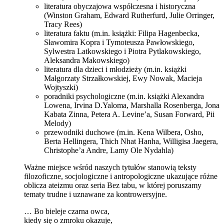
literatura obyczajowa współczesna i historyczna
(Winston Graham, Edward Rutherfurd, Julie Orringer,
Tracy Rees)
literatura faktu (m.in. książki: Filipa Hagenbecka,
Sławomira Kopra i Tymoteusza Pawłowskiego,
Sylwestra Latkowskiego i Piotra Pytlakowskiego,
Aleksandra Makowskiego)
literatura dla dzieci i młodzieży (m.in. książki
Małgorzaty Strzałkowskiej, Ewy Nowak, Macieja
Wojtyszki)
poradniki psychologiczne (m.in. książki Alexandra
Lowena, Irvina D.Yaloma, Marshalla Rosenberga, Jona
Kabata Zinna, Petera A. Levine’a, Susan Forward, Pii
Melody)
przewodniki duchowe (m.in. Kena Wilbera, Osho,
Berta Hellingera, Thich Nhat Hanha, Willigisa Jaegera,
Christophe’a Andre, Lamy Ole Nydahla)
Ważne miejsce wśród naszych tytułów stanowią teksty
filozoficzne, socjologiczne i antropologiczne ukazujące różne
oblicza ateizmu oraz seria Bez tabu, w której poruszamy
tematy trudne i uznawane za kontrowersyjne.
… Bo bieleje czarna owca,
kiedy się o zmroku okazuje,