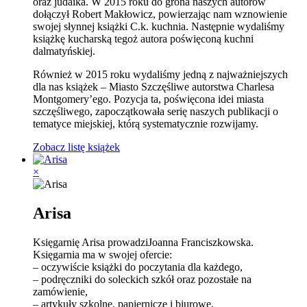
oraz judaika. W 2015 roku do grona naszych autorów
dołączył Robert Makłowicz, powierzając nam wznowienie
swojej słynnej książki C.k. kuchnia. Następnie wydaliśmy
książkę kucharską tegoż autora poświęconą kuchni
dalmatyńskiej.
Również w 2015 roku wydaliśmy jedną z najważniejszych
dla nas książek – Miasto Szczęśliwe autorstwa Charlesa
Montgomery’ego. Pozycja ta, poświęcona idei miasta
szczęśliwego, zapoczątkowała serię naszych publikacji o
tematyce miejskiej, którą systematycznie rozwijamy.
Zobacz listę książek
×
Arisa
Księgarnię Arisa prowadziJoanna Franciszkowska.
Księgarnia ma w swojej ofercie:
– oczywiście książki do poczytania dla każdego,
– podręczniki do soleckich szkół oraz pozostałe na
zamówienie,
– artykuły szkolne, papiernicze i biurowe,