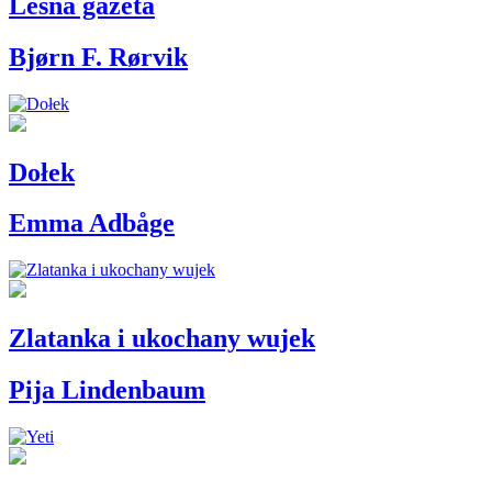
Leśna gazeta
Bjørn F. Rørvik
Dołek
Emma Adbåge
Zlatanka i ukochany wujek
Pija Lindenbaum