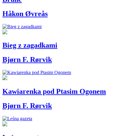
Håkon Øvreås
Bieg z zagadkami
Bjørn F. Rørvik
Kawiarenka pod Ptasim Ogonem
Bjørn F. Rørvik