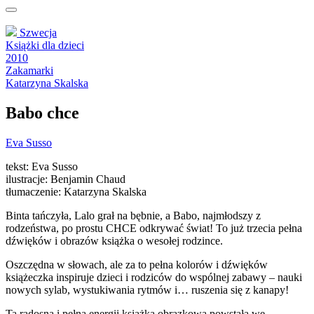
Szwecja
Książki dla dzieci
2010
Zakamarki
Katarzyna Skalska
Babo chce
Eva Susso
tekst: Eva Susso
ilustracje: Benjamin Chaud
tłumaczenie: Katarzyna Skalska
Binta tańczyła, Lalo grał na bębnie, a Babo, najmłodszy z
rodzeństwa, po prostu CHCE odkrywać świat! To już trzecia pełna
dźwięków i obrazów książka o wesołej rodzince.
Oszczędna w słowach, ale za to pełna kolorów i dźwięków
książeczka inspiruje dzieci i rodziców do wspólnej zabawy – nauki
nowych sylab, wystukiwania rytmów i… ruszenia się z kanapy!
Ta radosna i pełna energii książka obrazkowa powstała we