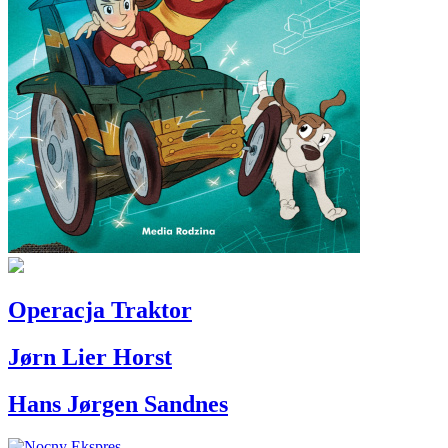
Operacja Traktor
Jørn Lier Horst
Hans Jørgen Sandnes