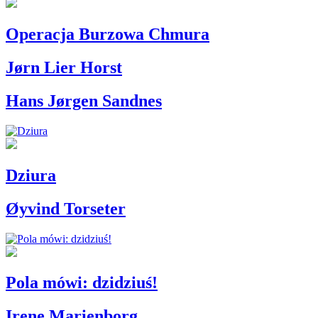
Operacja Burzowa Chmura
Jørn Lier Horst
Hans Jørgen Sandnes
Dziura
Øyvind Torseter
Pola mówi: dzidziuś!
Irene Marienborg