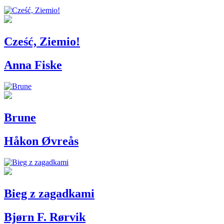
Cześć, Ziemio!
Anna Fiske
Brune
Håkon Øvreås
Bieg z zagadkami
Bjørn F. Rørvik