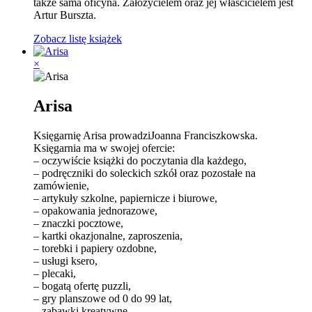
także sama oficyna. Założycielem oraz jej właścicielem jest
Artur Burszta.
Zobacz listę książek
×
Arisa
Księgarnię Arisa prowadziJoanna Franciszkowska.
Księgarnia ma w swojej ofercie:
– oczywiście książki do poczytania dla każdego,
– podręczniki do soleckich szkół oraz pozostałe na
zamówienie,
– artykuły szkolne, papiernicze i biurowe,
– opakowania jednorazowe,
– znaczki pocztowe,
– kartki okazjonalne, zaproszenia,
– torebki i papiery ozdobne,
– usługi ksero,
– plecaki,
– bogatą ofertę puzzli,
– gry planszowe od 0 do 99 lat,
– zabawki kreatywne,