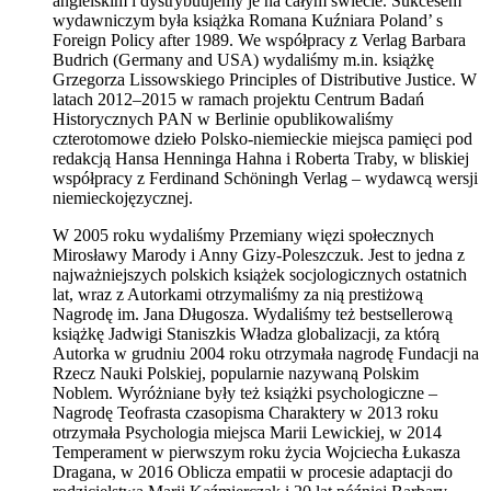
angielskim i dystrybuujemy je na całym świecie. Sukcesem
wydawniczym była książka Romana Kuźniara Poland’ s
Foreign Policy after 1989. We współpracy z Verlag Barbara
Budrich (Germany and USA) wydaliśmy m.in. książkę
Grzegorza Lissowskiego Principles of Distributive Justice. W
latach 2012–2015 w ramach projektu Centrum Badań
Historycznych PAN w Berlinie opublikowaliśmy
czterotomowe dzieło Polsko-niemieckie miejsca pamięci pod
redakcją Hansa Henninga Hahna i Roberta Traby, w bliskiej
współpracy z Ferdinand Schöningh Verlag – wydawcą wersji
niemieckojęzycznej.
W 2005 roku wydaliśmy Przemiany więzi społecznych
Mirosławy Marody i Anny Gizy-Poleszczuk. Jest to jedna z
najważniejszych polskich książek socjologicznych ostatnich
lat, wraz z Autorkami otrzymaliśmy za nią prestiżową
Nagrodę im. Jana Długosza. Wydaliśmy też bestsellerową
książkę Jadwigi Staniszkis Władza globalizacji, za którą
Autorka w grudniu 2004 roku otrzymała nagrodę Fundacji na
Rzecz Nauki Polskiej, popularnie nazywaną Polskim
Noblem. Wyróżniane były też książki psychologiczne –
Nagrodę Teofrasta czasopisma Charaktery w 2013 roku
otrzymała Psychologia miejsca Marii Lewickiej, w 2014
Temperament w pierwszym roku życia Wojciecha Łukasza
Dragana, w 2016 Oblicza empatii w procesie adaptacji do