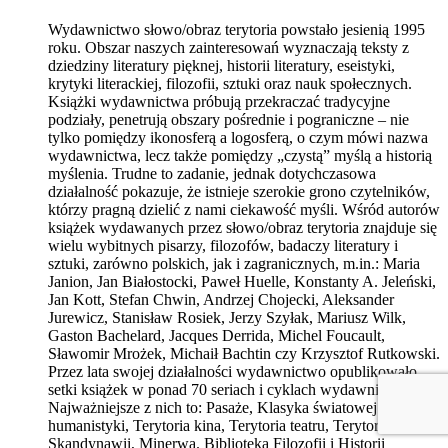
Wydawnictwo słowo/obraz terytoria powstało jesienią 1995
roku. Obszar naszych zainteresowań wyznaczają teksty z
dziedziny literatury pięknej, historii literatury, eseistyki,
krytyki literackiej, filozofii, sztuki oraz nauk społecznych.
Książki wydawnictwa próbują przekraczać tradycyjne
podziały, penetrują obszary pośrednie i pograniczne – nie
tylko pomiędzy ikonosferą a logosferą, o czym mówi nazwa
wydawnictwa, lecz także pomiędzy „czystą” myślą a historią
myślenia. Trudne to zadanie, jednak dotychczasowa
działalność pokazuje, że istnieje szerokie grono czytelników,
którzy pragną dzielić z nami ciekawość myśli. Wśród autorów
książek wydawanych przez słowo/obraz terytoria znajduje się
wielu wybitnych pisarzy, filozofów, badaczy literatury i
sztuki, zarówno polskich, jak i zagranicznych, m.in.: Maria
Janion, Jan Białostocki, Paweł Huelle, Konstanty A. Jeleński,
Jan Kott, Stefan Chwin, Andrzej Chojecki, Aleksander
Jurewicz, Stanisław Rosiek, Jerzy Szyłak, Mariusz Wilk,
Gaston Bachelard, Jacques Derrida, Michel Foucault,
Sławomir Mrożek, Michaił Bachtin czy Krzysztof Rutkowski.
Przez lata swojej działalności wydawnictwo opublikowało
setki książek w ponad 70 seriach i cyklach wydawniczych.
Najważniejsze z nich to: Pasaże, Klasyka światowej
humanistyki, Terytoria kina, Terytoria teatru, Terytoria
Skandynawii, Minerwa. Biblioteka Filozofii i Historii