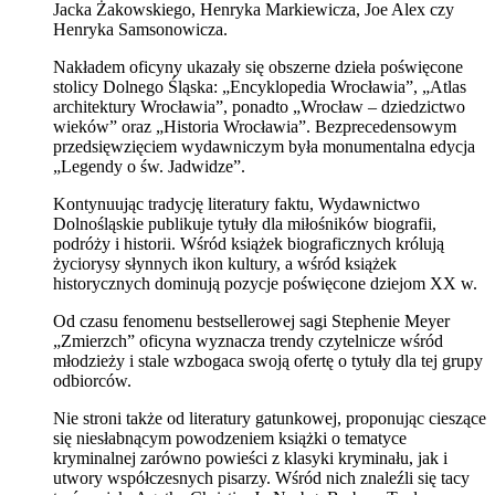
Jacka Żakowskiego, Henryka Markiewicza, Joe Alex czy
Henryka Samsonowicza.
Nakładem oficyny ukazały się obszerne dzieła poświęcone
stolicy Dolnego Śląska: „Encyklopedia Wrocławia”, „Atlas
architektury Wrocławia”, ponadto „Wrocław – dziedzictwo
wieków” oraz „Historia Wrocławia”. Bezprecedensowym
przedsięwzięciem wydawniczym była monumentalna edycja
„Legendy o św. Jadwidze”.
Kontynuując tradycję literatury faktu, Wydawnictwo
Dolnośląskie publikuje tytuły dla miłośników biografii,
podróży i historii. Wśród książek biograficznych królują
życiorysy słynnych ikon kultury, a wśród książek
historycznych dominują pozycje poświęcone dziejom XX w.
Od czasu fenomenu bestsellerowej sagi Stephenie Meyer
„Zmierzch” oficyna wyznacza trendy czytelnicze wśród
młodzieży i stale wzbogaca swoją ofertę o tytuły dla tej grupy
odbiorców.
Nie stroni także od literatury gatunkowej, proponując cieszące
się niesłabnącym powodzeniem książki o tematyce
kryminalnej zarówno powieści z klasyki kryminału, jak i
utwory współczesnych pisarzy. Wśród nich znaleźli się tacy