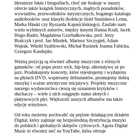
literaturze faktu i biografiach, choć nie brakuje w naszej
ofercie także książek historycznych, mądrych poradników,
wywiadów, przewodników turystycznych, bogatego katalogu
audiobooków oraz klasyki (kolekcje dzieł Stanisława Lema,
Marka Hłaski czy Ryszarda Kapuścińskiego). Zaufało nam
wielu wybitnych autorów, między innymi Hanna Krall, Jacek
Hugo-Bader, Magdalena Grzebałkowska, prof. Jerzy
Bralczyk i prof. Jan Miodek, Mariusz Szczygieł, Adam
Wajrak, Witold Szablowski, Michał Rusinek Joanna Fabicka,
Grzegorz Kasdepke.
Ważną pozycją są również albumy muzyczne z różnych
gatunków: od popu przez rock, hip-hop, alternatywę aż po
jazz. Produkujemy koncerty, które rejestrujemy i wydajemy
na płytach DVD, wspieramy debiutantów, promujemy dobrą
muzykę i ważne artystyczne inicjatywy. Projekty muzyczne
naszego wydawnictwa cieszą się uznaniem krytyków i
słuchaczy – wiele z nich osiągnęło status złotych i
platynowych płyt. Większość naszych albumów ma także
edycje winylowe.
Od roku możemy pochwalić się prężnie działającym działem
Digital, który zajmuje się bezpośrednią dystrybucją muzyki
do polskich i globalnych sklepów cyfrowych. Agora Digital
Music to również sieć na YouTube, która oferuje