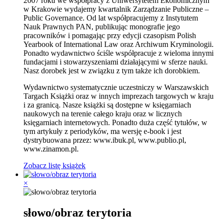
2007 roku we współpracy z Uniwersytetem Ekonomicznym
w Krakowie wydajemy kwartalnik Zarządzanie Publiczne –
Public Governance. Od lat współpracujemy z Instytutem
Nauk Prawnych PAN, publikując monografie jego
pracowników i pomagając przy edycji czasopism Polish
Yearbook of International Law oraz Archiwum Kryminologii.
Ponadto wydawnictwo ściśle współpracuje z wieloma innymi
fundacjami i stowarzyszeniami działającymi w sferze nauki.
Nasz dorobek jest w związku z tym także ich dorobkiem.
Wydawnictwo systematycznie uczestniczy w Warszawskich
Targach Książki oraz w innych imprezach targowych w kraju
i za granicą. Nasze książki są dostępne w księgarniach
naukowych na terenie całego kraju oraz w licznych
księgarniach internetowych. Ponadto duża część tytułów, w
tym artykuły z periodyków, ma wersję e-book i jest
dystrybuowana przez: www.ibuk.pl, www.publio.pl,
www.zinamon.pl.
Zobacz listę książek
×
słowo/obraz terytoria