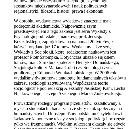
tytułów, przede wszystkim z socjologii, psychologii,
stosunków międzynarodowych i nauk politycznych,
regionalistyki, filozofii, historii, prawa i ekonomii.
W dorobku wydawnictwa wyjątkowe znaczenie mają
podręczniki akademickie. Najpoważniejszym
przedsięwzięciem z tego zakresu jest seria Wykłady z
Psychologii pod redakcją naukową prof. Jerzego
Brzezińskiego, zaprojektowana na ponad 20 tytułów, z
których wydano już 17 tomów. Wydajemy także serię
Wykłady z Socjologii, której redaktorem naukowym jest
profesor Piotr Sztompka. Dotychczas ukazało się osiem
tomów, m.in. Struktura społeczna Henryka Domańskiego,
Socjologia kultury Mariana Golki czy Socjologia życia
publicznego Edmunda Wnuka-Lipińskiego. W 2006 roku
wydaliśmy dwutomową antologię fundamentalnych tekstów z
zakresu socjologii zatytułowaną Współczesne teorie
socjologiczne pod redakcją Aleksndry Jasińskiej-Kani, Lecha
Nijakowskiego, Jerzego Szackiego i Marka Ziółkowskiego.
Prowadzimy rozległy program przekładów, kształtowany z
myślą o studentach i badaczach ze sfery nauk społecznych i
humanistycznych. Udostępniliśmy polskiemu Czytelnikowi
światowe kanoniczne teksty z socjologii polityki (choć często
tylko we fragmentach). Wielkim sukcesem okazały się edycje