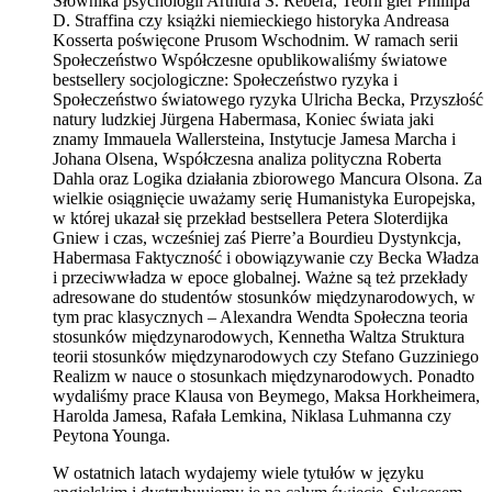
Słownika psychologii Arthura S. Rebera, Teorii gier Phillipa
D. Straffina czy książki niemieckiego historyka Andreasa
Kosserta poświęcone Prusom Wschodnim. W ramach serii
Społeczeństwo Współczesne opublikowaliśmy światowe
bestsellery socjologiczne: Społeczeństwo ryzyka i
Społeczeństwo światowego ryzyka Ulricha Becka, Przyszłość
natury ludzkiej Jürgena Habermasa, Koniec świata jaki
znamy Immauela Wallersteina, Instytucje Jamesa Marcha i
Johana Olsena, Współczesna analiza polityczna Roberta
Dahla oraz Logika działania zbiorowego Mancura Olsona. Za
wielkie osiągnięcie uważamy serię Humanistyka Europejska,
w której ukazał się przekład bestsellera Petera Sloterdijka
Gniew i czas, wcześniej zaś Pierre’a Bourdieu Dystynkcja,
Habermasa Faktyczność i obowiązywanie czy Becka Władza
i przeciwwładza w epoce globalnej. Ważne są też przekłady
adresowane do studentów stosunków międzynarodowych, w
tym prac klasycznych – Alexandra Wendta Społeczna teoria
stosunków międzynarodowych, Kennetha Waltza Struktura
teorii stosunków międzynarodowych czy Stefano Guzziniego
Realizm w nauce o stosunkach międzynarodowych. Ponadto
wydaliśmy prace Klausa von Beymego, Maksa Horkheimera,
Harolda Jamesa, Rafała Lemkina, Niklasa Luhmanna czy
Peytona Younga.
W ostatnich latach wydajemy wiele tytułów w języku