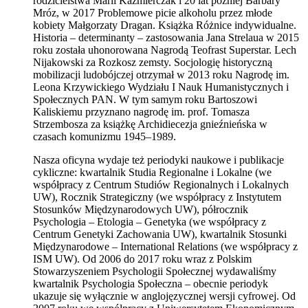
rodzicielstwa Marii Kaźmierczak i 20 lat później Barbary
Mróz, w 2017 Problemowe picie alkoholu przez młode
kobiety Małgorzaty Dragan. Książka Różnice indywidualne.
Historia – determinanty – zastosowania Jana Strelaua w 2015
roku została uhonorowana Nagrodą Teofrast Superstar. Lech
Nijakowski za Rozkosz zemsty. Socjologię historyczną
mobilizacji ludobójczej otrzymał w 2013 roku Nagrodę im.
Leona Krzywickiego Wydziału I Nauk Humanistycznych i
Społecznych PAN. W tym samym roku Bartoszowi
Kaliskiemu przyznano nagrodę im. prof. Tomasza
Strzembosza za książkę Archidiecezja gnieźnieńska w
czasach komunizmu 1945–1989.
Nasza oficyna wydaje też periodyki naukowe i publikacje
cykliczne: kwartalnik Studia Regionalne i Lokalne (we
współpracy z Centrum Studiów Regionalnych i Lokalnych
UW), Rocznik Strategiczny (we współpracy z Instytutem
Stosunków Międzynarodowych UW), półrocznik
Psychologia – Etologia – Genetyka (we współpracy z
Centrum Genetyki Zachowania UW), kwartalnik Stosunki
Międzynarodowe – International Relations (we współpracy z
ISM UW). Od 2006 do 2017 roku wraz z Polskim
Stowarzyszeniem Psychologii Społecznej wydawaliśmy
kwartalnik Psychologia Społeczna – obecnie periodyk
ukazuje się wyłącznie w anglojęzycznej wersji cyfrowej. Od