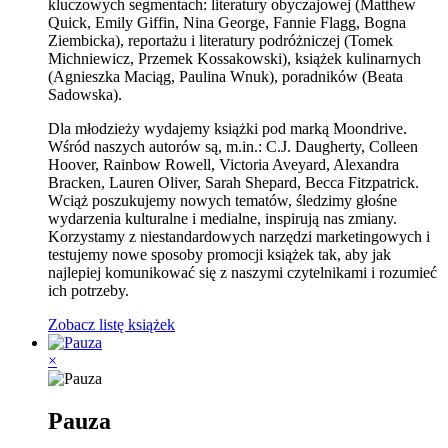
kluczowych segmentach: literatury obyczajowej (Matthew
Quick, Emily Giffin, Nina George, Fannie Flagg, Bogna
Ziembicka), reportażu i literatury podróżniczej (Tomek
Michniewicz, Przemek Kossakowski), książek kulinarnych
(Agnieszka Maciąg, Paulina Wnuk), poradników (Beata
Sadowska).
Dla młodzieży wydajemy książki pod marką Moondrive.
Wśród naszych autorów są, m.in.: C.J. Daugherty, Colleen
Hoover, Rainbow Rowell, Victoria Aveyard, Alexandra
Bracken, Lauren Oliver, Sarah Shepard, Becca Fitzpatrick.
Wciąż poszukujemy nowych tematów, śledzimy głośne
wydarzenia kulturalne i medialne, inspirują nas zmiany.
Korzystamy z niestandardowych narzędzi marketingowych i
testujemy nowe sposoby promocji książek tak, aby jak
najlepiej komunikować się z naszymi czytelnikami i rozumieć
ich potrzeby.
Zobacz listę książek
×
Pauza