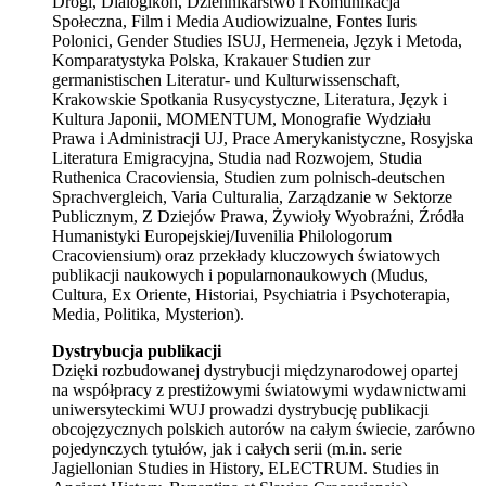
Drogi, Dialogikon, Dziennikarstwo i Komunikacja
Społeczna, Film i Media Audiowizualne, Fontes Iuris
Polonici, Gender Studies ISUJ, Hermeneia, Język i Metoda,
Komparatystyka Polska, Krakauer Studien zur
germanistischen Literatur- und Kulturwissenschaft,
Krakowskie Spotkania Rusycystyczne, Literatura, Język i
Kultura Japonii, MOMENTUM, Monografie Wydziału
Prawa i Administracji UJ, Prace Amerykanistyczne, Rosyjska
Literatura Emigracyjna, Studia nad Rozwojem, Studia
Ruthenica Cracoviensia, Studien zum polnisch-deutschen
Sprachvergleich, Varia Culturalia, Zarządzanie w Sektorze
Publicznym, Z Dziejów Prawa, Żywioły Wyobraźni, Źródła
Humanistyki Europejskiej/Iuvenilia Philologorum
Cracoviensium) oraz przekłady kluczowych światowych
publikacji naukowych i popularnonaukowych (Mudus,
Cultura, Ex Oriente, Historiai, Psychiatria i Psychoterapia,
Media, Politika, Mysterion).
Dystrybucja publikacji
Dzięki rozbudowanej dystrybucji międzynarodowej opartej
na współpracy z prestiżowymi światowymi wydawnictwami
uniwersyteckimi WUJ prowadzi dystrybucję publikacji
obcojęzycznych polskich autorów na całym świecie, zarówno
pojedynczych tytułów, jak i całych serii (m.in. serie
Jagiellonian Studies in History, ELECTRUM. Studies in