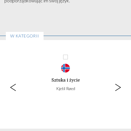
podporządkowując im swój język.
W KATEGORII
Sztuka i życie
Kjetil Røed