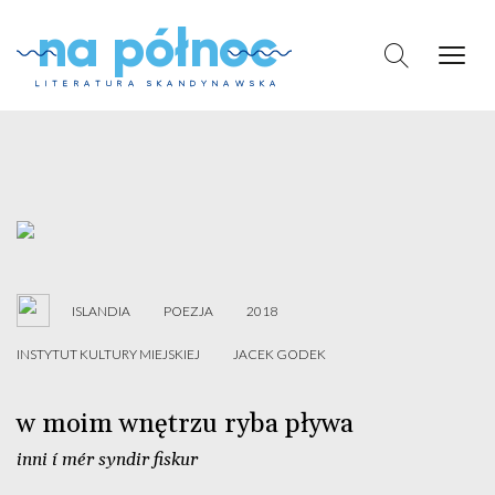
na północ
LITERATURA SKANDYNAWSKA
Skip
to
content
ISLANDIA
POEZJA
2018
INSTYTUT KULTURY MIEJSKIEJ
JACEK GODEK
w moim wnętrzu ryba pływa
inni í mér syndir fiskur