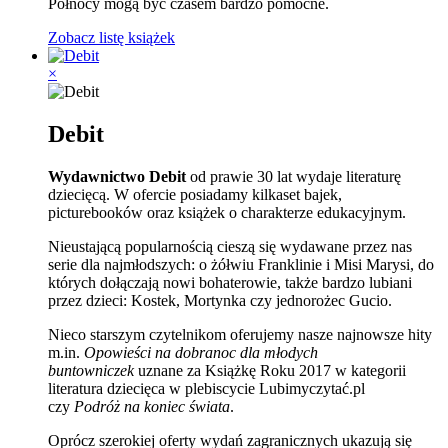
Północy mogą być czasem bardzo pomocne.
Zobacz listę książek
×
Debit
Wydawnictwo Debit
od prawie 30 lat wydaje literaturę
dziecięcą. W ofercie posiadamy kilkaset bajek,
picturebooków oraz książek o charakterze edukacyjnym.
Nieustającą popularnością cieszą się wydawane przez nas
serie dla najmłodszych: o żółwiu Franklinie i Misi Marysi, do
których dołączają nowi bohaterowie, także bardzo lubiani
przez dzieci: Kostek, Mortynka czy jednorożec Gucio.
Nieco starszym czytelnikom oferujemy nasze najnowsze hity
m.in.
Opowieści na dobranoc dla młodych
buntowniczek
uznane za Książkę Roku 2017 w kategorii
literatura dziecięca w plebiscycie Lubimyczytać.pl
czy
Podróż na koniec świata
.
Oprócz szerokiej oferty wydań zagranicznych ukazują się