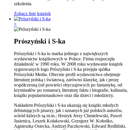
szkolenia.
Zobacz listę książek
×
Prószyński i S-ka
Prószyński i S-ka to marka jednego z największych
wydawnictw książkowych w Polsce. Firma rozpoczęła
działalność w 1990 roku. W 2008 roku wydawanie książek
sygnowanych logo Prószyński i S-ka przejęła spółka
Prószyński Media. Obecnie profil wydawnictwa obejmuje
literaturę polską i światową, zarówno klasykę, jak i prozę
współczesną (od powieści obyczajowych po fantastykę, od
kryminałów po romanse), literaturę faktu i biografie, kulinaria,
książki popularnonaukowe oraz dla dzieci i młodzieży.
Nakładem Prószyński i S-ka ukazują się książki młodych
debiutujących pisarzy, jak i uznanych już polskich autorów,
wśród których są m.in.: Henryk Jerzy Chmielewski, Paweł
Jasienica, Leszek Kołakowski, Grzegorz W. Kołodko,
Agnieszka Osiecka, Andrzej Paczkowski, Edward Redliński,