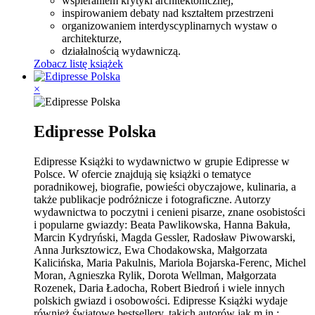
wspieraniem krytyki architektonicznej,
inspirowaniem debaty nad kształtem przestrzeni
organizowaniem interdyscyplinarnych wystaw o
architekturze,
działalnością wydawniczą.
Zobacz listę książek
×
Edipresse Polska
Edipresse Książki to wydawnictwo w grupie Edipresse w
Polsce. W ofercie znajdują się książki o tematyce
poradnikowej, biografie, powieści obyczajowe, kulinaria, a
także publikacje podróżnicze i fotograficzne. Autorzy
wydawnictwa to poczytni i cenieni pisarze, znane osobistości
i popularne gwiazdy: Beata Pawlikowska, Hanna Bakuła,
Marcin Kydryński, Magda Gessler, Radosław Piwowarski,
Anna Jurksztowicz, Ewa Chodakowska, Małgorzata
Kalicińska, Maria Pakulnis, Mariola Bojarska-Ferenc, Michel
Moran, Agnieszka Rylik, Dorota Wellman, Małgorzata
Rozenek, Daria Ładocha, Robert Biedroń i wiele innych
polskich gwiazd i osobowości. Edipresse Książki wydaje
również światowe bestsellery, takich autorów jak m.in.: