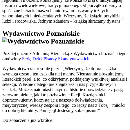
regionem i morzem. Pokazujemy, że Polska to kraj o fascynującej
historii i wielowiekowej tradycji morskiej. Od początku dbamy o
spuściznę literacką naszych autorów, odkrywamy też tych
zapomnianych i niedocenianych. Wierzymy, że książki przybliżają
ludzi i środowiska. Jednym zdaniem – książką skracamy dystans.”
Wydawnictwo Poznańskie
Później razem z Adrianną Biernacką z Wydawnictwa Poznańskiego
omówimy
Serię Dzieł Pisarzy Skandynawskich.
Wydawnictwo tak o sobie pisze: „Wierzymy, że dobra książka
wymaga czasu i ten czas dla niej mamy. Nieustannie poszukujemy
literackich pereł, a to, co odkryjemy, poddajemy wnikliwej analizie i
selekcji. Właśnie dlatego nie znajdziesz u nas przypadkowych
książek. Możesz natomiast liczyć na historie opowiedziane z pasją –
zarówno piękne, jak i te pozbawione fikcji. Każdą z nich
dopracowujemy, korzystając z naszego doświadczenia,
merytorycznej wiedzy zespołu i tego, co łączy nas z Tobą – miłości
do dobrej literatury. Pamiętaj! Jesteśmy sobie pisani!”
Do zobaczenia już wkrótce!