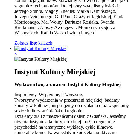
kombinacja gatunków. Stawiamy zarówno na polskich, jak i
zagranicznych autorów. Do tej pory wydaliśmy książki
Jerzego Stuhra, Magdy Knedler, Marka Kamińskiego,
Jerzego Vetulaniego, Gill Paul, Grażyny Jagielskiej, Ennia
Morriconego, Mai Wolny, Dariusza Rosiaka, Svenda
Brinkmanna, Aloszy Awdiejewa, Moniki i Grzegorza
Wasowskich, Rafała Wosia i wielu innych.
Zobacz listę książek
×
Instytut Kultury Miejskiej
Wydawnictwo, a zarazem Instytut Kultury Miejskiej
Inspirujemy. Wspieramy. Tworzymy.
Tworzymy wydarzenia w przestrzeni miejskiej, badamy
zmiany w kulturze, inspirujemy do działania oraz wspieramy
sektor kultury w Gdańsku i regionie.
Działamy dla i z mieszkańcami dzielnic Gdańska. Jesteśmy
otwartą instytucją kultury, do której można regularnie
przychodzić na tematyczne wykłady, cykle filmowe,
kameralne koncerty, warsztaty rękodzieła i praktyczne