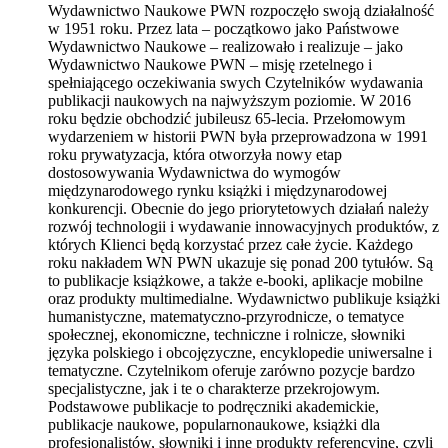
Wydawnictwo Naukowe PWN rozpoczęło swoją działalność
w 1951 roku. Przez lata – początkowo jako Państwowe
Wydawnictwo Naukowe – realizowało i realizuje – jako
Wydawnictwo Naukowe PWN – misję rzetelnego i
spełniającego oczekiwania swych Czytelników wydawania
publikacji naukowych na najwyższym poziomie. W 2016
roku będzie obchodzić jubileusz 65-lecia. Przełomowym
wydarzeniem w historii PWN była przeprowadzona w 1991
roku prywatyzacja, która otworzyła nowy etap
dostosowywania Wydawnictwa do wymogów
międzynarodowego rynku książki i międzynarodowej
konkurencji. Obecnie do jego priorytetowych działań należy
rozwój technologii i wydawanie innowacyjnych produktów, z
których Klienci będą korzystać przez całe życie. Każdego
roku nakładem WN PWN ukazuje się ponad 200 tytułów. Są
to publikacje książkowe, a także e-booki, aplikacje mobilne
oraz produkty multimedialne. Wydawnictwo publikuje książki
humanistyczne, matematyczno-przyrodnicze, o tematyce
społecznej, ekonomiczne, techniczne i rolnicze, słowniki
języka polskiego i obcojęzyczne, encyklopedie uniwersalne i
tematyczne. Czytelnikom oferuje zarówno pozycje bardzo
specjalistyczne, jak i te o charakterze przekrojowym.
Podstawowe publikacje to podręczniki akademickie,
publikacje naukowe, popularnonaukowe, książki dla
profesjonalistów, słowniki i inne produkty referencyjne, czyli