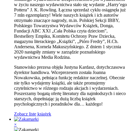
w życiu naszego wydawnictwa stało się wydanie „Harry’ego
Pottera” J. K. Rowling. Łączna sprzedaż cyklu osiągnęła już
7 mln egzemplarzy! Wiele naszych książek i ich autorów
otrzymało znaczące nagrody, m.in. Polskiej Sekcji IBBY,
Polskiego Towarzystwa Wydawców Książek, Donga,
Fundacji ABC XXI „Cała Polska czyta dzieciom”,
Bestsellery Empiku, Komitetu Ochrony Praw Dziecka,
magazynu literackiego „Książki”, „Pióro Fredry”, H.Ch.
Andersena, Kornela Makuszyńskiego. Z dniem 1 stycznia
2020 nastąpiły zmiany w zarządzie poznańskiego
wydawnictwa Media Rodzina.
Stanowisko prezesa objęła Justyna Kardasz, dotychczasowa
dyrektor handlowa. Wiceprezesem została Joanna
Nowakowska, pełniąca funkcję redaktor naczelnej. Obecnie
nie tylko wydajemy książki, ale także promujemy
czytelnictwo w różnego rodzaju akcjach i wydarzeniach.
Poszerzamy bogatą ofertę literatury dla najmłodszych i nieco
starszych, dopełniając ją dużą liczbą książek
psychologicznych i poradników dla… każdego!
Zobacz listę książek
×