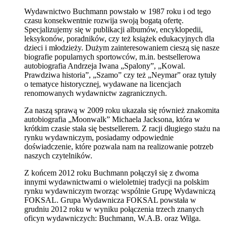
Wydawnictwo Buchmann powstało w 1987 roku i od tego
czasu konsekwentnie rozwija swoją bogatą ofertę.
Specjalizujemy się w publikacji albumów, encyklopedii,
leksykonów, poradników, czy też książek edukacyjnych dla
dzieci i młodzieży. Dużym zainteresowaniem cieszą się nasze
biografie popularnych sportowców, m.in. bestsellerowa
autobiografia Andrzeja Iwana „Spalony”, „Kowal.
Prawdziwa historia”, „Szamo” czy też „Neymar” oraz tytuły
o tematyce historycznej, wydawane na licencjach
renomowanych wydawnictw zagranicznych.
Za naszą sprawą w 2009 roku ukazała się również znakomita
autobiografia „Moonwalk” Michaela Jacksona, która w
krótkim czasie stała się bestsellerem. Z racji długiego stażu na
rynku wydawniczym, posiadamy odpowiednie
doświadczenie, które pozwala nam na realizowanie potrzeb
naszych czytelników.
Z końcem 2012 roku Buchmann połączył się z dwoma
innymi wydawnictwami o wieloletniej tradycji na polskim
rynku wydawniczym tworząc wspólnie Grupę Wydawniczą
FOKSAL. Grupa Wydawnicza FOKSAL powstała w
grudniu 2012 roku w wyniku połączenia trzech znanych
oficyn wydawniczych: Buchmann, W.A.B. oraz Wilga.