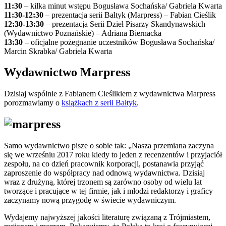
11:30
– kilka minut wstępu Bogusława Sochańska/ Gabriela Kwarta
11:30-12:30
– prezentacja serii Bałtyk (Marpress) – Fabian Cieślik
12:30-13:30
– prezentacja Serii Dzieł Pisarzy Skandynawskich
(Wydawnictwo Poznańskie) – Adriana Biernacka
13:30
– oficjalne pożegnanie uczestników Bogusława Sochańska/
Marcin Skrabka/ Gabriela Kwarta
Wydawnictwo Marpress
Dzisiaj wspólnie z Fabianem Cieślikiem z wydawnictwa Marpress
porozmawiamy o
książkach z serii Bałtyk
.
Samo wydawnictwo pisze o sobie tak: „Nasza przemiana zaczyna
się we wrześniu 2017 roku kiedy to jeden z recenzentów i przyjaciół
zespołu, na co dzień pracownik korporacji, postanawia przyjąć
zaproszenie do współpracy nad odnową wydawnictwa. Dzisiaj
wraz z drużyną, której trzonem są zarówno osoby od wielu lat
tworzące i pracujące w tej firmie, jak i młodzi redaktorzy i graficy
zaczynamy nową przygodę w świecie wydawniczym.
Wydajemy najwyższej jakości literaturę związaną z Trójmiastem,