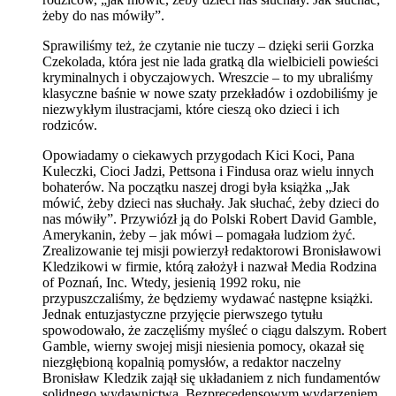
żeby do nas mówiły”.
Sprawiliśmy też, że czytanie nie tuczy – dzięki serii Gorzka
Czekolada, która jest nie lada gratką dla wielbicieli powieści
kryminalnych i obyczajowych. Wreszcie – to my ubraliśmy
klasyczne baśnie w nowe szaty przekładów i ozdobiliśmy je
niezwykłym ilustracjami, które cieszą oko dzieci i ich
rodziców.
Opowiadamy o ciekawych przygodach Kici Koci, Pana
Kuleczki, Cioci Jadzi, Pettsona i Findusa oraz wielu innych
bohaterów. Na początku naszej drogi była książka „Jak
mówić, żeby dzieci nas słuchały. Jak słuchać, żeby dzieci do
nas mówiły”. Przywiózł ją do Polski Robert David Gamble,
Amerykanin, żeby – jak mówi – pomagała ludziom żyć.
Zrealizowanie tej misji powierzył redaktorowi Bronisławowi
Kledzikowi w firmie, którą założył i nazwał Media Rodzina
of Poznań, Inc. Wtedy, jesienią 1992 roku, nie
przypuszczaliśmy, że będziemy wydawać następne książki.
Jednak entuzjastyczne przyjęcie pierwszego tytułu
spowodowało, że zaczęliśmy myśleć o ciągu dalszym. Robert
Gamble, wierny swojej misji niesienia pomocy, okazał się
niezgłębioną kopalnią pomysłów, a redaktor naczelny
Bronisław Kledzik zajął się układaniem z nich fundamentów
solidnego wydawnictwa. Bezprecedensowym wydarzeniem