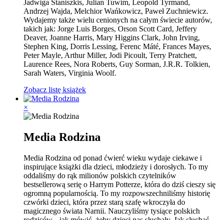
Jadwiga Staniszkis, Julian Tuwim, Leopold Tyrmand,
Andrzej Wajda, Melchior Wańkowicz, Paweł Zuchniewicz.
Wydajemy także wielu cenionych na całym świecie autorów,
takich jak: Jorge Luis Borges, Orson Scott Card, Jeffery
Deaver, Joanne Harris, Mary Higgins Clark, John Irving,
Stephen King, Dorris Lessing, Ferenc Máté, Frances Mayes,
Peter Mayle, Arthur Miller, Jodi Picoult, Terry Pratchett,
Laurence Rees, Nora Roberts, Guy Sorman, J.R.R. Tolkien,
Sarah Waters, Virginia Woolf.
Zobacz listę książek
×
Media Rodzina
Media Rodzina od ponad ćwierć wieku wydaje ciekawe i
inspirujące książki dla dzieci, młodzieży i dorosłych. To my
oddaliśmy do rąk milionów polskich czytelników
bestsellerową serię o Harrym Potterze, która do dziś cieszy się
ogromną popularnością. To my rozpowszechniliśmy historię
czwórki dzieci, która przez starą szafę wkroczyła do
magicznego świata Narnii. Nauczyliśmy tysiące polskich
rodziców, „jak mówić, żeby dzieci nas słuchały. Jak słuchać,