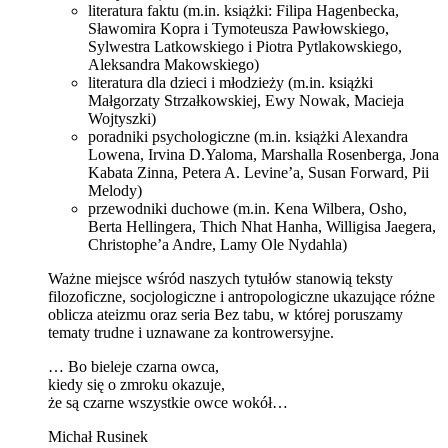
literatura faktu (m.in. książki: Filipa Hagenbecka,
Sławomira Kopra i Tymoteusza Pawłowskiego,
Sylwestra Latkowskiego i Piotra Pytlakowskiego,
Aleksandra Makowskiego)
literatura dla dzieci i młodzieży (m.in. książki
Małgorzaty Strzałkowskiej, Ewy Nowak, Macieja
Wojtyszki)
poradniki psychologiczne (m.in. książki Alexandra
Lowena, Irvina D.Yaloma, Marshalla Rosenberga, Jona
Kabata Zinna, Petera A. Levine’a, Susan Forward, Pii
Melody)
przewodniki duchowe (m.in. Kena Wilbera, Osho,
Berta Hellingera, Thich Nhat Hanha, Willigisa Jaegera,
Christophe’a Andre, Lamy Ole Nydahla)
Ważne miejsce wśród naszych tytułów stanowią teksty
filozoficzne, socjologiczne i antropologiczne ukazujące różne
oblicza ateizmu oraz seria Bez tabu, w której poruszamy
tematy trudne i uznawane za kontrowersyjne.
… Bo bieleje czarna owca,
kiedy się o zmroku okazuje,
że są czarne wszystkie owce wokół…
Michał Rusinek