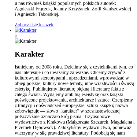
u nas również książki popularnych polskich autorek:
Agnieszki Frączek, Joanny Krzyżanek, Zofii Staniszewskiej
i Agnieszki Taborskiej.
Zobacz listę książek
×
Karakter
Istniejemy od 2008 roku. Dzielimy się z czytelnikami tym, co
nas interesuje i co uważamy za ważne. Chcemy zrywać z
kulturowymi stereotypami i uprzedzeniami, wprowadzać w
obieg polskiej kultury nowe tematy, inne wrażliwości i świeżą
estetykę. Publikujemy literaturę piękną i literaturę faktu z
całego świata. Wydajemy ambitną eseistykę oraz książki
poświęcone projektowaniu, architekturze i sztuce. Czerpiemy
z tradycji i doświadczeń europejskiej sztuki książki; nazwa
zobowiązuje — słowo „karakter” w szesnastowiecznej
polszczyźnie oznaczało krój pisma. Trzyosobowe
wydawnictwo z Krakowa (Małgorzata Szczurek, Magdalena i
Przemek Dębowscy). Założyliśmy wydawnictwo, ponieważ
wierzymy w siłę prawdziwej literatury. Podobają się nam