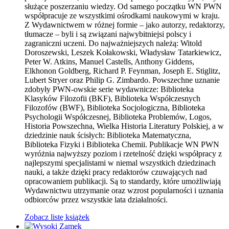
służące poszerzaniu wiedzy. Od samego początku WN PWN
współpracuje ze wszystkimi ośrodkami naukowymi w kraju.
Z Wydawnictwem w różnej formie – jako autorzy, redaktorzy,
tłumacze – byli i są związani najwybitniejsi polscy i
zagraniczni uczeni. Do najważniejszych należą: Witold
Doroszewski, Leszek Kołakowski, Władysław Tatarkiewicz,
Peter W. Atkins, Manuel Castells, Anthony Giddens,
Elkhonon Goldberg, Richard P. Feynman, Joseph E. Stiglitz,
Lubert Stryer oraz Philip G. Zimbardo. Powszechne uznanie
zdobyły PWN-owskie serie wydawnicze: Biblioteka
Klasyków Filozofii (BKF), Biblioteka Współczesnych
Filozofów (BWF), Biblioteka Socjologiczna, Biblioteka
Psychologii Współczesnej, Biblioteka Problemów, Logos,
Historia Powszechna, Wielka Historia Literatury Polskiej, a w
dziedzinie nauk ścisłych: Biblioteka Matematyczna,
Biblioteka Fizyki i Biblioteka Chemii. Publikacje WN PWN
wyróżnia najwyższy poziom i rzetelność dzięki współpracy z
najlepszymi specjalistami w niemal wszystkich dziedzinach
nauki, a także dzięki pracy redaktorów czuwających nad
opracowaniem publikacji. Są to standardy, które umożliwiają
Wydawnictwu utrzymanie oraz wzrost popularności i uznania
odbiorców przez wszystkie lata działalności.
Zobacz listę książek