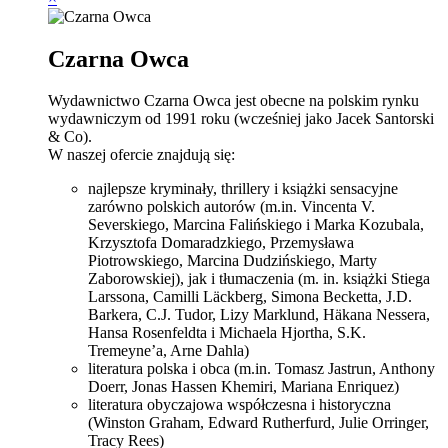
Czarna Owca
Wydawnictwo Czarna Owca jest obecne na polskim rynku
wydawniczym od 1991 roku (wcześniej jako Jacek Santorski
& Co).
W naszej ofercie znajdują się:
najlepsze kryminały, thrillery i książki sensacyjne
zarówno polskich autorów (m.in. Vincenta V.
Severskiego, Marcina Falińskiego i Marka Kozubala,
Krzysztofa Domaradzkiego, Przemysława
Piotrowskiego, Marcina Dudzińskiego, Marty
Zaborowskiej), jak i tłumaczenia (m. in. książki Stiega
Larssona, Camilli Läckberg, Simona Becketta, J.D.
Barkera, C.J. Tudor, Lizy Marklund, Häkana Nessera,
Hansa Rosenfeldta i Michaela Hjortha, S.K.
Tremeyne’a, Arne Dahla)
literatura polska i obca (m.in. Tomasz Jastrun, Anthony
Doerr, Jonas Hassen Khemiri, Mariana Enriquez)
literatura obyczajowa współczesna i historyczna
(Winston Graham, Edward Rutherfurd, Julie Orringer,
Tracy Rees)