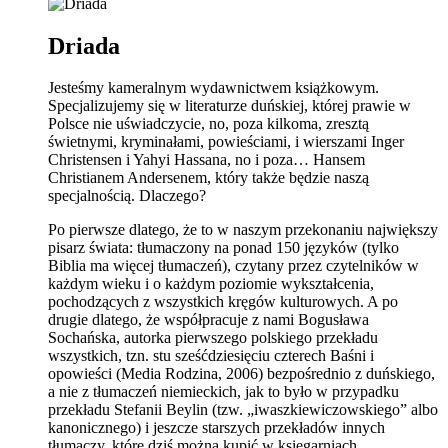
Driada
Jesteśmy kameralnym wydawnictwem książkowym.
Specjalizujemy się w literaturze duńskiej, której prawie w
Polsce nie uświadczycie, no, poza kilkoma, zresztą
świetnymi, kryminałami, powieściami, i wierszami Inger
Christensen i Yahyi Hassana, no i poza… Hansem
Christianem Andersenem, który także będzie naszą
specjalnością. Dlaczego?
Po pierwsze dlatego, że to w naszym przekonaniu największy
pisarz świata: tłumaczony na ponad 150 języków (tylko
Biblia ma więcej tłumaczeń), czytany przez czytelników w
każdym wieku i o każdym poziomie wykształcenia,
pochodzących z wszystkich kręgów kulturowych. A po
drugie dlatego, że współpracuje z nami Bogusława
Sochańska, autorka pierwszego polskiego przekładu
wszystkich, tzn. stu sześćdziesięciu czterech Baśni i
opowieści (Media Rodzina, 2006) bezpośrednio z duńskiego,
a nie z tłumaczeń niemieckich, jak to było w przypadku
przekładu Stefanii Beylin (tzw. „iwaszkiewiczowskiego” albo
kanonicznego) i jeszcze starszych przekładów innych
tłumaczy, które dziś można kupić w księgarniach.