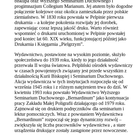
biskupa oraz Wyższego Seminarium Duchownego i
progimnazjum Collegium Marianum. Jej atutem było dogodne
połączenie kolejowe oraz okolica zamieszkała przez polskie
ziemiaństwo. W 1830 roku powstała w Pelpinie pierwsza
drukarnia – a kolejne pokolenia rozwijały jej dorobek,
zapewniając coraz lepszą jakość druku. Warto również
wspomnieć o drukarni uruchomionej w Pelpinie powstałej
pod koniec lat 60. XIX wieku, funkcjonującej później jako
Drukarnia i Księgarnia „Pielgrzym”.
Wydawnictwo, postawione na wysokim poziomie, służyło
społeczeństwu do 1939 roku, kiedy to jego działalność
przerwała II wojna światowa. Pelpliński ośrodek wydawniczy
w czasach powojennych związany jest przede wszystkim z
działalnością Kurii Biskupiej i Seminarium Duchownego.
Akcja wydawnicza w tych instytucjach rozpoczęła się od
września 1945 roku i z różnym natężeniem trwa do dziś. W
kwietniu 1993 roku powstało Wydawnictwo Wyższego
Seminarium Duchownego „Bernardinum” jako kontynuacja
pracy Zakładu Małej Poligrafii działającego od 1979 roku.
Zajmował się on drukiem podręczników dla seminarium i
lektur pomocniczych. Wraz z powstaniem Wydawnictwa
„Bernardinum” rozpoczął się jego dynamiczny rozwój –
zwiększyła się liczba pracowników wydawnictwa , a stare
urządzenia drukujące zostały zastąpione przez nowoczesne.