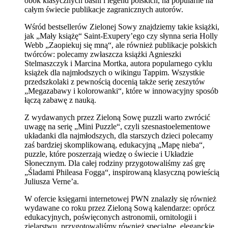
obok klasycznych baśni i legend polskich, na popularne na
całym świecie publikacje zagranicznych autorów.
Wśród bestsellerów Zielonej Sowy znajdziemy takie książki,
jak „Mały książę“ Saint-Exupery’ego czy słynna seria Holly
Webb „Zaopiekuj się mną“, ale również publikacje polskich
twórców: polecamy zwłaszcza książki Agnieszki
Stelmaszczyk i Marcina Mortka, autora popularnego cyklu
książek dla najmłodszych o wikingu Tappim. Wszystkie
przedszkolaki z pewnością docenią także serię zeszytów
„Megazabawy i kolorowanki“, które w innowacyjny sposób
łączą zabawę z nauką.
Z wydawanych przez Zieloną Sowę puzzli warto zwrócić
uwagę na serię „Mini Puzzle“, czyli szesnastoelementowe
układanki dla najmłodszych, dla starszych dzieci polecamy
zaś bardziej skomplikowaną, edukacyjną „Mapę nieba“,
puzzle, które poszerzają wiedzę o świecie i Układzie
Słonecznym. Dla całej rodziny przygotowaliśmy zaś grę
„Śladami Phileasa Fogga“, inspirowaną klasyczną powieścią
Juliusza Verne’a.
W ofercie księgarni internetowej PWN znalazły się również
wydawane co roku przez Zieloną Sową kalendarze: oprócz
edukacyjnych, poświęconych astronomii, ornitologii i
zielarstwu, przygotowaliśmy również specjalne, eleganckie