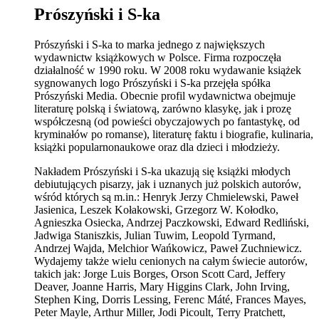
Prószyński i S-ka
Prószyński i S-ka to marka jednego z największych
wydawnictw książkowych w Polsce. Firma rozpoczęła
działalność w 1990 roku. W 2008 roku wydawanie książek
sygnowanych logo Prószyński i S-ka przejęła spółka
Prószyński Media. Obecnie profil wydawnictwa obejmuje
literaturę polską i światową, zarówno klasykę, jak i prozę
współczesną (od powieści obyczajowych po fantastykę, od
kryminałów po romanse), literaturę faktu i biografie, kulinaria,
książki popularnonaukowe oraz dla dzieci i młodzieży.
Nakładem Prószyński i S-ka ukazują się książki młodych
debiutujących pisarzy, jak i uznanych już polskich autorów,
wśród których są m.in.: Henryk Jerzy Chmielewski, Paweł
Jasienica, Leszek Kołakowski, Grzegorz W. Kołodko,
Agnieszka Osiecka, Andrzej Paczkowski, Edward Redliński,
Jadwiga Staniszkis, Julian Tuwim, Leopold Tyrmand,
Andrzej Wajda, Melchior Wańkowicz, Paweł Zuchniewicz.
Wydajemy także wielu cenionych na całym świecie autorów,
takich jak: Jorge Luis Borges, Orson Scott Card, Jeffery
Deaver, Joanne Harris, Mary Higgins Clark, John Irving,
Stephen King, Dorris Lessing, Ferenc Máté, Frances Mayes,
Peter Mayle, Arthur Miller, Jodi Picoult, Terry Pratchett,