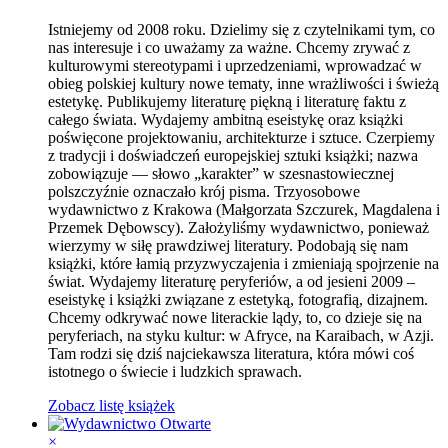
Istniejemy od 2008 roku. Dzielimy się z czytelnikami tym, co
nas interesuje i co uważamy za ważne. Chcemy zrywać z
kulturowymi stereotypami i uprzedzeniami, wprowadzać w
obieg polskiej kultury nowe tematy, inne wrażliwości i świeżą
estetykę. Publikujemy literaturę piękną i literaturę faktu z
całego świata. Wydajemy ambitną eseistykę oraz książki
poświęcone projektowaniu, architekturze i sztuce. Czerpiemy
z tradycji i doświadczeń europejskiej sztuki książki; nazwa
zobowiązuje — słowo „karakter” w szesnastowiecznej
polszczyźnie oznaczało krój pisma. Trzyosobowe
wydawnictwo z Krakowa (Małgorzata Szczurek, Magdalena i
Przemek Dębowscy). Założyliśmy wydawnictwo, ponieważ
wierzymy w siłę prawdziwej literatury. Podobają się nam
książki, które łamią przyzwyczajenia i zmieniają spojrzenie na
świat. Wydajemy literaturę peryferiów, a od jesieni 2009 –
eseistykę i książki związane z estetyką, fotografią, dizajnem.
Chcemy odkrywać nowe literackie lądy, to, co dzieje się na
peryferiach, na styku kultur: w Afryce, na Karaibach, w Azji.
Tam rodzi się dziś najciekawsza literatura, która mówi coś
istotnego o świecie i ludzkich sprawach.
Zobacz listę książek
×