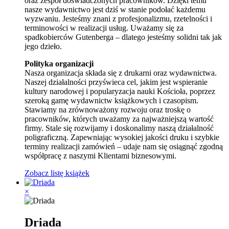
oraz zespół doświadczonych pracowników. Dzięki temu
nasze wydawnictwo jest dziś w stanie podołać każdemu
wyzwaniu. Jesteśmy znani z profesjonalizmu, rzetelności i
terminowości w realizacji usług. Uważamy się za
spadkobierców Gutenberga – dlatego jesteśmy solidni tak jak
jego dzieło.
Polityka organizacji
Nasza organizacja składa się z drukarni oraz wydawnictwa.
Naszej działalności przyświeca cel, jakim jest wspieranie
kultury narodowej i popularyzacja nauki Kościoła, poprzez
szeroką gamę wydawnictw książkowych i czasopism.
Stawiamy na zrównoważony rozwoju oraz troskę o
pracowników, których uważamy za najważniejszą wartość
firmy. Stale się rozwijamy i doskonalimy naszą działalność
poligraficzną. Zapewniając wysokiej jakości druku i szybkie
terminy realizacji zamówień – udaje nam się osiągnąć zgodną
współpracę z naszymi Klientami biznesowymi.
Zobacz listę książek
×
Driada