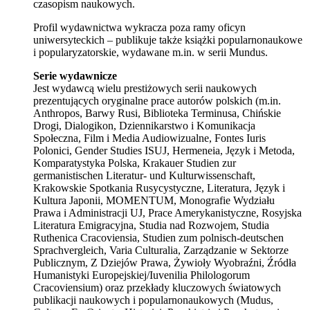
czasopism naukowych.
Profil wydawnictwa wykracza poza ramy oficyn
uniwersyteckich – publikuje także książki popularnonaukowe
i popularyzatorskie, wydawane m.in. w serii Mundus.
Serie wydawnicze
Jest wydawcą wielu prestiżowych serii naukowych
prezentujących oryginalne prace autorów polskich (m.in.
Anthropos, Barwy Rusi, Biblioteka Terminusa, Chińskie
Drogi, Dialogikon, Dziennikarstwo i Komunikacja
Społeczna, Film i Media Audiowizualne, Fontes Iuris
Polonici, Gender Studies ISUJ, Hermeneia, Język i Metoda,
Komparatystyka Polska, Krakauer Studien zur
germanistischen Literatur- und Kulturwissenschaft,
Krakowskie Spotkania Rusycystyczne, Literatura, Język i
Kultura Japonii, MOMENTUM, Monografie Wydziału
Prawa i Administracji UJ, Prace Amerykanistyczne, Rosyjska
Literatura Emigracyjna, Studia nad Rozwojem, Studia
Ruthenica Cracoviensia, Studien zum polnisch-deutschen
Sprachvergleich, Varia Culturalia, Zarządzanie w Sektorze
Publicznym, Z Dziejów Prawa, Żywioły Wyobraźni, Źródła
Humanistyki Europejskiej/Iuvenilia Philologorum
Cracoviensium) oraz przekłady kluczowych światowych
publikacji naukowych i popularnonaukowych (Mudus,