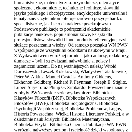
humanistyczne, matematyczno-przyrodnicze, o tematyce
społecznej, ekonomiczne, techniczne i rolnicze, słowniki
języka polskiego i obcojęzyczne, encyklopedie uniwersalne i
tematyczne. Czytelnikom oferuje zarówno pozycje bardzo
specjalistyczne, jak i te o charakterze przekrojowym.
Podstawowe publikacje to podręczniki akademickie,
publikacje naukowe, popularnonaukowe, książki dla
profesjonalistów, słowniki i inne produkty referencyjne, czyli
służące poszerzaniu wiedzy. Od samego początku WN PWN
współpracuje ze wszystkimi ośrodkami naukowymi w kraju.
Z Wydawnictwem w różnej formie – jako autorzy, redaktorzy,
tłumacze – byli i są związani najwybitniejsi polscy i
zagraniczni uczeni. Do najważniejszych należą: Witold
Doroszewski, Leszek Kołakowski, Władysław Tatarkiewicz,
Peter W. Atkins, Manuel Castells, Anthony Giddens,
Elkhonon Goldberg, Richard P. Feynman, Joseph E. Stiglitz,
Lubert Stryer oraz Philip G. Zimbardo. Powszechne uznanie
zdobyły PWN-owskie serie wydawnicze: Biblioteka
Klasyków Filozofii (BKF), Biblioteka Współczesnych
Filozofów (BWF), Biblioteka Socjologiczna, Biblioteka
Psychologii Współczesnej, Biblioteka Problemów, Logos,
Historia Powszechna, Wielka Historia Literatury Polskiej, a w
dziedzinie nauk ścisłych: Biblioteka Matematyczna,
Biblioteka Fizyki i Biblioteka Chemii. Publikacje WN PWN
wyróżnia najwyższy poziom i rzetelność dzięki współpracy z