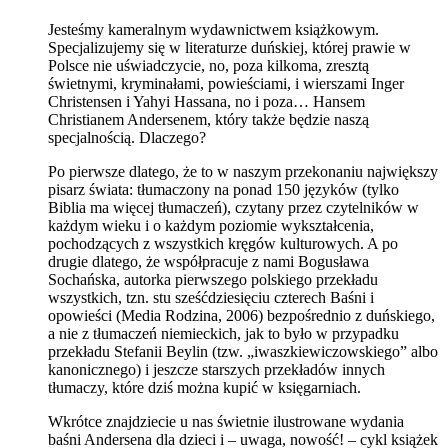
Jesteśmy kameralnym wydawnictwem książkowym.
Specjalizujemy się w literaturze duńskiej, której prawie w
Polsce nie uświadczycie, no, poza kilkoma, zresztą
świetnymi, kryminałami, powieściami, i wierszami Inger
Christensen i Yahyi Hassana, no i poza… Hansem
Christianem Andersenem, który także będzie naszą
specjalnością. Dlaczego?
Po pierwsze dlatego, że to w naszym przekonaniu największy
pisarz świata: tłumaczony na ponad 150 języków (tylko
Biblia ma więcej tłumaczeń), czytany przez czytelników w
każdym wieku i o każdym poziomie wykształcenia,
pochodzących z wszystkich kręgów kulturowych. A po
drugie dlatego, że współpracuje z nami Bogusława
Sochańska, autorka pierwszego polskiego przekładu
wszystkich, tzn. stu sześćdziesięciu czterech Baśni i
opowieści (Media Rodzina, 2006) bezpośrednio z duńskiego,
a nie z tłumaczeń niemieckich, jak to było w przypadku
przekładu Stefanii Beylin (tzw. „iwaszkiewiczowskiego” albo
kanonicznego) i jeszcze starszych przekładów innych
tłumaczy, które dziś można kupić w księgarniach.
Wkrótce znajdziecie u nas świetnie ilustrowane wydania
baśni Andersena dla dzieci i – uwaga, nowość! – cykl książek