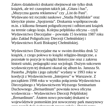
Zakres działalności drukarni obejmował nie tylko druk
książek, ale też czasopism takich jak „Gitara i bas”,
„Muzyczna gazeta reklamowa” czy „List do Pani”.
Wydawano też roczniki naukowe „Studia Pelplińskie” oraz
kleryckie pismo „Spojrzenia”. Drukarnia współpracowała
m.in. z kilkoma firmami poligraficznymi i odbiorcami książek
na terenie całego kraju. Kolejna pelplińska oficyna – czyli
Wydawnictwo Diecezjalne – powstała 15 kwietnia 1987 roku
jako Zakład Poligraficzny Diecezji Chełmińskiej i
Wydawnictwo Kurii Biskupiej Chełmińskiej.
Wydawnictwo Diecezjalne ma w swoim dorobku druk 52
książek, z czego połowa to książki religijno-liturgiczne, a
pozostałe to pozycje to książki historyczne oraz z zakresu
historii sztuki, pedagogiki oraz socjologii. Dużym sukcesem
wydawniczym tej drukarni okazał się album ks. Janusza St.
Pasierba „Pelplin i jego zabytki” wydany w 1993 roku w
koedycji z Wydawnictwem „Interpress” w Warszawie. Z
początkiem 1998 roku w wyniku połączenia Wydawnictwa
Diecezjalnego z Wydawnictwem Wyższego Seminarium
Duchownego „Bernardinum” powstała nowa oficyna
wydawnicza – Wydawnictwo Diecezji Pelplińskiej
„Bernardinum”. Atutem nowo powstałej drukarni w
województwie pomorskim jest nowoczesny park maszynowy