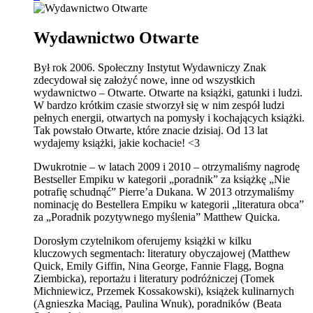
Wydawnictwo Otwarte
Był rok 2006. Społeczny Instytut Wydawniczy Znak
zdecydował się założyć nowe, inne od wszystkich
wydawnictwo – Otwarte. Otwarte na książki, gatunki i ludzi.
W bardzo krótkim czasie stworzył się w nim zespół ludzi
pełnych energii, otwartych na pomysły i kochających książki.
Tak powstało Otwarte, które znacie dzisiaj. Od 13 lat
wydajemy książki, jakie kochacie! <3
Dwukrotnie – w latach 2009 i 2010 – otrzymaliśmy nagrodę
Bestseller Empiku w kategorii „poradnik” za książkę „Nie
potrafię schudnąć” Pierre’a Dukana. W 2013 otrzymaliśmy
nominację do Bestellera Empiku w kategorii „literatura obca”
za „Poradnik pozytywnego myślenia” Matthew Quicka.
Dorosłym czytelnikom oferujemy książki w kilku
kluczowych segmentach: literatury obyczajowej (Matthew
Quick, Emily Giffin, Nina George, Fannie Flagg, Bogna
Ziembicka), reportażu i literatury podróżniczej (Tomek
Michniewicz, Przemek Kossakowski), książek kulinarnych
(Agnieszka Maciąg, Paulina Wnuk), poradników (Beata