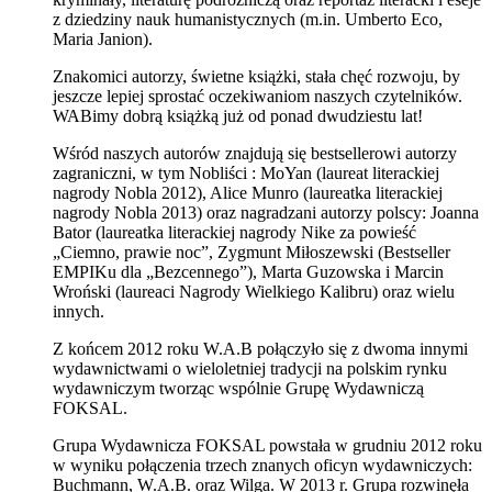
z dziedziny nauk humanistycznych (m.in. Umberto Eco,
Maria Janion).
Znakomici autorzy, świetne książki, stała chęć rozwoju, by
jeszcze lepiej sprostać oczekiwaniom naszych czytelników.
WABimy dobrą książką już od ponad dwudziestu lat!
Wśród naszych autorów znajdują się bestsellerowi autorzy
zagraniczni, w tym Nobliści : MoYan (laureat literackiej
nagrody Nobla 2012), Alice Munro (laureatka literackiej
nagrody Nobla 2013) oraz nagradzani autorzy polscy: Joanna
Bator (laureatka literackiej nagrody Nike za powieść
„Ciemno, prawie noc”, Zygmunt Miłoszewski (Bestseller
EMPIKu dla „Bezcennego”), Marta Guzowska i Marcin
Wroński (laureaci Nagrody Wielkiego Kalibru) oraz wielu
innych.
Z końcem 2012 roku W.A.B połączyło się z dwoma innymi
wydawnictwami o wieloletniej tradycji na polskim rynku
wydawniczym tworząc wspólnie Grupę Wydawniczą
FOKSAL.
Grupa Wydawnicza FOKSAL powstała w grudniu 2012 roku
w wyniku połączenia trzech znanych oficyn wydawniczych:
Buchmann, W.A.B. oraz Wilga. W 2013 r. Grupa rozwinęła