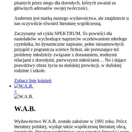
pisanych przez niego dla dorosłych, których uważał za
głównych adresatów swojej twórczości.
Andersen jest marką naszego wydawnictwa, ale znajdziecie u
nas oczywiście również literaturę współczesną.
Zaczynamy od cyklu SPEKTRUM. To powieści dla
nastolatków wychodzące naprzeciw oczekiwaniom młodego
czytelnika, bo dynamicznie napisane, pełne niesamowitych
przygód z pogranicza science fiction, ale poruszające też
problemy młodzieży związane z dorastaniem, trudnymi
relacjami z dorosłymi, pierwszymi miłościami… No i dające
prawdziwy obraz życia na duńskiej prowincji, w duńskiej
rodzinie i szkole.
Zobacz listę książek
×
W.A.B.
Wydawnictwo W.A.B. zostało założone w 1991 roku. Prócz
literatury polskiej, wydaje także współczesną literaturę obcą,
kryminały, literaturę podróżniczą oraz reportaż literacki i eseje