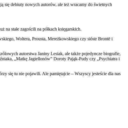
ają się debiuty nowych autorów, ale też wracamy do świetnych
ż na stałe zagościli na półkach księgarskich.
skiego, Woltera, Prousta, Mereżkowskiego czy sióstr Brontë i
królowych autorstwa Janiny Lesiak, ale także pojedyncze biografie,
źniaka, „Matkę Jagiellonów” Doroty Pająk-Pudy czy „Psychiatra i
y się tu nie pojawili. Ale pamiętajcie – Wszyscy jesteście dla nas