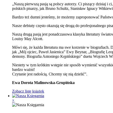
„Naszą pierwszą pasją są polscy autorzy. Ci piszący dzisiaj 
polskich pisarzy, jak Bruno Schultz, Stanisław Ignacy Witki
Bardzo też dumni jesteśmy, że możemy zaproponować Państwu 
Nasze debiuty często okazują się drogą do profesjonalnego pis
Naszą drugą pasją jest ponadczasowa klasyka literatury świat
Louisy May Alcott.
Mówi się, że każda literatura ma swe korzenie w biografiach. 
jak „Mój ojciec, Paweł Jasienica” Ewy Beynar, „Biografię Le
demony. Biografia Antoniego Kępińskiego” duetu Wojciech Wi
Niestety w tym krótkim wstępie nie sposób wymienić wszystkich
bardzo ważni!
Czytanie jest radością. Chcemy się nią dzielić”.
Ewa Dorota Malinowska-Grupińska
Zobacz listę książek
×