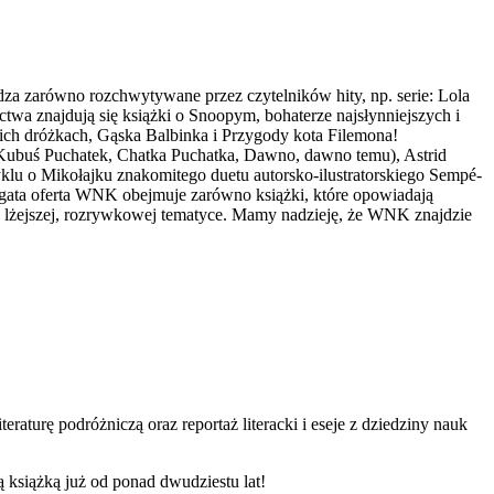
dza zarówno rozchwytywane przez czytelników hity, np. serie: Lola
wa znajdują się książki o Snoopym, bohaterze najsłynniejszych i
kich dróżkach, Gąska Balbinka i Przygody kota Filemona!
ubuś Puchatek, Chatka Puchatka, Dawno, dawno temu), Astrid
lu o Mikołajku znakomitego duetu autorsko-ilustratorskiego Sempé-
gata oferta WNK obejmuje zarówno książki, które opowiadają
 o lżejszej, rozrywkowej tematyce. Mamy nadzieję, że WNK znajdzie
raturę podróżniczą oraz reportaż literacki i eseje z dziedziny nauk
 książką już od ponad dwudziestu lat!