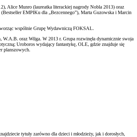
2), Alice Munro (laureatka literackiej nagrody Nobla 2013) oraz
ki (Bestseller EMPIKu dla „Bezcennego”), Marta Guzowska i Marcin
ym tworząc wspólnie Grupę Wydawniczą FOKSAL.
W.A.B. oraz Wilga. W 2013 r. Grupa rozwinęła dynamicznie swoja
rotyczną; Uroboros wydający fantastykę, OLE, gdzie znajduje się
ier planszowych.
jdziecie tytuły zarówno dla dzieci i młodzieży, jak i dorosłych,