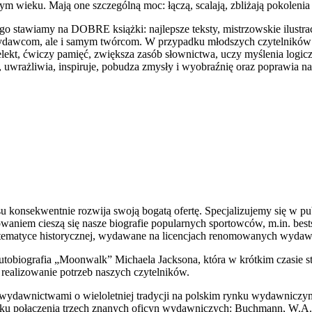
ym wieku. Mają one szczególną moc: łączą, scalają, zbliżają pokolenia
ego stawiamy na DOBRE książki: najlepsze teksty, mistrzowskie ilustr
ydawcom, ale i samym twórcom. W przypadku młodszych czytelników 
elekt, ćwiczy pamięć, zwiększa zasób słownictwa, uczy myślenia logicz
, uwrażliwia, inspiruje, pobudza zmysły i wyobraźnię oraz poprawia na
onsekwentnie rozwija swoją bogatą ofertę. Specjalizujemy się w pub
owaniem cieszą się nasze biografie popularnych sportowców, m.in. bes
o tematyce historycznej, wydawane na licencjach renomowanych wydaw
tobiografia „Moonwalk” Michaela Jacksona, która w krótkim czasie sta
realizowanie potrzeb naszych czytelników.
 wydawnictwami o wieloletniej tradycji na polskim rynku wydawni
 połączenia trzech znanych oficyn wydawniczych: Buchmann, W.A.B