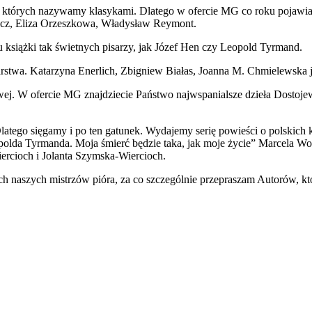
i ci, których nazywamy klasykami. Dlatego w ofercie MG co roku pojawi
ewicz, Eliza Orzeszkowa, Władysław Reymont.
książki tak świetnych pisarzy, jak Józef Hen czy Leopold Tyrmand.
arstwa. Katarzyna Enerlich, Zbigniew Białas, Joanna M. Chmielewska ju
owej. W ofercie MG znajdziecie Państwo najwspanialsze dzieła Dostojew
Dlatego sięgamy i po ten gatunek. Wydajemy serię powieści o polskich 
opolda Tyrmanda. Moja śmierć będzie taka, jak moje życie” Marcela Wo
ercioch i Jolanta Szymska-Wiercioch.
 naszych mistrzów pióra, za co szczególnie przepraszam Autorów, którz