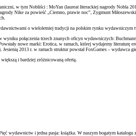
aniczni, w tym Nobliści : MoYan (laureat literackiej nagrody Nobla 201
iej nagrody Nike za powieść „Ciemno, prawie noc”, Zygmunt Miłoszews
ch.
dawnictwami o wieloletniej tradycji na polskim rynku wydawnicz
yniku połączenia trzech znanych oficyn wydawniczych: Buchmann, 
Powstały nowe marki: Erotica, w ramach, której wydajemy literaturę e
znej. Jesienią 2013 r. w ramach struktur powstał FoxGames – wydawca g
 większą i bardziej zróżnicowaną ofertą.
 Pięć wydawnictw i jedna pasja: książka. W naszym bogatym katalogu zna