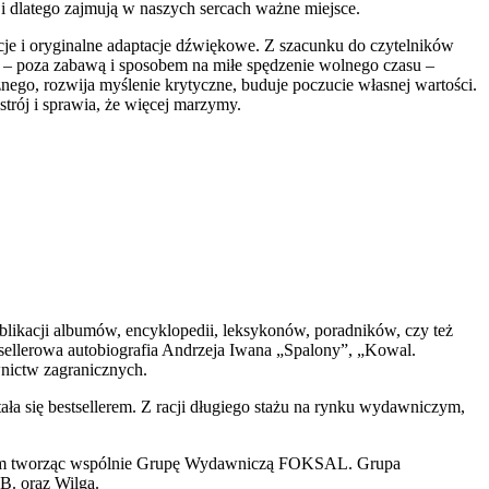
 i dlatego zajmują w naszych sercach ważne miejsce.
acje i oryginalne adaptacje dźwiękowe. Z szacunku do czytelników
– poza zabawą i sposobem na miłe spędzenie wolnego czasu –
nego, rozwija myślenie krytyczne, buduje poczucie własnej wartości.
strój i sprawia, że więcej marzymy.
likacji albumów, encyklopedii, leksykonów, poradników, czy też
tsellerowa autobiografia Andrzeja Iwana „Spalony”, „Kowal.
nictw zagranicznych.
ła się bestsellerem. Z racji długiego stażu na rynku wydawniczym,
czym tworząc wspólnie Grupę Wydawniczą FOKSAL. Grupa
. oraz Wilga.