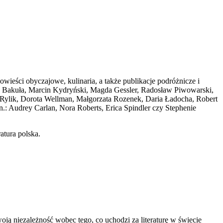
wieści obyczajowe, kulinaria, a także publikacje podróżnicze i
nna Bakuła, Marcin Kydryński, Magda Gessler, Radosław Piwowarski,
Rylik, Dorota Wellman, Małgorzata Rozenek, Daria Ładocha, Robert
n.: Audrey Carlan, Nora Roberts, Erica Spindler czy Stephenie
atura polska.
oją niezależność wobec tego, co uchodz
i za literaturę w świecie