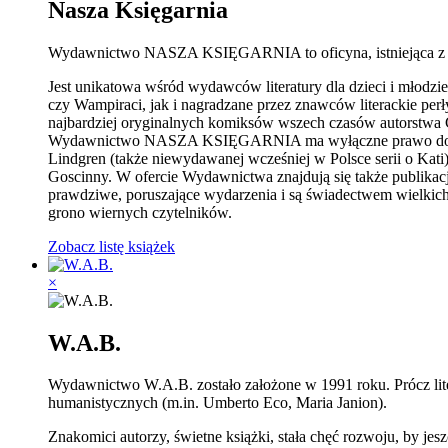
Nasza Księgarnia
Wydawnictwo NASZA KSIĘGARNIA to oficyna, istniejąca z 
Jest unikatowa wśród wydawców literatury dla dzieci i młodzi
czy Wampiraci, jak i nagradzane przez znawców literackie per
najbardziej oryginalnych komiksów wszech czasów autorstwa Ch
Wydawnictwo NASZA KSIĘGARNIA ma wyłączne prawo do publik
Lindgren (także niewydawanej wcześniej w Polsce serii o Kat
Goscinny. W ofercie Wydawnictwa znajdują się także publika
prawdziwe, poruszające wydarzenia i są świadectwem wielkich 
grono wiernych czytelników.
Zobacz listę książek
×
W.A.B.
Wydawnictwo W.A.B. zostało założone w 1991 roku. Prócz literat
humanistycznych (m.in. Umberto Eco, Maria Janion).
Znakomici autorzy, świetne książki, stała chęć rozwoju, by j