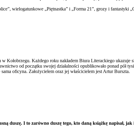
e”, wielogatunkowe „Piętnastka” i „Forma 21”, grozy i fantastyki „Ci
w Kołobrzegu. Każdego roku nakładem Biura Literackiego ukazuje się 
ctwo od początku swojej działalności opublikowało ponad pół tysiąca
 sama oficyna. Założycielem oraz jej właścicielem jest Artur Burszta.
ną duszę. I to zarówno duszę tego, kto daną książkę napisał, jak i 