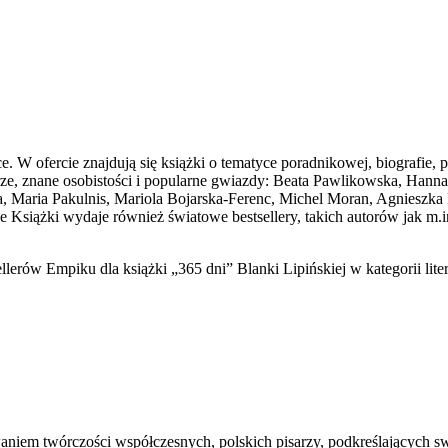
 W ofercie znajdują się książki o tematyce poradnikowej, biografie, po
sarze, znane osobistości i popularne gwiazdy: Beata Pawlikowska, Ha
 Maria Pakulnis, Mariola Bojarska-Ferenc, Michel Moran, Agnieszka 
e Książki wydaje również światowe bestsellery, takich autorów jak m.i
erów Empiku dla książki „365 dni” Blanki Lipińskiej w kategorii liter
em twórczości współczesnych, polskich pisarzy, podkreślających sw