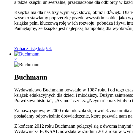
a także książki uniwersalne, przeznaczone dla odbiorcy w każd
Książka ma dla nas trzy wymiary: słowo, obraz i dźwięk. Dlat
wysoko stawiamy poprzeczkę przede wszystkim sobie, jako w
książka pełni kluczową rolę w ich rozwoju: pobudza i żywi int
Pamiętajmy, że książka jest najlepszą trampoliną dla wyobraźni
Zobacz listę książek
×
Buchmann
Wydawnictwo Buchmann powstało w 1987 roku i od tego czasu k
książek edukacyjnych dla dzieci i młodzieży. Dużym zainteres
Prawdziwa historia”, „Szamo” czy też „Neymar” oraz tytuły 
Za naszą sprawą w 2009 roku ukazała się również znakomita au
posiadamy odpowiednie doświadczenie, które pozwala nam na 
Z końcem 2012 roku Buchmann połączył się z dwoma innymi
Wydawnicza FOKSAL powstała w grudniu 2012 roku w wyniku