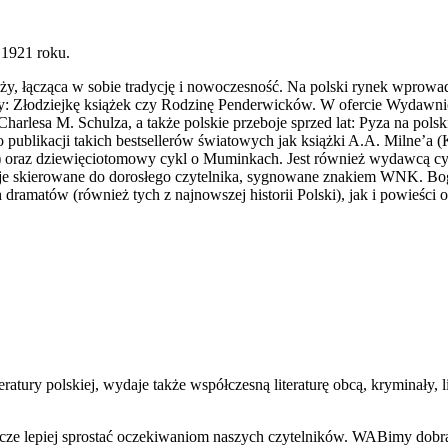
1921 roku.
eży, łącząca w sobie tradycję i nowoczesność. Na polski rynek wprowa
ły: Złodziejkę książek czy Rodzinę Penderwicków. W ofercie Wydawnict
arlesa M. Schulza, a także polskie przeboje sprzed lat: Pyza na pols
acji takich bestsellerów światowych jak książki A.A. Milne’a (K
i) oraz dziewięciotomowy cykl o Muminkach. Jest również wydawcą cyk
cje skierowane do dorosłego czytelnika, sygnowane znakiem WNK. Bo
dramatów (również tych z najnowszej historii Polski), jak i powieści
ury polskiej, wydaje także współczesną literaturę obcą, kryminały, lite
eszcze lepiej sprostać oczekiwaniom naszych czytelników. WABimy dobrą