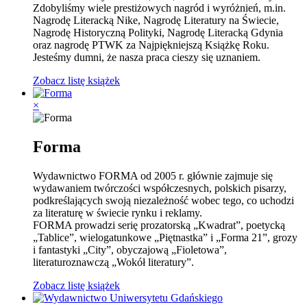
Zdobyliśmy wiele prestiżowych nagród i wyróżnień, m.in.
Nagrodę Literacką Nike, Nagrodę Literatury na Świecie,
Nagrodę Historyczną Polityki, Nagrodę Literacką Gdynia
oraz nagrodę PTWK za Najpiękniejszą Książkę Roku.
Jesteśmy dumni, że nasza praca cieszy się uznaniem.
Zobacz listę książek
×
Forma
Wydawnictwo FORMA od 2005 r. głównie zajmuje się
wydawaniem twórczości współczesnych, polskich pisarzy,
podkreślających swoją niezależność wobec tego, co uchodz
i
za literaturę w świecie rynku i reklamy.
FORMA prowadzi serię prozatorską „Kwadrat”, poetycką
„Tablice”, wielogatunkowe „Piętnastka” i „Forma 21”, grozy
i fantastyki „City”, obyczajową „Fioletowa”,
literaturoznawczą „Wokół literatury”.
Zobacz listę książek