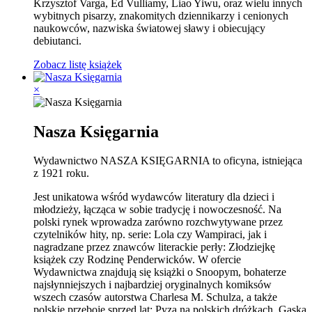
Krzysztof Varga, Ed Vulliamy, Liao Yiwu, oraz wielu innych
wybitnych pisarzy, znakomitych dziennikarzy i cenionych
naukowców, nazwiska światowej sławy i obiecujący
debiutanci.
Zobacz listę książek
×
Nasza Księgarnia
Wydawnictwo NASZA KSIĘGARNIA to oficyna, istniejąca
z 1921 roku.
Jest unikatowa wśród wydawców literatury dla dzieci i
młodzieży, łącząca w sobie tradycję i nowoczesność. Na
polski rynek wprowadza zarówno rozchwytywane przez
czytelników hity, np. serie: Lola czy Wampiraci, jak i
nagradzane przez znawców literackie perły: Złodziejkę
książek czy Rodzinę Penderwicków. W ofercie
Wydawnictwa znajdują się książki o Snoopym, bohaterze
najsłynniejszych i najbardziej oryginalnych komiksów
wszech czasów autorstwa Charlesa M. Schulza, a także
polskie przeboje sprzed lat: Pyza na polskich dróżkach, Gąska