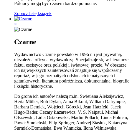
Północy mogą być czasem bardzo pomocne.
Zobacz listę książek
×
Czarne
Wydawnictwo Czarne powstało w 1996 r. i jest prywatną,
niezależną oficyną wydawniczą. Specjalizuje się w literaturze
faktu, eseistyce oraz polskiej i światowej prozie. W obszarze
ich największych zainteresowań znajduje się współczesny
reportaż, w jego rozmaitych odsłonach tematycznych i
gatunkowych, literatura podróżnicza, dokumentalna, biografie
i książki historyczne.
Do grona ich autorów należą m.in. Swietłana Aleksijewicz,
Herta Müller, Bob Dylan, Anna Bikont, William Dalrymple,
Barbara Demick, Wojciech Górecki, Jean Hatzfeld, Jacek
Hugo-Bader, Cezary Łazarewicz, V. S. Naipaul, Michał
Olszewski, Lidia Ostałowska, Martin Pollack, Linda Polman,
Paweł Smoleński, Filip Springer, Andrzej Stasiuk, Katarzyna
Surmiak-Domańska, Ewa Winnicka, Ilona Wiśniewska,