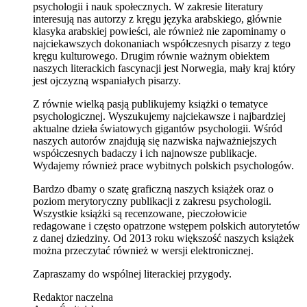
psychologii i nauk społecznych. W zakresie literatury
interesują nas autorzy z kręgu języka arabskiego, głównie
klasyka arabskiej powieści, ale również nie zapominamy o
najciekawszych dokonaniach współczesnych pisarzy z tego
kręgu kulturowego. Drugim równie ważnym obiektem
naszych literackich fascynacji jest Norwegia, mały kraj który
jest ojczyzną wspaniałych pisarzy.
Z równie wielką pasją publikujemy książki o tematyce
psychologicznej. Wyszukujemy najciekawsze i najbardziej
aktualne dzieła światowych gigantów psychologii. Wśród
naszych autorów znajdują się nazwiska najważniejszych
współczesnych badaczy i ich najnowsze publikacje.
Wydajemy również prace wybitnych polskich psychologów.
Bardzo dbamy o szatę graficzną naszych książek oraz o
poziom merytoryczny publikacji z zakresu psychologii.
Wszystkie książki są recenzowane, pieczołowicie
redagowane i często opatrzone wstępem polskich autorytetów
z danej dziedziny. Od 2013 roku większość naszych książek
można przeczytać również w wersji elektronicznej.
Zapraszamy do wspólnej literackiej przygody.
Redaktor naczelna