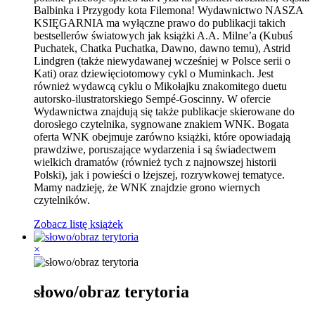
Balbinka i Przygody kota Filemona! Wydawnictwo NASZA
KSIĘGARNIA ma wyłączne prawo do publikacji takich
bestsellerów światowych jak książki A.A. Milne’a (Kubuś
Puchatek, Chatka Puchatka, Dawno, dawno temu), Astrid
Lindgren (także niewydawanej wcześniej w Polsce serii o
Kati) oraz dziewięciotomowy cykl o Muminkach. Jest
również wydawcą cyklu o Mikołajku znakomitego duetu
autorsko-ilustratorskiego Sempé-Goscinny. W ofercie
Wydawnictwa znajdują się także publikacje skierowane do
dorosłego czytelnika, sygnowane znakiem WNK. Bogata
oferta WNK obejmuje zarówno książki, które opowiadają
prawdziwe, poruszające wydarzenia i są świadectwem
wielkich dramatów (również tych z najnowszej historii
Polski), jak i powieści o lżejszej, rozrywkowej tematyce.
Mamy nadzieję, że WNK znajdzie grono wiernych
czytelników.
Zobacz listę książek
×
słowo/obraz terytoria