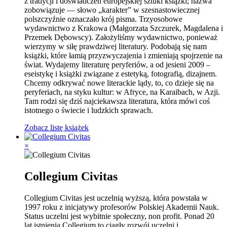
z tradycji i doświadczeń europejskiej sztuki książki; nazwa
zobowiązuje — słowo „karakter” w szesnastowiecznej
polszczyźnie oznaczało krój pisma. Trzyosobowe
wydawnictwo z Krakowa (Małgorzata Szczurek, Magdalena i
Przemek Dębowscy). Założyliśmy wydawnictwo, ponieważ
wierzymy w siłę prawdziwej literatury. Podobają się nam
książki, które łamią przyzwyczajenia i zmieniają spojrzenie na
świat. Wydajemy literaturę peryferiów, a od jesieni 2009 –
eseistykę i książki związane z estetyką, fotografią, dizajnem.
Chcemy odkrywać nowe literackie lądy, to, co dzieje się na
peryferiach, na styku kultur: w Afryce, na Karaibach, w Azji.
Tam rodzi się dziś najciekawsza literatura, która mówi coś
istotnego o świecie i ludzkich sprawach.
Zobacz listę książek
×
Collegium Civitas
Collegium Civitas jest uczelnią wyższą, która powstała w
1997 roku z inicjatywy profesorów Polskiej Akademii Nauk.
Status uczelni jest wybitnie społeczny, non p
rofit. Ponad 20
lat istnienia Collegium to ciągły rozwój uczelni i