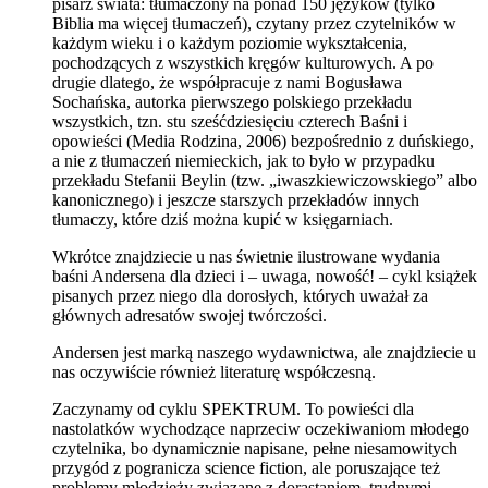
pisarz świata: tłumaczony na ponad 150 języków (tylko
Biblia ma więcej tłumaczeń), czytany przez czytelników w
każdym wieku i o każdym poziomie wykształcenia,
pochodzących z wszystkich kręgów kulturowych. A po
drugie dlatego, że współpracuje z nami Bogusława
Sochańska, autorka pierwszego polskiego przekładu
wszystkich, tzn. stu sześćdziesięciu czterech Baśni i
opowieści (Media Rodzina, 2006) bezpośrednio z duńskiego,
a nie z tłumaczeń niemieckich, jak to było w przypadku
przekładu Stefanii Beylin (tzw. „iwaszkiewiczowskiego” albo
kanonicznego) i jeszcze starszych przekładów innych
tłumaczy, które dziś można kupić w księgarniach.
Wkrótce znajdziecie u nas świetnie ilustrowane wydania
baśni Andersena dla dzieci i – uwaga, nowość! – cykl książek
pisanych przez niego dla dorosłych, których uważał za
głównych adresatów swojej twórczości.
Andersen jest marką naszego wydawnictwa, ale znajdziecie u
nas oczywiście również literaturę współczesną.
Zaczynamy od cyklu SPEKTRUM. To powieści dla
nastolatków wychodzące naprzeciw oczekiwaniom młodego
czytelnika, bo dynamicznie napisane, pełne niesamowitych
przygód z pogranicza science fiction, ale poruszające też
problemy młodzieży związane z dorastaniem, trudnymi