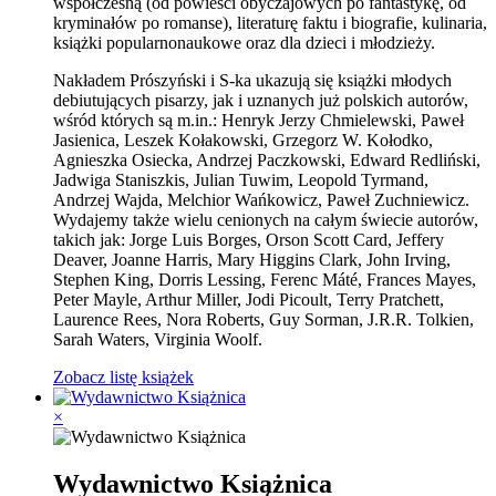
współczesną (od powieści obyczajowych po fantastykę, od
kryminałów po romanse), literaturę faktu i biografie, kulinaria,
książki popularnonaukowe oraz dla dzieci i młodzieży.
Nakładem Prószyński i S-ka ukazują się książki młodych
debiutujących pisarzy, jak i uznanych już polskich autorów,
wśród których są m.in.: Henryk Jerzy Chmielewski, Paweł
Jasienica, Leszek Kołakowski, Grzegorz W. Kołodko,
Agnieszka Osiecka, Andrzej Paczkowski, Edward Redliński,
Jadwiga Staniszkis, Julian Tuwim, Leopold Tyrmand,
Andrzej Wajda, Melchior Wańkowicz, Paweł Zuchniewicz.
Wydajemy także wielu cenionych na całym świecie autorów,
takich jak: Jorge Luis Borges, Orson Scott Card, Jeffery
Deaver, Joanne Harris, Mary Higgins Clark, John Irving,
Stephen King, Dorris Lessing, Ferenc Máté, Frances Mayes,
Peter Mayle, Arthur Miller, Jodi Picoult, Terry Pratchett,
Laurence Rees, Nora Roberts, Guy Sorman, J.R.R. Tolkien,
Sarah Waters, Virginia Woolf.
Zobacz listę książek
×
Wydawnictwo Książnica