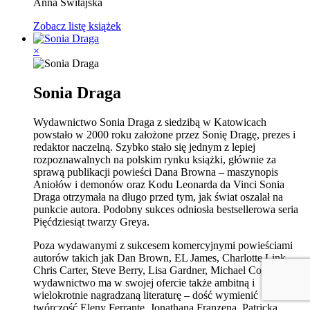
Anna Świtajska
Zobacz listę książek
×
Sonia Draga
Wydawnictwo Sonia Draga z siedzibą w Katowicach
powstało w 2000 roku założone przez Sonię Dragę, prezes i
redaktor naczelną. Szybko stało się jednym z lepiej
rozpoznawalnych na polskim rynku książki, głównie za
sprawą publikacji powieści Dana Browna – maszynopis
Aniołów i demonów oraz Kodu Leonarda da Vinci Sonia
Draga otrzymała na długo przed tym, jak świat oszalał na
punkcie autora. Podobny sukces odniosła bestsellerowa seria
Pięćdziesiąt twarzy Greya.
Poza wydawanymi z sukcesem komercyjnymi powieściami
autorów takich jak Dan Brown, EL James, Charlotte Link,
Chris Carter, Steve Berry, Lisa Gardner, Michael Connelly
wydawnictwo ma w swojej ofercie także ambitną i
wielokrotnie nagradzaną literaturę – dość wymienić
twórczość Eleny Ferrante, Jonathana Franzena, Patricka