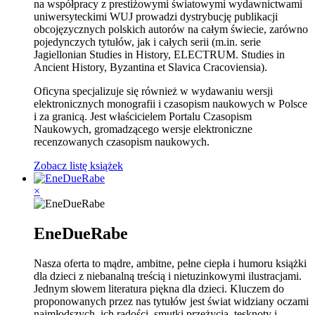
na współpracy z prestiżowymi światowymi wydawnictwami
uniwersyteckimi WUJ prowadzi dystrybucję publikacji
obcojęzycznych polskich autorów na całym świecie, zarówno
pojedynczych tytułów, jak i całych serii (m.in. serie
Jagiellonian Studies in History, ELECTRUM. Studies in
Ancient History, Byzantina et Slavica Cracoviensia).
Oficyna specjalizuje się również w wydawaniu wersji
elektronicznych monografii i czasopism naukowych w Polsce
i za granicą. Jest właścicielem Portalu Czasopism
Naukowych, gromadzącego wersje elektroniczne
recenzowanych czasopism naukowych.
Zobacz listę książek
×
EneDueRabe
Nasza oferta to mądre, ambitne, pełne ciepła i humoru książki
dla dzieci z niebanalną treścią i nietuzinkowymi ilustracjami.
Jednym słowem literatura piękna dla dzieci. Kluczem do
proponowanych przez nas tytułów jest świat widziany oczami
najmłodszych, ich radości, smutki przeżycia, tęsknoty i