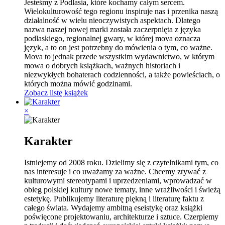
Jesteśmy z Podlasia, które kochamy całym sercem.
Wielokulturowość tego regionu inspiruje nas i przenika naszą
działalność w wielu nieoczywistych aspektach. Dlatego
nazwa naszej nowej marki została zaczerpnięta z języka
podlaskiego, regionalnej gwary, w której
mova
oznacza
język
, a to on jest potrzebny do mówienia o tym, co ważne.
Mova to jednak przede wszystkim wydawnictwo, w którym
mowa o dobrych książkach, ważnych historiach i
niezwykłych bohaterach codzienności, a także powieściach, o
których można mówić godzinami.
Zobacz listę książek
×
Karakter
Istniejemy od 2008 roku. Dzielimy się z czytelnikami tym, co
nas interesuje i co uważamy za ważne. Chcemy zrywać z
kulturowymi stereotypami i uprzedzeniami, wprowadzać w
obieg polskiej kultury nowe tematy, inne wrażliwości i świeżą
estetykę. Publikujemy literaturę piękną i literaturę faktu z
całego świata. Wydajemy ambitną eseistykę oraz książki
poświęcone projektowaniu, architekturze i sztuce. Czerpiemy