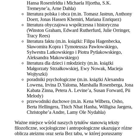
Hansa Rosenfeldta i Michaela Hjortha, S.K.
Tremeyne’a, Arne Dahla)
literatura polska i obca (m.in. Tomasz Jastrun, Anthony
Doerr, Jonas Hassen Khemiri, Mariana Enriquez)
literatura obyczajowa współczesna i historyczna
(Winston Graham, Edward Rutherfurd, Julie Orringer,
Tracy Rees)
literatura faktu (m.in. książki: Filipa Hagenbecka,
Sławomira Kopra i Tymoteusza Pawłowskiego,
Sylwestra Latkowskiego i Piotra Pytlakowskiego,
Aleksandra Makowskiego)
literatura dla dzieci i młodzieży (m.in. książki
Małgorzaty Strzałkowskiej, Ewy Nowak, Macieja
Wojtyszki)
poradniki psychologiczne (m.in. książki Alexandra
Lowena, Irvina D.Yaloma, Marshalla Rosenberga, Jona
Kabata Zinna, Petera A. Levine’a, Susan Forward, Pii
Melody)
przewodniki duchowe (m.in. Kena Wilbera, Osho,
Berta Hellingera, Thich Nhat Hanha, Willigisa Jaegera,
Christophe’a Andre, Lamy Ole Nydahla)
Ważne miejsce wśród naszych tytułów stanowią teksty
filozoficzne, socjologiczne i antropologiczne ukazujące różne
oblicza ateizmu oraz seria Bez tabu, w której poruszamy