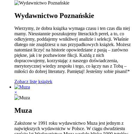
Wydawnictwo Poznańskie
Wierzymy, że dobra książka wymaga czasu i ten czas dla niej
mamy. Nieustannie poszukujemy literackich pereł, a to, co
odkryjemy, poddajemy wnikliwej analizie i selekcji. Właśnie
dlatego nie znajdziesz u nas przypadkowych książek. Możesz
natomiast liczyć na historie opowiedziane z pasją – zarówno
piękne, jak i te pozbawione fikcji. Każdą z nich
dopracowujemy, korzystając z naszego doświadczenia,
merytorycznej wiedzy zespołu i tego, co łączy nas z Tobą –
miłości do dobrej literatury. Pamiętaj! Jesteśmy sobie pisani!*
Zobacz listę książek
×
Muza
Założone w 1991 roku wydawnictwo Muza jest jednym z
największych wydawnictw w Polsce. W ciągu dwudziestu
sześciu lat Wydawnictwo Muza wydało blisko 5000 tytułów,