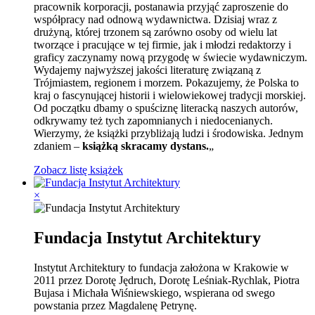
pracownik korporacji, postanawia przyjąć zaproszenie do
współpracy nad odnową wydawnictwa. Dzisiaj wraz z
drużyną, której trzonem są zarówno osoby od wielu lat
tworzące i pracujące w tej firmie, jak i młodzi redaktorzy i
graficy zaczynamy nową przygodę w świecie wydawniczym.
Wydajemy najwyższej jakości literaturę związaną z
Trójmiastem, regionem i morzem. Pokazujemy, że Polska to
kraj o fascynującej historii i wielowiekowej tradycji morskiej.
Od początku dbamy o spuściznę literacką naszych autorów,
odkrywamy też tych zapomnianych i niedocenianych.
Wierzymy, że książki przybliżają ludzi i środowiska. Jednym
zdaniem –
książką skracamy dystans.
„
Zobacz listę książek
×
Fundacja Instytut Architektury
Instytut Architektury to fundacja założona w Krakowie w
2011 przez Dorotę Jędruch, Dorotę Leśniak-Rychlak, Piotra
Bujasa i Michała Wiśniewskiego, wspierana od swego
powstania przez Magdalenę Petrynę.