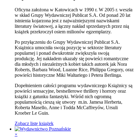
Oficyna założona w Katowicach w 1990 r. W 2005 r. weszła
w skład Grupy Wydawniczej Publicat S.A. Od ponad 20 lat
istnienia kojarzona jest z najważniejszymi nazwiskami
literatury światowej, a łączny nakład sprzedanych przez nią
książek przekroczył osiem milionów egzemplarzy.
Po przyłączeniu do Grupy Wydawniczej Publicat S.A.
Książnica umocniła swoją pozycję w sektorze literatury
popularnej i ponad dwukrotnie zwiększyła swoją
produkcję. Jej nakładem ukazały się powieści romantyczne
dla młodych i niezależnych kobiet takich autorek jak Nora
Roberts, Barbara Wood, Luanne Rice, Philippa Gregory, oraz
powieści historyczne Miki Waltariego i Petera Berlinga.
Dopełnieniem całości programu wydawniczego Książnicy są
powieści sensacyjne, bestsellerowe thrillery i horrory oraz
książki z gatunku fantastyki. Wśród nich ogromną
popularnością cieszą się utwory m.in. Jamesa Herberta,
Roberta Masello, Anne i Todda McCaffreyów, Ursuli
Kroeber Le Guin.
Zobacz listę książek
×