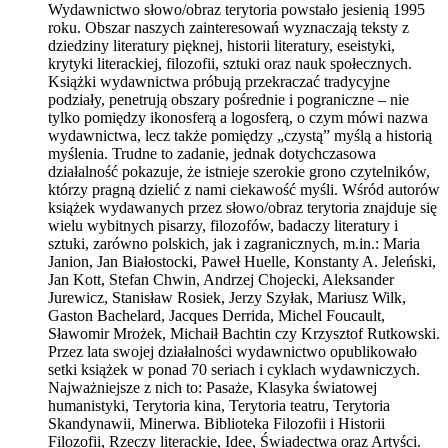
Wydawnictwo słowo/obraz terytoria powstało jesienią 1995
roku. Obszar naszych zainteresowań wyznaczają teksty z
dziedziny literatury pięknej, historii literatury, eseistyki,
krytyki literackiej, filozofii, sztuki oraz nauk społecznych.
Książki wydawnictwa próbują przekraczać tradycyjne
podziały, penetrują obszary pośrednie i pograniczne – nie
tylko pomiędzy ikonosferą a logosferą, o czym mówi nazwa
wydawnictwa, lecz także pomiędzy „czystą” myślą a historią
myślenia. Trudne to zadanie, jednak dotychczasowa
działalność pokazuje, że istnieje szerokie grono czytelników,
którzy pragną dzielić z nami ciekawość myśli. Wśród autorów
książek wydawanych przez słowo/obraz terytoria znajduje się
wielu wybitnych pisarzy, filozofów, badaczy literatury i
sztuki, zarówno polskich, jak i zagranicznych, m.in.: Maria
Janion, Jan Białostocki, Paweł Huelle, Konstanty A. Jeleński,
Jan Kott, Stefan Chwin, Andrzej Chojecki, Aleksander
Jurewicz, Stanisław Rosiek, Jerzy Szyłak, Mariusz Wilk,
Gaston Bachelard, Jacques Derrida, Michel Foucault,
Sławomir Mrożek, Michaił Bachtin czy Krzysztof Rutkowski.
Przez lata swojej działalności wydawnictwo opublikowało
setki książek w ponad 70 seriach i cyklach wydawniczych.
Najważniejsze z nich to: Pasaże, Klasyka światowej
humanistyki, Terytoria kina, Terytoria teatru, Terytoria
Skandynawii, Minerwa. Biblioteka Filozofii i Historii
Filozofii, Rzeczy literackie, Idee, Świadectwa oraz Artyści.