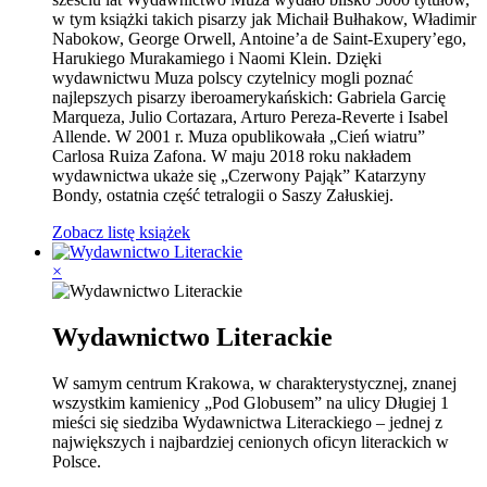
w tym książki takich pisarzy jak Michaił Bułhakow, Władimir
Nabokow, George Orwell, Antoine’a de Saint-Exupery’ego,
Harukiego Murakamiego i Naomi Klein. Dzięki
wydawnictwu Muza polscy czytelnicy mogli poznać
najlepszych pisarzy iberoamerykańskich: Gabriela Garcię
Marqueza, Julio Cortazara, Arturo Pereza-Reverte i Isabel
Allende. W 2001 r. Muza opublikowała „Cień wiatru”
Carlosa Ruiza Zafona. W maju 2018 roku nakładem
wydawnictwa ukaże się „Czerwony Pająk” Katarzyny
Bondy, ostatnia część tetralogii o Saszy Załuskiej.
Zobacz listę książek
×
Wydawnictwo Literackie
W samym centrum Krakowa, w charakterystycznej, znanej
wszystkim kamienicy „Pod Globusem” na ulicy Długiej 1
mieści się siedziba Wydawnictwa Literackiego – jednej z
największych i najbardziej cenionych oficyn literackich w
Polsce.