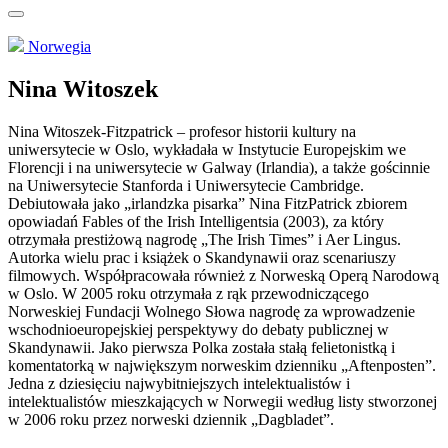
Norwegia
Nina Witoszek
Nina Witoszek-Fitzpatrick – profesor historii kultury na
uniwersytecie w Oslo, wykładała w Instytucie Europejskim we
Florencji i na uniwersytecie w Galway (Irlandia), a także gościnnie
na Uniwersytecie Stanforda i Uniwersytecie Cambridge.
Debiutowała jako „irlandzka pisarka” Nina FitzPatrick zbiorem
opowiadań Fables of the Irish Intelligentsia (2003), za który
otrzymała prestiżową nagrodę „The Irish Times” i Aer Lingus.
Autorka wielu prac i książek o Skandynawii oraz scenariuszy
filmowych. Współpracowała również z Norweską Operą Narodową
w Oslo. W 2005 roku otrzymała z rąk przewodniczącego
Norweskiej Fundacji Wolnego Słowa nagrodę za wprowadzenie
wschodnioeuropejskiej perspektywy do debaty publicznej w
Skandynawii. Jako pierwsza Polka została stałą felietonistką i
komentatorką w największym norweskim dzienniku „Aftenposten”.
Jedna z dziesięciu najwybitniejszych intelektualistów i
intelektualistów mieszkających w Norwegii według listy stworzonej
w 2006 roku przez norweski dziennik „Dagbladet”.