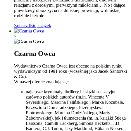
relacjami z dorosłymi, pierwszymi miłościami… No i dające
prawdziwy obraz życia na duńskiej prowincji, w duńskiej
rodzinie i szkole.
Zobacz listę książek
×
Czarna Owca
Wydawnictwo Czarna Owca jest obecne na polskim rynku
wydawniczym od 1991 roku (wcześniej jako Jacek Santorski
& Co).
W naszej ofercie znajdują się:
najlepsze kryminały, thrillery i książki sensacyjne
zarówno polskich autorów (m.in. Vincenta V.
Severskiego, Marcina Falińskiego i Marka Kozubala,
Krzysztofa Domaradzkiego, Przemysława
Piotrowskiego, Marcina Dudzińskiego, Marty
Zaborowskiej), jak i tłumaczenia (m. in. książki Stiega
Larssona, Camilli Läckberg, Simona Becketta, J.D.
Barkera, C.J. Tudor, Lizy Marklund, Häkana Nessera,