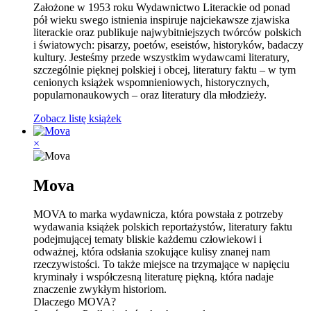
Założone w 1953 roku Wydawnictwo Literackie od ponad
pół wieku swego istnienia inspiruje najciekawsze zjawiska
literackie oraz publikuje najwybitniejszych twórców polskich
i światowych: pisarzy, poetów, eseistów, historyków, badaczy
kultury. Jesteśmy przede wszystkim wydawcami literatury,
szczególnie pięknej polskiej i obcej, literatury faktu – w tym
cenionych książek wspomnieniowych, historycznych,
popularnonaukowych – oraz literatury dla młodzieży.
Zobacz listę książek
×
Mova
MOVA to marka wydawnicza, która powstała z potrzeby
wydawania książek polskich reportażystów, literatury faktu
podejmującej tematy bliskie każdemu człowiekowi i
odważnej, która odsłania szokujące kulisy znanej nam
rzeczywistości. To także miejsce na trzymające w napięciu
kryminały i współczesną literaturę piękną, która nadaje
znaczenie zwykłym historiom.
Dlaczego MOVA?