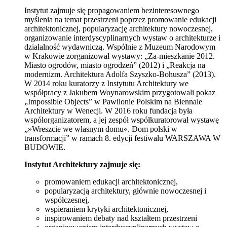
Instytut zajmuje się propagowaniem bezinteresownego
myślenia na temat przestrzeni poprzez promowanie edukacji
architektonicznej, popularyzację architektury nowoczesnej,
organizowanie interdyscyplinarnych wystaw o architekturze i
działalność wydawniczą. Wspólnie z Muzeum Narodowym
w Krakowie zorganizował wystawy: „Za-mieszkanie 2012.
Miasto ogrodów, miasto ogrodzeń” (2012) i „Reakcja na
modernizm. Architektura Adolfa Szyszko-Bohusza” (2013).
W 2014 roku kuratorzy z Instytutu Architektury we
współpracy z Jakubem Woynarowskim przygotowali pokaz
„Impossible Objects” w Pawilonie Polskim na Biennale
Architektury w Wenecji. W 2016 roku fundacja była
współorganizatorem, a jej zespół współkuratorował wystawę
„»Wreszcie we własnym domu«. Dom polski w
transformacji” w ramach 8. edycji festiwalu WARSZAWA W
BUDOWIE.
Instytut Architektury zajmuje się:
promowaniem edukacji architektonicznej,
popularyzacją architektury, głównie nowoczesnej i
współczesnej,
wspieraniem krytyki architektonicznej,
inspirowaniem debaty nad kształtem przestrzeni