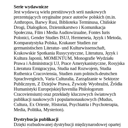
Serie wydawnicze
Jest wydawcą wielu prestiżowych serii naukowych
prezentujących oryginalne prace autorów polskich (m.in.
Anthropos, Barwy Rusi, Biblioteka Terminusa, Chińskie
Drogi, Dialogikon, Dziennikarstwo i Komunikacja
Społeczna, Film i Media Audiowizualne, Fontes Iuris
Polonici, Gender Studies ISUJ, Hermeneia, Język i Metoda,
Komparatystyka Polska, Krakauer Studien zur
germanistischen Literatur- und Kulturwissenschaft,
Krakowskie Spotkania Rusycystyczne, Literatura, Język i
Kultura Japonii, MOMENTUM, Monografie Wydziału
Prawa i Administracji UJ, Prace Amerykanistyczne, Rosyjska
Literatura Emigracyjna, Studia nad Rozwojem, Studia
Ruthenica Cracoviensia, Studien zum polnisch-deutschen
Sprachvergleich, Varia Culturalia, Zarządzanie w Sektorze
Publicznym, Z Dziejów Prawa, Żywioły Wyobraźni, Źródła
Humanistyki Europejskiej/Iuvenilia Philologorum
Cracoviensium) oraz przekłady kluczowych światowych
publikacji naukowych i popularnonaukowych (Mudus,
Cultura, Ex Oriente, Historiai, Psychiatria i Psychoterapia,
Media, Politika, Mysterion).
Dystrybucja publikacji
Dzięki rozbudowanej dystrybucji międzynarodowej opartej