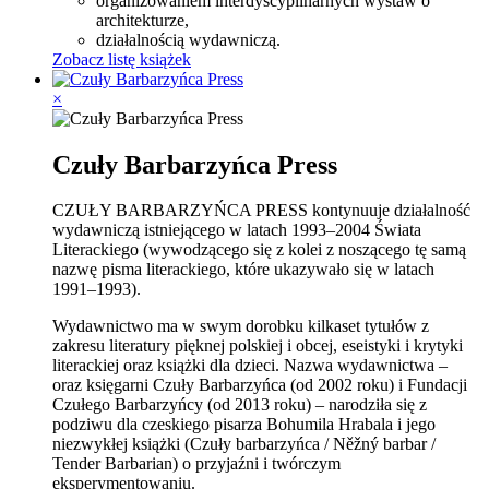
organizowaniem interdyscyplinarnych wystaw o
architekturze,
działalnością wydawniczą.
Zobacz listę książek
×
Czuły Barbarzyńca Press
CZUŁY BARBARZYŃCA PRESS kontynuuje działalność
wydawniczą istniejącego w latach 1993–2004 Świata
Literackiego (wywodzącego się z kolei z noszącego tę samą
nazwę pisma literackiego, które ukazywało się w latach
1991–1993).
Wydawnictwo ma w swym dorobku kilkaset tytułów z
zakresu literatury pięknej polskiej i obcej, eseistyki i krytyki
literackiej oraz książki dla dzieci. Nazwa wydawnictwa –
oraz księgarni Czuły Barbarzyńca (od 2002 roku) i Fundacji
Czułego Barbarzyńcy (od 2013 roku) – narodziła się z
podziwu dla czeskiego pisarza Bohumila Hrabala i jego
niezwykłej książki (Czuły barbarzyńca / Něžný barbar /
Tender Barbarian) o przyjaźni i twórczym
eksperymentowaniu.