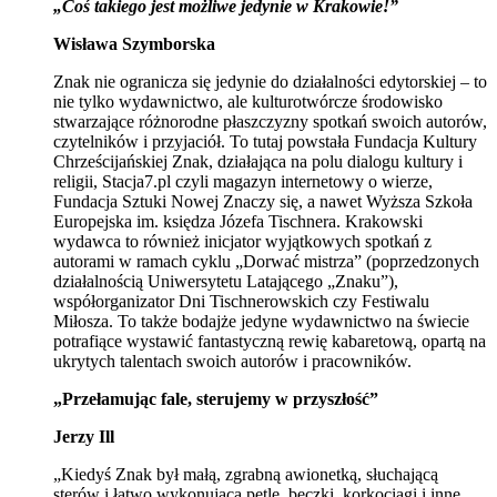
„Coś takiego jest możliwe jedynie w Krakowie!”
Wisława Szymborska
Znak nie ogranicza się jedynie do działalności edytorskiej – to
nie tylko wydawnictwo, ale kulturotwórcze środowisko
stwarzające różnorodne płaszczyzny spotkań swoich autorów,
czytelników i przyjaciół. To tutaj powstała Fundacja Kultury
Chrześcijańskiej Znak, działająca na polu dialogu kultury i
religii, Stacja7.pl czyli magazyn internetowy o wierze,
Fundacja Sztuki Nowej Znaczy się, a nawet Wyższa Szkoła
Europejska im. księdza Józefa Tischnera. Krakowski
wydawca to również inicjator wyjątkowych spotkań z
autorami w ramach cyklu „Dorwać mistrza” (poprzedzonych
działalnością Uniwersytetu Latającego „Znaku”),
współorganizator Dni Tischnerowskich czy Festiwalu
Miłosza. To także bodajże jedyne wydawnictwo na świecie
potrafiące wystawić fantastyczną rewię kabaretową, opartą na
ukrytych talentach swoich autorów i pracowników.
„Przełamując fale, sterujemy w przyszłość”
Jerzy Ill
„Kiedyś Znak był małą, zgrabną awionetką, słuchającą
sterów i łatwo wykonującą pętle, beczki, korkociągi i inne