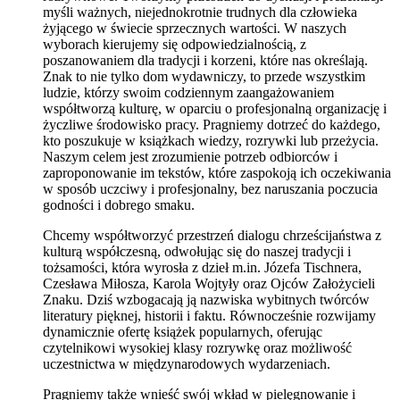
myśli ważnych, niejednokrotnie trudnych dla człowieka
żyjącego w świecie sprzecznych wartości. W naszych
wyborach kierujemy się odpowiedzialnością, z
poszanowaniem dla tradycji i korzeni, które nas określają.
Znak to nie tylko dom wydawniczy, to przede wszystkim
ludzie, którzy swoim codziennym zaangażowaniem
współtworzą kulturę, w oparciu o profesjonalną organizację i
życzliwe środowisko pracy. Pragniemy dotrzeć do każdego,
kto poszukuje w książkach wiedzy, rozrywki lub przeżycia.
Naszym celem jest zrozumienie potrzeb odbiorców i
zaproponowanie im tekstów, które zaspokoją ich oczekiwania
w sposób uczciwy i profesjonalny, bez naruszania poczucia
godności i dobrego smaku.
Chcemy współtworzyć przestrzeń dialogu chrześcijaństwa z
kulturą współczesną, odwołując się do naszej tradycji i
tożsamości, która wyrosła z dzieł m.in. Józefa Tischnera,
Czesława Miłosza, Karola Wojtyły oraz Ojców Założycieli
Znaku. Dziś wzbogacają ją nazwiska wybitnych twórców
literatury pięknej, historii i faktu. Równocześnie rozwijamy
dynamicznie ofertę książek popularnych, oferując
czytelnikowi wysokiej klasy rozrywkę oraz możliwość
uczestnictwa w międzynarodowych wydarzeniach.
Pragniemy także wnieść swój wkład w pielęgnowanie i