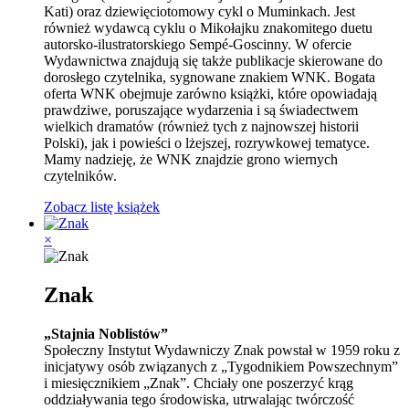
Kati) oraz dziewięciotomowy cykl o Muminkach. Jest
również wydawcą cyklu o Mikołajku znakomitego duetu
autorsko-ilustratorskiego Sempé-Goscinny. W ofercie
Wydawnictwa znajdują się także publikacje skierowane do
dorosłego czytelnika, sygnowane znakiem WNK. Bogata
oferta WNK obejmuje zarówno książki, które opowiadają
prawdziwe, poruszające wydarzenia i są świadectwem
wielkich dramatów (również tych z najnowszej historii
Polski), jak i powieści o lżejszej, rozrywkowej tematyce.
Mamy nadzieję, że WNK znajdzie grono wiernych
czytelników.
Zobacz listę książek
×
Znak
„Stajnia Noblistów”
Społeczny Instytut Wydawniczy Znak powstał w 1959 roku z
inicjatywy osób związanych z „Tygodnikiem Powszechnym”
i miesięcznikiem „Znak”. Chciały one poszerzyć krąg
oddziaływania tego środowiska, utrwalając twórczość