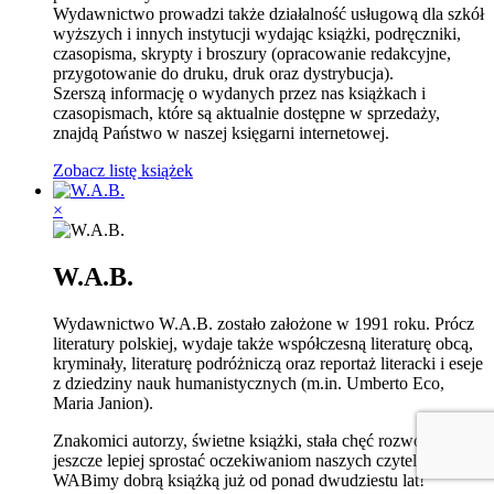
Wydawnictwo prowadzi także działalność usługową dla szkół
wyższych i innych instytucji wydając książki, podręczniki,
czasopisma, skrypty i broszury (opracowanie redakcyjne,
przygotowanie do druku, druk oraz dystrybucja).
Szerszą informację o wydanych przez nas książkach i
czasopismach, które są aktualnie dostępne w sprzedaży,
znajdą Państwo w naszej księgarni internetowej.
Zobacz listę książek
×
W.A.B.
Wydawnictwo W.A.B. zostało założone w 1991 roku. Prócz
literatury polskiej, wydaje także współczesną literaturę obcą,
kryminały, literaturę podróżniczą oraz reportaż literacki i eseje
z dziedziny nauk humanistycznych (m.in. Umberto Eco,
Maria Janion).
Znakomici autorzy, świetne książki, stała chęć rozwoju, by
jeszcze lepiej sprostać oczekiwaniom naszych czytelników.
WABimy dobrą książką już od ponad dwudziestu lat!