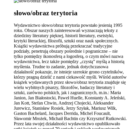
słowo/obraz terytoria
Wydawnictwo słowo/obraz terytoria powstało jesienią 1995
roku. Obszar naszych zainteresowań wyznaczają teksty z
dziedziny literatury pięknej, historii literatury, eseistyki,
krytyki literackiej, filozofii, sztuki oraz nauk społecznych.
Książki wydawnictwa próbują przekraczać tradycyjne
podziały, penetrują obszary pośrednie i pograniczne – nie
tylko pomiędzy ikonosferą a logosferą, o czym mówi nazwa
wydawnictwa, lecz także pomiędzy „czystą” myślą a historią
myślenia. Trudne to zadanie, jednak dotychczasowa
działalność pokazuje, że istnieje szerokie grono czytelników,
którzy pragną dzielić z nami ciekawość myśli. Wśród autorów
książek wydawanych przez słowo/obraz terytoria znajduje się
wielu wybitnych pisarzy, filozofów, badaczy literatury i
sztuki, zarówno polskich, jak i zagranicznych, m.in.: Maria
Janion, Jan Białostocki, Paweł Huelle, Konstanty A. Jeleński,
Jan Kott, Stefan Chwin, Andrzej Chojecki, Aleksander
Jurewicz, Stanisław Rosiek, Jerzy Szyłak, Mariusz Wilk,
Gaston Bachelard, Jacques Derrida, Michel Foucault,
Sławomir Mrożek, Michaił Bachtin czy Krzysztof Rutkowski.
Przez lata swojej działalności wydawnictwo opublikowało
setki książek w ponad 70 seriach i cyklach wydawniczych.