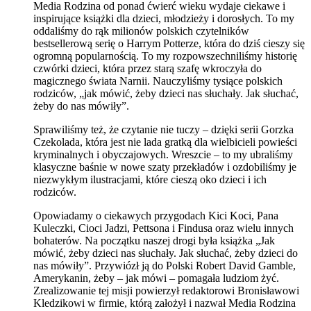
Media Rodzina od ponad ćwierć wieku wydaje ciekawe i
inspirujące książki dla dzieci, młodzieży i dorosłych. To my
oddaliśmy do rąk milionów polskich czytelników
bestsellerową serię o Harrym Potterze, która do dziś cieszy się
ogromną popularnością. To my rozpowszechniliśmy historię
czwórki dzieci, która przez starą szafę wkroczyła do
magicznego świata Narnii. Nauczyliśmy tysiące polskich
rodziców, „jak mówić, żeby dzieci nas słuchały. Jak słuchać,
żeby do nas mówiły”.
Sprawiliśmy też, że czytanie nie tuczy – dzięki serii Gorzka
Czekolada, która jest nie lada gratką dla wielbicieli powieści
kryminalnych i obyczajowych. Wreszcie – to my ubraliśmy
klasyczne baśnie w nowe szaty przekładów i ozdobiliśmy je
niezwykłym ilustracjami, które cieszą oko dzieci i ich
rodziców.
Opowiadamy o ciekawych przygodach Kici Koci, Pana
Kuleczki, Cioci Jadzi, Pettsona i Findusa oraz wielu innych
bohaterów. Na początku naszej drogi była książka „Jak
mówić, żeby dzieci nas słuchały. Jak słuchać, żeby dzieci do
nas mówiły”. Przywiózł ją do Polski Robert David Gamble,
Amerykanin, żeby – jak mówi – pomagała ludziom żyć.
Zrealizowanie tej misji powierzył redaktorowi Bronisławowi
Kledzikowi w firmie, którą założył i nazwał Media Rodzina