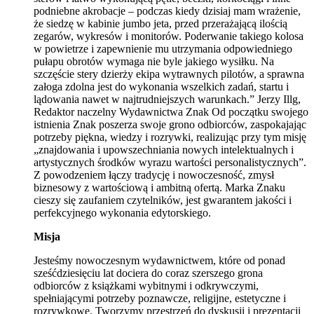
podniebne akrobacje – podczas kiedy dzisiaj mam wrażenie,
że siedzę w kabinie jumbo jeta, przed przerażającą ilością
zegarów, wykresów i monitorów. Poderwanie takiego kolosa
w powietrze i zapewnienie mu utrzymania odpowiedniego
pułapu obrotów wymaga nie byle jakiego wysiłku. Na
szczęście stery dzierży ekipa wytrawnych pilotów, a sprawna
załoga zdolna jest do wykonania wszelkich zadań, startu i
lądowania nawet w najtrudniejszych warunkach.” Jerzy Illg,
Redaktor naczelny Wydawnictwa Znak Od początku swojego
istnienia Znak poszerza swoje grono odbiorców, zaspokajając
potrzeby piękna, wiedzy i rozrywki, realizując przy tym misję
„znajdowania i upowszechniania nowych intelektualnych i
artystycznych środków wyrazu wartości personalistycznych”.
Z powodzeniem łączy tradycję i nowoczesność, zmysł
biznesowy z wartościową i ambitną ofertą. Marka Znaku
cieszy się zaufaniem czytelników, jest gwarantem jakości i
perfekcyjnego wykonania edytorskiego.
Misja
Jesteśmy nowoczesnym wydawnictwem, które od ponad
sześćdziesięciu lat dociera do coraz szerszego grona
odbiorców z książkami wybitnymi i odkrywczymi,
spełniającymi potrzeby poznawcze, religijne, estetyczne i
rozrywkowe. Tworzymy przestrzeń do dyskusji i prezentacji