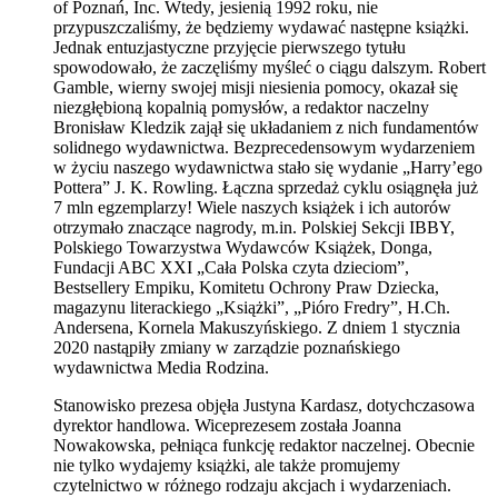
of Poznań, Inc. Wtedy, jesienią 1992 roku, nie
przypuszczaliśmy, że będziemy wydawać następne książki.
Jednak entuzjastyczne przyjęcie pierwszego tytułu
spowodowało, że zaczęliśmy myśleć o ciągu dalszym. Robert
Gamble, wierny swojej misji niesienia pomocy, okazał się
niezgłębioną kopalnią pomysłów, a redaktor naczelny
Bronisław Kledzik zajął się układaniem z nich fundamentów
solidnego wydawnictwa. Bezprecedensowym wydarzeniem
w życiu naszego wydawnictwa stało się wydanie „Harry’ego
Pottera” J. K. Rowling. Łączna sprzedaż cyklu osiągnęła już
7 mln egzemplarzy! Wiele naszych książek i ich autorów
otrzymało znaczące nagrody, m.in. Polskiej Sekcji IBBY,
Polskiego Towarzystwa Wydawców Książek, Donga,
Fundacji ABC XXI „Cała Polska czyta dzieciom”,
Bestsellery Empiku, Komitetu Ochrony Praw Dziecka,
magazynu literackiego „Książki”, „Pióro Fredry”, H.Ch.
Andersena, Kornela Makuszyńskiego. Z dniem 1 stycznia
2020 nastąpiły zmiany w zarządzie poznańskiego
wydawnictwa Media Rodzina.
Stanowisko prezesa objęła Justyna Kardasz, dotychczasowa
dyrektor handlowa. Wiceprezesem została Joanna
Nowakowska, pełniąca funkcję redaktor naczelnej. Obecnie
nie tylko wydajemy książki, ale także promujemy
czytelnictwo w różnego rodzaju akcjach i wydarzeniach.