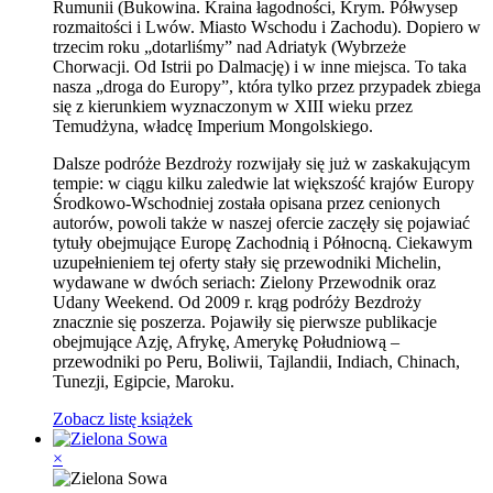
Rumunii (Bukowina. Kraina łagodności, Krym. Półwysep
rozmaitości i Lwów. Miasto Wschodu i Zachodu). Dopiero w
trzecim roku „dotarliśmy” nad Adriatyk (Wybrzeże
Chorwacji. Od Istrii po Dalmację) i w inne miejsca. To taka
nasza „droga do Europy”, która tylko przez przypadek zbiega
się z kierunkiem wyznaczonym w XIII wieku przez
Temudżyna, władcę Imperium Mongolskiego.
Dalsze podróże Bezdroży rozwijały się już w zaskakującym
tempie: w ciągu kilku zaledwie lat większość krajów Europy
Środkowo-Wschodniej została opisana przez cenionych
autorów, powoli także w naszej ofercie zaczęły się pojawiać
tytuły obejmujące Europę Zachodnią i Północną. Ciekawym
uzupełnieniem tej oferty stały się przewodniki Michelin,
wydawane w dwóch seriach: Zielony Przewodnik oraz
Udany Weekend. Od 2009 r. krąg podróży Bezdroży
znacznie się poszerza. Pojawiły się pierwsze publikacje
obejmujące Azję, Afrykę, Amerykę Południową –
przewodniki po Peru, Boliwii, Tajlandii, Indiach, Chinach,
Tunezji, Egipcie, Maroku.
Zobacz listę książek
×