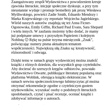
Zaangażowany zespół Wydawnictwa z powodzeniem kreuje
zjawiska literackie, inicjuje społeczne dyskusje, a przy tym
nieustannie wydaje i promuje bestsellery jak prozę Wiesława
Myśliwskiego, powieści Zadie Smith, Eduardo Mendozy i
Marka Krajewskiego czy reportaże Wojciecha Jagielskiego.
Wśród naszych autorów znajdują się też Anna Ficner-
Ogonowska, Emily Giffin, Richard Paul Evans, Sara Shepard
i wielu innych. W zaufaniu możemy tylko dodać, że mamy
już podpisane umowy z przyszłym Papieżem i kolejnym
Noblistą 🙂 Rękę na pulsie trzyma miesięcznik „Znak”,
poświęcając numery pisma aktualnym tematom
współczesności. Największą siłą Znaku są: kreatywność,
różnorodność i odwaga.
Dzięki temu w ramach grupy wydawniczej można znaleźć
książki z różnych dziedzin, dla wszystkich grup czytelników.
Aby docierać do szerszych kręgów odbiorców, powstało
Wydawnictwo Otwarte, publikujące literaturę popularną oraz
platforma Woblink, oferująca książki elektroniczne. W
ramach serwisu społecznościowego lubimyczytac.pl można
otrzymać rekomendacje zgodne z czytelniczym gustem
użytkowników, wyszukać osoby o podobnych literackich
upodobaniach, czytać i pisać recenzje, oceniać książki i
zdobywać informacje o autorach.