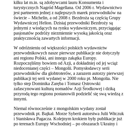
kilku lat m.in. są zdobywcami lauru Konsumenta i
turystycznych Nagród Magellana. Od 2006 r. Wydawnictwo
jest partnerem jednej z najlepszych marek przewodników na
świecie – Michelin, a od 2008 r. Bezdroża są częścią Grupy
Wydawniczej Helion. Dzisiaj przewodniki Bezdroży są
jednymi z wiodących na rynku wydawniczym, przyciągając
pasjonatów podróży niezmiennie wysoką jakością oraz
praktycznością zawartych informacji.
W odróżnieniu od większości polskich wydawnictw
przewodnikowych nasze pierwsze publikacje nie dotyczyły
ani regionu Polski, ani innego zakątka Europy.
Rozpoczęliśmy bowiem od Azji, a dokładniej od jej wciąż
niedocenianej części – Mongolii. Pomysłodawcy serii
przewodników dla globtroterów, a zarazem autorzy pierwszej
publikacji tej serii wydanej w 2000 roku pt. Mongolia. Nie
tylko step Dominika Zaręba i Tomasz Ostrowski
zafascynowani kulturą nomadów Azji Środkowej i dziką
przyrodą tego regionu postanowili podzielić się swą wiedzą z
innymi.
Niemal równocześnie z mongolskim wydany został
przewodnik pt. Bajkał. Morze Syberii autorstwa Julii Witczuk
i Stanisława Pagacza. Kolejnym krokiem były publikacje już
po terenach Europy Wschodniej – po obszarach Ukrainy i