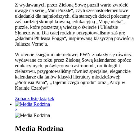
Z wydawanych przez Zieloną Sowę puzzli warto zwrócić
uwagę na serię „Mini Puzzle“, czyli szesnastoelementowe
układanki dla najmłodszych, dla starszych dzieci polecamy
zaś bardziej skomplikowaną, edukacyjną „Mapę nieba“,
puzzle, które poszerzają wiedzę o świecie i Układzie
Słonecznym. Dla całej rodziny przygotowaliśmy zaś grę
„Śladami Phileasa Fogga“, inspirowaną klasyczną powieścią
Juliusza Verne’a.
W ofercie księgarni internetowej PWN znalazły się również
wydawane co roku przez Zieloną Sową kalendarze: oprócz
edukacyjnych, poświęconych astronomii, ornitologii i
zielarstwu, przygotowaliśmy również specjalne, eleganckie
kalendarze dla fanów klasyki literatury młodzieżowej:
„Piotrusia Pana“, „Tajemniczego ogrodu“ oraz „Alicji w
Krainie Czarów“.
Zobacz listę książek
×
Media Rodzina