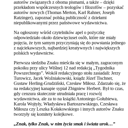
autorów związanych z oboma pismami, a także – dzięki
przekładom współczesnych teologów i filozofów – pozyskać
autorów nowych (Thomas Merton, Karl Rahner, Joseph
Ratzinger), zapoznać polską publiczność z dziełami
niepublikowanymi przez państwowe wydawnictwa.
Na ogłoszony wśród czytelników apel o pożyczkę
odpowiedziało około dziewięciuset osób, które nie miały
pojęcia, że tym samym przyczyniają się do powstania jednego
z najciekawszych, najbardziej kreatywnych i największych
polskich wydawnictw.
Pierwsza siedziba Znaku mieściła się w małym, zagraconym
pokoiku przy ulicy Wiślnej 12 nad redakcją „Tygodnika
Powszechnego”. Wokół redakcyjnego stołu zasiadali: Jerzy
Turowicz, Jacek Woźniakowski, ksiądz Józef Tischner,
Gustaw Herling-Grudziński, Czesław Miłosz. Zdarzało się, że
na redakcyjnej kanapie sypiał Zbigniew Herbert. Był to czas,
gdy cenzura skutecznie utrudniała pracę i rozwój
wydawnictwa, ale za to na książki Antoniego Gołubiewa,
Karola Wojtyły, Władysława Bartoszewskiego, Czesława
Miłosza czy Leszka Kołakowskiego i innych autorów Znaku
tworzyły się komitety kolejkowe.
„Znak, tylko Znak, w nim życia smak i świata urok…”