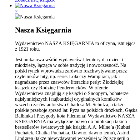
×
Nasza Księgarnia
Wydawnictwo NASZA KSIĘGARNIA to oficyna, istniejąca
z 1921 roku.
Jest unikatowa wśród wydawców literatury dla dzieci i
młodzieży, łącząca w sobie tradycję i nowoczesność. Na
polski rynek wprowadza zarówno rozchwytywane przez
czytelników hity, np. serie: Lola czy Wampiraci, jak i
nagradzane przez znawców literackie perły: Złodziejkę
książek czy Rodzinę Penderwicków. W ofercie
Wydawnictwa znajdują się książki o Snoopym, bohaterze
najsłynniejszych i najbardziej oryginalnych komiksów
wszech czasów autorstwa Charlesa M. Schulza, a także
polskie przeboje sprzed lat: Pyza na polskich dróżkach, Gąska
Balbinka i Przygody kota Filemona! Wydawnictwo NASZA
KSIĘGARNIA ma wyłączne prawo do publikacji takich
bestsellerów światowych jak książki A.A. Milne’a (Kubuś
Puchatek, Chatka Puchatka, Dawno, dawno temu), Astrid
Lindgren (także niewydawanej wcześniej w Polsce serii o