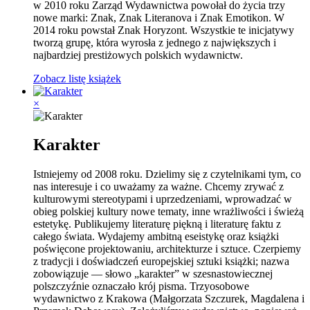
w 2010 roku Zarząd Wydawnictwa powołał do życia trzy
nowe marki: Znak, Znak Literanova i Znak Emotikon. W
2014 roku powstał Znak Horyzont. Wszystkie te inicjatywy
tworzą grupę, która wyrosła z jednego z największych i
najbardziej prestiżowych polskich wydawnictw.
Zobacz listę książek
×
Karakter
Istniejemy od 2008 roku. Dzielimy się z czytelnikami tym, co
nas interesuje i co uważamy za ważne. Chcemy zrywać z
kulturowymi stereotypami i uprzedzeniami, wprowadzać w
obieg polskiej kultury nowe tematy, inne wrażliwości i świeżą
estetykę. Publikujemy literaturę piękną i literaturę faktu z
całego świata. Wydajemy ambitną eseistykę oraz książki
poświęcone projektowaniu, architekturze i sztuce. Czerpiemy
z tradycji i doświadczeń europejskiej sztuki książki; nazwa
zobowiązuje — słowo „karakter” w szesnastowiecznej
polszczyźnie oznaczało krój pisma. Trzyosobowe
wydawnictwo z Krakowa (Małgorzata Szczurek, Magdalena i