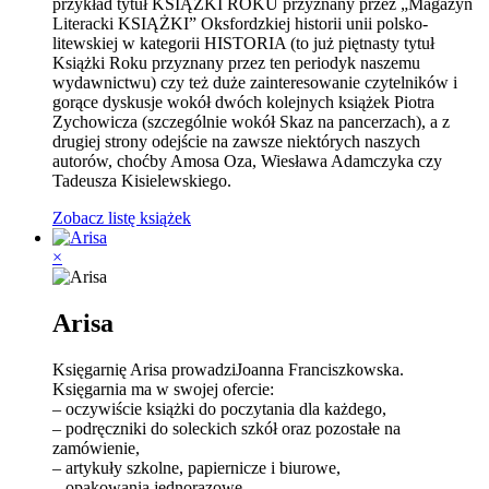
przykład tytuł KSIĄŻKI ROKU przyznany przez „Magazyn
Literacki KSIĄŻKI” Oksfordzkiej historii unii polsko-
litewskiej w kategorii HISTORIA (to już piętnasty tytuł
Książki Roku przyznany przez ten periodyk naszemu
wydawnictwu) czy też duże zainteresowanie czytelników i
gorące dyskusje wokół dwóch kolejnych książek Piotra
Zychowicza (szczególnie wokół Skaz na pancerzach), a z
drugiej strony odejście na zawsze niektórych naszych
autorów, choćby Amosa Oza, Wiesława Adamczyka czy
Tadeusza Kisielewskiego.
Zobacz listę książek
×
Arisa
Księgarnię Arisa prowadziJoanna Franciszkowska.
Księgarnia ma w swojej ofercie:
– oczywiście książki do poczytania dla każdego,
– podręczniki do soleckich szkół oraz pozostałe na
zamówienie,
– artykuły szkolne, papiernicze i biurowe,
– opakowania jednorazowe,