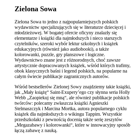
Zielona Sowa
Zielona Sowa to jedno z najpopularniejszych polskich
wydawnictw specjalizujących się w literaturze dziecięcej i
młodzieżowej. W bogatej ofercie oficyny znalazły się
elementarze i książki dla najmłodszych i nieco starszych
czytelników, szeroki wybór lektur szkolnych i książek
edukacyjnych (również jako audiobooki), a także
kolorowanki, puzzle, gry planszowe i logiczne.
Wydawnictwo znane jest z różnorodnych, choć zawsze
artystycznie dopracowanych książek, wśród których trafimy,
obok klasycznych baśni i legend polskich, na popularne na
całym świecie publikacje zagranicznych autorów.
Wśród bestsellerów Zielonej Sowy znajdziemy takie książki,
jak „Mały książę“ Saint-Exupery’ego czy słynna seria Holly
Webb „Zaopiekuj się mną“, ale również publikacje polskich
twórców: polecamy zwłaszcza książki Agnieszki
Stelmaszczyk i Marcina Mortka, autora popularnego cyklu
książek dla najmłodszych o wikingu Tappim. Wszystkie
przedszkolaki z pewnością docenią także serię zeszytów
„Megazabawy i kolorowanki“, które w innowacyjny sposób
łączą zabawę z nauką.