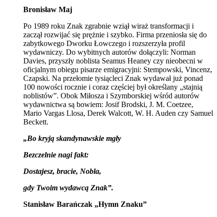
Bronisław Maj
Po 1989 roku Znak zgrabnie wziął wiraż transformacji i
zaczął rozwijać się prężnie i szybko. Firma przeniosła się do
zabytkowego Dworku Łowczego i rozszerzyła profil
wydawniczy. Do wybitnych autorów dołączyli: Norman
Davies, przyszły noblista Seamus Heaney czy nieobecni w
oficjalnym obiegu pisarze emigracyjni: Stempowski, Vincenz,
Czapski. Na przełomie tysiącleci Znak wydawał już ponad
100 nowości rocznie i coraz częściej był określany „stajnią
noblistów”. Obok Miłosza i Szymborskiej wśród autorów
wydawnictwa są bowiem: Josif Brodski, J. M. Coetzee,
Mario Vargas Llosa, Derek Walcott, W. H. Auden czy Samuel
Beckett.
„Bo kryją skandynawskie mgły
Bezczelnie nagi fakt:
Dostajesz, bracie, Nobla,
gdy Twoim wydawcą Znak”.
Stanisław Barańczak „Hymn Znaku”