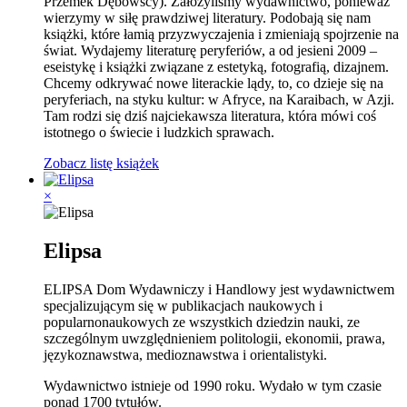
Przemek Dębowscy). Założyliśmy wydawnictwo, ponieważ
wierzymy w siłę prawdziwej literatury. Podobają się nam
książki, które łamią przyzwyczajenia i zmieniają spojrzenie na
świat. Wydajemy literaturę peryferiów, a od jesieni 2009 –
eseistykę i książki związane z estetyką, fotografią, dizajnem.
Chcemy odkrywać nowe literackie lądy, to, co dzieje się na
peryferiach, na styku kultur: w Afryce, na Karaibach, w Azji.
Tam rodzi się dziś najciekawsza literatura, która mówi coś
istotnego o świecie i ludzkich sprawach.
Zobacz listę książek
×
Elipsa
ELIPSA Dom Wydawniczy i Handlowy jest wydawnictwem
specjalizującym się w publikacjach naukowych i
popularnonaukowych ze wszystkich dziedzin nauki, ze
szczególnym uwzględnieniem politologii, ekonomii, prawa,
językoznawstwa, medioznawstwa i orientalistyki.
Wydawnictwo istnieje od 1990 roku. Wydało w tym czasie
ponad 1700 tytułów.