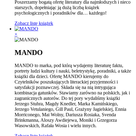
Poszerzamy bogatą ofertę literatury dla najmłodszych i nieco
starszych, dopełniając ją dużą liczbą książek
psychologicznych i poradników dla… każdego!
Zobacz listę książek
×
MANDO
MANDO to marka, pod którą wydajemy literaturę faktu,
portrety ludzi kultury i nauki, beletrystykę, poradniki, a także
książki dla dzieci. Ofertę MANDO kierujemy do
Czytelników poszukujących literackiej przyjemności i
satysfakcji poznawczej. Składa się na nią intrygująca
kombinacja gatunków. Stawiamy zarówno na polskich, jak i
zagranicznych autorów. Do tej pory wydaliśmy książki
Jerzego Stuhra, Magdy Knedler, Marka Kamińskiego,
Jerzego Vetulaniego, Gill Paul, Grażyny Jagielskiej, Ennia
Morriconego, Mai Wolny, Dariusza Rosiaka, Svenda
Brinkmanna, Aloszy Awdiejewa, Moniki i Grzegorza
Wasowskich, Rafała Wosia i wielu innych.
Zobacz listę książek