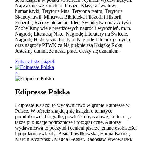
Najważniejsze z nich to: Pasaże, Klasyka światowej
humanistyki, Terytoria kina, Terytoria teatru, Terytoria
Skandynawii, Minerwa. Biblioteka Filozofii i Historii
Filozofii, Rzeczy literackie, Idee, Świadectwa oraz Artyści.
Zdobyliśmy wiele prestiżowych nagród i wyróżnień, m.in.
Nagrodę Literacką Nike, Nagrodę Literatury na Świecie,
Nagrodę Historyczną Polityki, Nagrodę Literacką Gdynia
oraz nagrodę PTWK za Najpiękniejszą Książkę Roku.
Jesteśmy dumni, że nasza praca cieszy się uznaniem.
Zobacz listę książek
×
Edipresse Polska
Edipresse Książki to wydawnictwo w grupie Edipresse w
Polsce. W ofercie znajdują się książki o tematyce
poradnikowej, biografie, powieści obyczajowe, kulinaria, a
także publikacje podróżnicze i fotograficzne. Autorzy
wydawnictwa to poczytni i cenieni pisarze, znane osobistości
i popularne gwiazdy: Beata Pawlikowska, Hanna Bakuła,
Marcin Kydryński, Magda Gessler, Radosław Piwowarski,