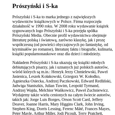
Prószyński i S-ka
Prószyński i S-ka to marka jednego z największych
wydawnictw książkowych w Polsce. Firma rozpoczęła
działalność w 1990 roku. W 2008 roku wydawanie książek
sygnowanych logo Prószyński i S-ka przejęła spółka
Prószyński Media. Obecnie profil wydawnictwa obejmuje
literaturę polską i światową, zarówno klasykę, jak i prozę
współczesną (od powieści obyczajowych po fantastykę, od
kryminałów po romanse), literaturę faktu i biografie, kulinaria,
książki popularnonaukowe oraz dla dzieci i młodzieży.
Nakładem Prószyński i S-ka ukazują się książki młodych
debiutujących pisarzy, jak i uznanych już polskich autorów,
wśród których są m.in.: Henryk Jerzy Chmielewski, Paweł
Jasienica, Leszek Kołakowski, Grzegorz W. Kołodko,
Agnieszka Osiecka, Andrzej Paczkowski, Edward Redliński,
Jadwiga Staniszkis, Julian Tuwim, Leopold Tyrmand,
Andrzej Wajda, Melchior Wańkowicz, Paweł Zuchniewicz.
Wydajemy także wielu cenionych na całym świecie autorów,
takich jak: Jorge Luis Borges, Orson Scott Card, Jeffery
Deaver, Joanne Harris, Mary Higgins Clark, John Irving,
Stephen King, Dorris Lessing, Ferenc Máté, Frances Mayes,
Peter Mayle, Arthur Miller, Jodi Picoult, Terry Pratchett,