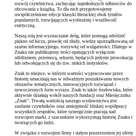
rozwój czytelnictwa, zachęcając najmłodszych odbiorców do
obcowania z książką. To dla nich przygotowujemy
uwspółcześnione edycje klasyki literackiej obok tytułów
popularnych, rozwijających wyobraźnię i wrażliwość
estetyczną.
Naszą rolą jest wyznaczanie dróg, które pomogą odróżnić
piękno od kiczu, prawdę od złudy, wiedzę uporządkowaną od
szumu informacyjnego, rozrywkę od wulgarności. Dlatego w
Znaku nie publikujemy treści epatujących wyłącznie
nihilizmem, przemocą, seksem, będących jedynie prowokacją
lub odwołujących się do tzw. niskich instynktów.
Znak to miejsce, w którym wartości wypracowane przez
historię umacniają nas w odważnym poszukiwaniu nowych
obszarów tematycznych, innowacyjnych rozwiązań i
nowoczesnych form wyrazu. Znak to także środowiska, które
aktywnie działają wokół naszych fundacji oraz Miesięcznika
„Znak”. Trwałą wartością naszego wydawnictwa jest
zaufanie czytelników oraz umiejętność bliskiej współpracy
wszystkich zespołów, które synergicznie pracują nad
rozwojem marki, z szacunkiem wykorzystują historię Znaku i
tworzących go ludzi.
W związku z rozwojem firmy i stałym poszerzeniem jej oferty