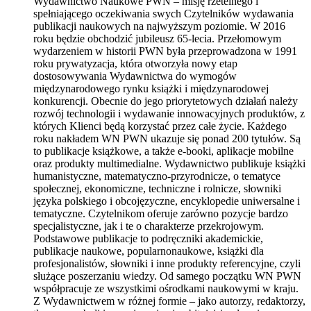
Wydawnictwo Naukowe PWN – misję rzetelnego i
spełniającego oczekiwania swych Czytelników wydawania
publikacji naukowych na najwyższym poziomie. W 2016
roku będzie obchodzić jubileusz 65-lecia. Przełomowym
wydarzeniem w historii PWN była przeprowadzona w 1991
roku prywatyzacja, która otworzyła nowy etap
dostosowywania Wydawnictwa do wymogów
międzynarodowego rynku książki i międzynarodowej
konkurencji. Obecnie do jego priorytetowych działań należy
rozwój technologii i wydawanie innowacyjnych produktów, z
których Klienci będą korzystać przez całe życie. Każdego
roku nakładem WN PWN ukazuje się ponad 200 tytułów. Są
to publikacje książkowe, a także e-booki, aplikacje mobilne
oraz produkty multimedialne. Wydawnictwo publikuje książki
humanistyczne, matematyczno-przyrodnicze, o tematyce
społecznej, ekonomiczne, techniczne i rolnicze, słowniki
języka polskiego i obcojęzyczne, encyklopedie uniwersalne i
tematyczne. Czytelnikom oferuje zarówno pozycje bardzo
specjalistyczne, jak i te o charakterze przekrojowym.
Podstawowe publikacje to podręczniki akademickie,
publikacje naukowe, popularnonaukowe, książki dla
profesjonalistów, słowniki i inne produkty referencyjne, czyli
służące poszerzaniu wiedzy. Od samego początku WN PWN
współpracuje ze wszystkimi ośrodkami naukowymi w kraju.
Z Wydawnictwem w różnej formie – jako autorzy, redaktorzy,