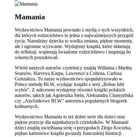
Mamania
Wydawnictwo Mamania powstało z myślą o tych wszystkich,
dla których rodzicielstwo to jedna z najważniejszych przygód
życia. Narodziny dziecka to wielka zmiana, piękne momenty,
ale i ogromne wyzwanie. Wydajemy książki, które skłaniają
do refleksji, wspierają świadome rodzicielstwo i inspirują do
własnych poszukiwań.
Wśród naszych autorów czytelnicy znajdą Williama i Marthę
Searsów, Harveya Karpa, Lawrence’a Cohena, Carlosa
Gonzaleza. To nasze wydawnictwo spopularyzowało w
Polsce metodę BLW, wydając książki z serii „Bobas lubi
wybór”. Z sukcesem wydajemy również książki polskich
autorów, takich jak Agnieszka Stein, Aleksandra Charęzińska
czy „AlaAntkowe BLW” autorstwa popularnych blogerek
kulinarnych.
Wydawnictwo Mamania to też dobre serie dla dzieci oraz
piękne pozycje dla najmłodszych czytelników. W Mamanii
dzieci znajdą uwielbianą serię o przygodach Złego Kocurka,
piękne kartonowe książki gwiazdy francuskiej ilustracji