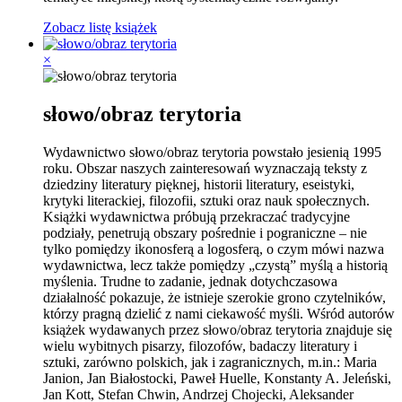
Zobacz listę książek
×
słowo/obraz terytoria
Wydawnictwo słowo/obraz terytoria powstało jesienią 1995
roku. Obszar naszych zainteresowań wyznaczają teksty z
dziedziny literatury pięknej, historii literatury, eseistyki,
krytyki literackiej, filozofii, sztuki oraz nauk społecznych.
Książki wydawnictwa próbują przekraczać tradycyjne
podziały, penetrują obszary pośrednie i pograniczne – nie
tylko pomiędzy ikonosferą a logosferą, o czym mówi nazwa
wydawnictwa, lecz także pomiędzy „czystą” myślą a historią
myślenia. Trudne to zadanie, jednak dotychczasowa
działalność pokazuje, że istnieje szerokie grono czytelników,
którzy pragną dzielić z nami ciekawość myśli. Wśród autorów
książek wydawanych przez słowo/obraz terytoria znajduje się
wielu wybitnych pisarzy, filozofów, badaczy literatury i
sztuki, zarówno polskich, jak i zagranicznych, m.in.: Maria
Janion, Jan Białostocki, Paweł Huelle, Konstanty A. Jeleński,
Jan Kott, Stefan Chwin, Andrzej Chojecki, Aleksander