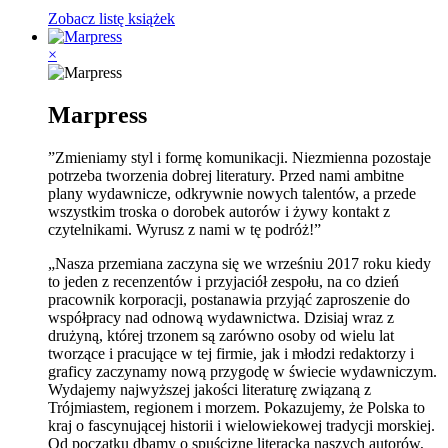
Zobacz listę książek
×
Marpress
”Zmieniamy styl i formę komunikacji. Niezmienna pozostaje
potrzeba tworzenia dobrej literatury. Przed nami ambitne
plany wydawnicze, odkrywnie nowych talentów, a przede
wszystkim troska o dorobek autorów i żywy kontakt z
czytelnikami. Wyrusz z nami w tę podróż!”
„Nasza przemiana zaczyna się we wrześniu 2017 roku kiedy
to jeden z recenzentów i przyjaciół zespołu, na co dzień
pracownik korporacji, postanawia przyjąć zaproszenie do
współpracy nad odnową wydawnictwa. Dzisiaj wraz z
drużyną, której trzonem są zarówno osoby od wielu lat
tworzące i pracujące w tej firmie, jak i młodzi redaktorzy i
graficy zaczynamy nową przygodę w świecie wydawniczym.
Wydajemy najwyższej jakości literaturę związaną z
Trójmiastem, regionem i morzem. Pokazujemy, że Polska to
kraj o fascynującej historii i wielowiekowej tradycji morskiej.
Od początku dbamy o spuściznę literacką naszych autorów,