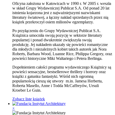
Oficyna założona w Katowicach w 1990 r. W 2005 r. weszła
w skład Grupy Wydawniczej Publicat S.A. Od ponad 20 lat
istnienia kojarzona jest z najważniejszymi nazwiskami
literatury światowej, a łączny nakład sprzedanych przez nią
książek przekroczył osiem milionów egzemplarzy.
Po przyłączeniu do Grupy Wydawniczej Publicat S.A.
Książnica umocniła swoją pozycję w sektorze literatury
popularnej i ponad dwukrotnie zwiększyła swoją
produkcję. Jej nakładem ukazały się powieści romantyczne
dla młodych i niezależnych kobiet takich autorek jak Nora
Roberts, Barbara Wood, Luanne Rice, Philippa Gregory, oraz
powieści historyczne Miki Waltariego i Petera Berlinga.
Dopełnieniem całości programu wydawniczego Książnicy są
powieści sensacyjne, bestsellerowe thrillery i horrory oraz
książki z gatunku fantastyki. Wśród nich ogromną
popularnością cieszą się utwory m.in. Jamesa Herberta,
Roberta Masello, Anne i Todda McCaffreyów, Ursuli
Kroeber Le Guin.
Zobacz listę książek
×