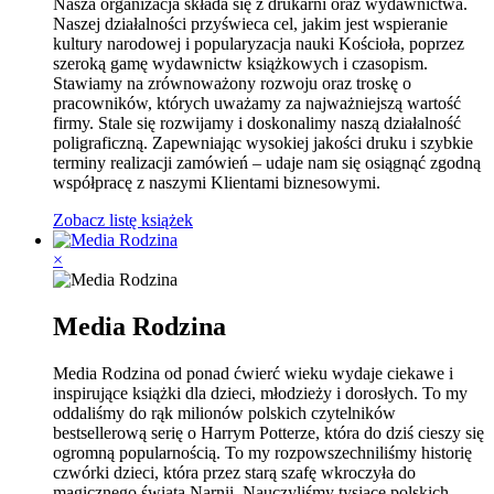
Nasza organizacja składa się z drukarni oraz wydawnictwa.
Naszej działalności przyświeca cel, jakim jest wspieranie
kultury narodowej i popularyzacja nauki Kościoła, poprzez
szeroką gamę wydawnictw książkowych i czasopism.
Stawiamy na zrównoważony rozwoju oraz troskę o
pracowników, których uważamy za najważniejszą wartość
firmy. Stale się rozwijamy i doskonalimy naszą działalność
poligraficzną. Zapewniając wysokiej jakości druku i szybkie
terminy realizacji zamówień – udaje nam się osiągnąć zgodną
współpracę z naszymi Klientami biznesowymi.
Zobacz listę książek
×
Media Rodzina
Media Rodzina od ponad ćwierć wieku wydaje ciekawe i
inspirujące książki dla dzieci, młodzieży i dorosłych. To my
oddaliśmy do rąk milionów polskich czytelników
bestsellerową serię o Harrym Potterze, która do dziś cieszy się
ogromną popularnością. To my rozpowszechniliśmy historię
czwórki dzieci, która przez starą szafę wkroczyła do
magicznego świata Narnii. Nauczyliśmy tysiące polskich