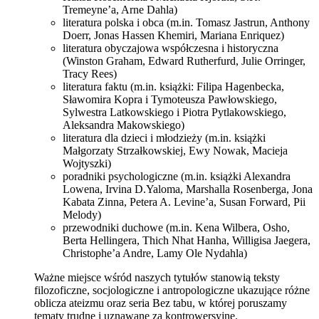
Tremeyne’a, Arne Dahla)
literatura polska i obca (m.in. Tomasz Jastrun, Anthony
Doerr, Jonas Hassen Khemiri, Mariana Enriquez)
literatura obyczajowa współczesna i historyczna
(Winston Graham, Edward Rutherfurd, Julie Orringer,
Tracy Rees)
literatura faktu (m.in. książki: Filipa Hagenbecka,
Sławomira Kopra i Tymoteusza Pawłowskiego,
Sylwestra Latkowskiego i Piotra Pytlakowskiego,
Aleksandra Makowskiego)
literatura dla dzieci i młodzieży (m.in. książki
Małgorzaty Strzałkowskiej, Ewy Nowak, Macieja
Wojtyszki)
poradniki psychologiczne (m.in. książki Alexandra
Lowena, Irvina D.Yaloma, Marshalla Rosenberga, Jona
Kabata Zinna, Petera A. Levine’a, Susan Forward, Pii
Melody)
przewodniki duchowe (m.in. Kena Wilbera, Osho,
Berta Hellingera, Thich Nhat Hanha, Willigisa Jaegera,
Christophe’a Andre, Lamy Ole Nydahla)
Ważne miejsce wśród naszych tytułów stanowią teksty
filozoficzne, socjologiczne i antropologiczne ukazujące różne
oblicza ateizmu oraz seria Bez tabu, w której poruszamy
tematy trudne i uznawane za kontrowersyjne.