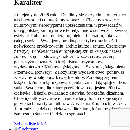
Karakter
Istniejemy od 2008 roku. Dzielimy się z czytelnikami tym, co
nas interesuje i co uważamy za ważne. Chcemy zrywać z
kulturowymi stereotypami i uprzedzeniami, wprowadzać w
obieg polskiej kultury nowe tematy, inne wrażliwości i świeżą
estetykę. Publikujemy literaturę piękną i literaturę faktu z
całego świata. Wydajemy ambitną eseistykę oraz książki
poświęcone projektowaniu, architekturze i sztuce. Czerpiemy
z tradycji i doświadczeń europejskiej sztuki książki; nazwa
zobowiązuje — słowo „karakter” w szesnastowiecznej
polszczyźnie oznaczało krój pisma. Trzyosobowe
wydawnictwo z Krakowa (Małgorzata Szczurek, Magdalena i
Przemek Dębowscy). Założyliśmy wydawnictwo, ponieważ
wierzymy w siłę prawdziwej literatury. Podobają się nam
książki, które łamią przyzwyczajenia i zmieniają spojrzenie na
świat. Wydajemy literaturę peryferiów, a od jesieni 2009 –
eseistykę i książki związane z estetyką, fotografią, dizajnem.
Chcemy odkrywać nowe literackie lądy, to, co dzieje się na
peryferiach, na styku kultur: w Afryce, na Karaibach, w Azji.
Tam rodzi się dziś najciekawsza literatura, która mówi coś
istotnego o świecie i ludzkich sprawach.
Zobacz listę książek