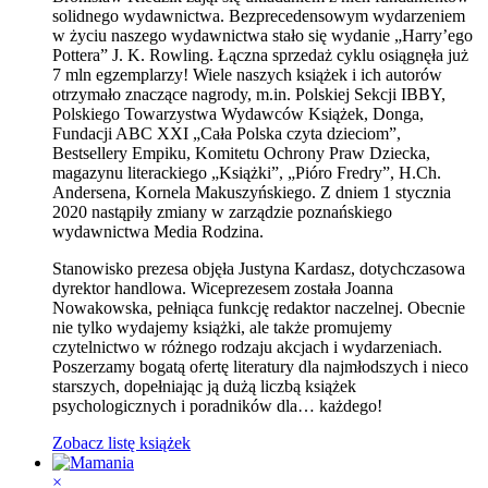
solidnego wydawnictwa. Bezprecedensowym wydarzeniem
w życiu naszego wydawnictwa stało się wydanie „Harry’ego
Pottera” J. K. Rowling. Łączna sprzedaż cyklu osiągnęła już
7 mln egzemplarzy! Wiele naszych książek i ich autorów
otrzymało znaczące nagrody, m.in. Polskiej Sekcji IBBY,
Polskiego Towarzystwa Wydawców Książek, Donga,
Fundacji ABC XXI „Cała Polska czyta dzieciom”,
Bestsellery Empiku, Komitetu Ochrony Praw Dziecka,
magazynu literackiego „Książki”, „Pióro Fredry”, H.Ch.
Andersena, Kornela Makuszyńskiego. Z dniem 1 stycznia
2020 nastąpiły zmiany w zarządzie poznańskiego
wydawnictwa Media Rodzina.
Stanowisko prezesa objęła Justyna Kardasz, dotychczasowa
dyrektor handlowa. Wiceprezesem została Joanna
Nowakowska, pełniąca funkcję redaktor naczelnej. Obecnie
nie tylko wydajemy książki, ale także promujemy
czytelnictwo w różnego rodzaju akcjach i wydarzeniach.
Poszerzamy bogatą ofertę literatury dla najmłodszych i nieco
starszych, dopełniając ją dużą liczbą książek
psychologicznych i poradników dla… każdego!
Zobacz listę książek
×