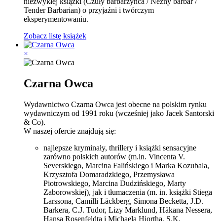
niezwykłej książki (Czuły barbarzyńca / Něžný barbar /
Tender Barbarian) o przyjaźni i twórczym
eksperymentowaniu.
Zobacz listę książek
×
Czarna Owca
Wydawnictwo Czarna Owca jest obecne na polskim rynku
wydawniczym od 1991 roku (wcześniej jako Jacek Santorski
& Co).
W naszej ofercie znajdują się:
najlepsze kryminały, thrillery i książki sensacyjne
zarówno polskich autorów (m.in. Vincenta V.
Severskiego, Marcina Falińskiego i Marka Kozubala,
Krzysztofa Domaradzkiego, Przemysława
Piotrowskiego, Marcina Dudzińskiego, Marty
Zaborowskiej), jak i tłumaczenia (m. in. książki Stiega
Larssona, Camilli Läckberg, Simona Becketta, J.D.
Barkera, C.J. Tudor, Lizy Marklund, Häkana Nessera,
Hansa Rosenfeldta i Michaela Hjortha, S.K.