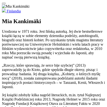
Finlandia
Mia Kankimäki
Urodzona w 1971 roku. Jest fińską autorką. Jej dwie bestsellerowe
książki łączą w sobie elementy dziennika podróży, autobiografii,
biografii oraz historii kobiet. Po uzyskaniu tytułu magistra literatury
porównawczej na Uniwersytecie Helsińskim i wielu latach pracy w
fińskim wydawnictwie jako copywriterka oraz redaktorka, w 2010
roku Mia porzuciła swoją posadę i wyjechała do Japonii, aby
napisać swoją pierwszą książkę.
„Rzeczy, które sprawiają, że serce bije szybciej” (2013)
zaprowadziły ją do Kioto, gdzie spędziła długie okresy, pisząc i
prowadząc badania. Jej druga książka, „Kobiety, o których myślę
nocą” (2018), została zainspirowana podróżami autorki śladami
inspirujących postaci historycznych – w Tanzanii, Kenii, Włoszech i
Japonii.
Jej książki zdobyły kilka nagród literackich, m.in. tytuł Najlepszej
Książki Podróżniczej roku 2013, Nagrodę Helmet w 2015 roku oraz
Nagrodę Fundacji Książkowej Otava za Literaturę Faktu w 2020