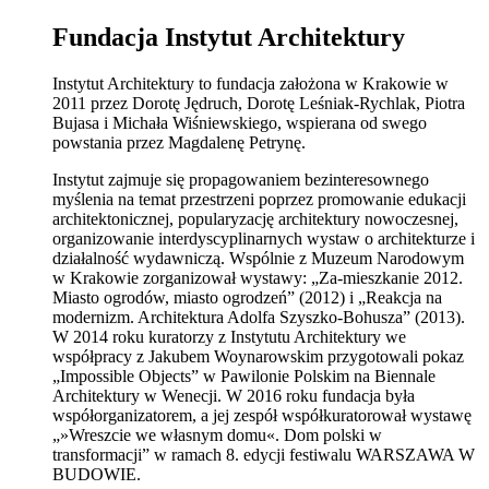
Fundacja Instytut Architektury
Instytut Architektury to fundacja założona w Krakowie w
2011 przez Dorotę Jędruch, Dorotę Leśniak-Rychlak, Piotra
Bujasa i Michała Wiśniewskiego, wspierana od swego
powstania przez Magdalenę Petrynę.
Instytut zajmuje się propagowaniem bezinteresownego
myślenia na temat przestrzeni poprzez promowanie edukacji
architektonicznej, popularyzację architektury nowoczesnej,
organizowanie interdyscyplinarnych wystaw o architekturze i
działalność wydawniczą. Wspólnie z Muzeum Narodowym
w Krakowie zorganizował wystawy: „Za-mieszkanie 2012.
Miasto ogrodów, miasto ogrodzeń” (2012) i „Reakcja na
modernizm. Architektura Adolfa Szyszko-Bohusza” (2013).
W 2014 roku kuratorzy z Instytutu Architektury we
współpracy z Jakubem Woynarowskim przygotowali pokaz
„Impossible Objects” w Pawilonie Polskim na Biennale
Architektury w Wenecji. W 2016 roku fundacja była
współorganizatorem, a jej zespół współkuratorował wystawę
„»Wreszcie we własnym domu«. Dom polski w
transformacji” w ramach 8. edycji festiwalu WARSZAWA W
BUDOWIE.