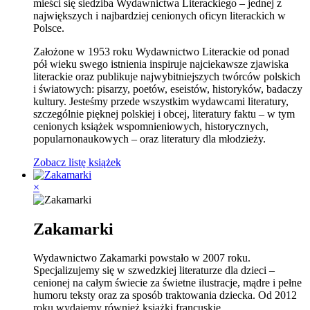
mieści się siedziba Wydawnictwa Literackiego – jednej z
największych i najbardziej cenionych oficyn literackich w
Polsce.
Założone w 1953 roku Wydawnictwo Literackie od ponad
pół wieku swego istnienia inspiruje najciekawsze zjawiska
literackie oraz publikuje najwybitniejszych twórców polskich
i światowych: pisarzy, poetów, eseistów, historyków, badaczy
kultury. Jesteśmy przede wszystkim wydawcami literatury,
szczególnie pięknej polskiej i obcej, literatury faktu – w tym
cenionych książek wspomnieniowych, historycznych,
popularnonaukowych – oraz literatury dla młodzieży.
Zobacz listę książek
×
Zakamarki
Wydawnictwo Zakamarki powstało w 2007 roku.
Specjalizujemy się w szwedzkiej literaturze dla dzieci –
cenionej na całym świecie za świetne ilustracje, mądre i pełne
humoru teksty oraz za sposób traktowania dziecka. Od 2012
roku wydajemy również książki francuskie.