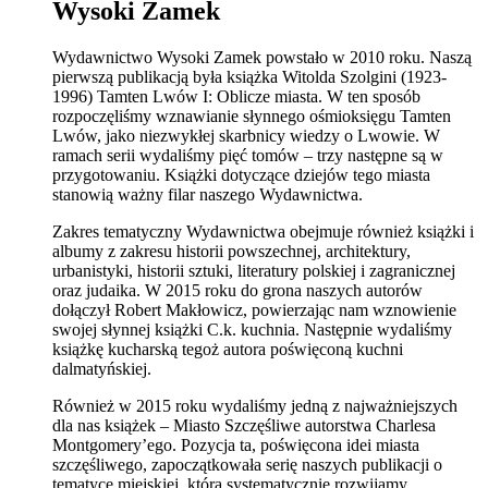
Wysoki Zamek
Wydawnictwo Wysoki Zamek powstało w 2010 roku. Naszą
pierwszą publikacją była książka Witolda Szolgini (1923-
1996) Tamten Lwów I: Oblicze miasta. W ten sposób
rozpoczęliśmy wznawianie słynnego ośmioksięgu Tamten
Lwów, jako niezwykłej skarbnicy wiedzy o Lwowie. W
ramach serii wydaliśmy pięć tomów – trzy następne są w
przygotowaniu. Książki dotyczące dziejów tego miasta
stanowią ważny filar naszego Wydawnictwa.
Zakres tematyczny Wydawnictwa obejmuje również książki i
albumy z zakresu historii powszechnej, architektury,
urbanistyki, historii sztuki, literatury polskiej i zagranicznej
oraz judaika. W 2015 roku do grona naszych autorów
dołączył Robert Makłowicz, powierzając nam wznowienie
swojej słynnej książki C.k. kuchnia. Następnie wydaliśmy
książkę kucharską tegoż autora poświęconą kuchni
dalmatyńskiej.
Również w 2015 roku wydaliśmy jedną z najważniejszych
dla nas książek – Miasto Szczęśliwe autorstwa Charlesa
Montgomery’ego. Pozycja ta, poświęcona idei miasta
szczęśliwego, zapoczątkowała serię naszych publikacji o
tematyce miejskiej, którą systematycznie rozwijamy.