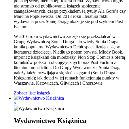
polskiej sceny literackiej, Józefa Hena. Wydawnictwo nigdy
nie stroniło od publikowania książek społecznie
zaangażowanych, czego przykładem są tytuły Ala Gore’a czy
Marcina Popkiewicza. Od 2018 roku literatura faktu
wydawana przez Sonię Dragę ukazuje się pod szyldem Post
Factum.
W 2016 roku wydawnictwo zaczęło się przekształcać w
Grupę Wydawniczą Sonia Draga – to wtedy Sonia Draga
kupiła popularne Wydawnictwo Debit specjalizujące się w
literaturze dziecięcej. Niedługo potem powstał Młody Book,
imprint z książkami dla młodzieży, Non Stop Comics z ofertą
komiksów polsko- i obcojęzycznych oraz Post Factum z
literaturą non-fiction. Do Grupy Wydawniczej Sonia Draga
należy także rozwijająca się sieć księgarni (Sonia Draga
Księgarnie); jak dotąd w jej ramach funkcjonują punkty w
Warszawie, Katowicach, Gliwicach i Chorzowie.
Zobacz listę książek
×
Wydawnictwo Książnica