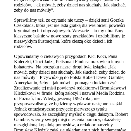
rodziców, „jak mówić, żeby dzieci nas słuchały. Jak słuchać,
żeby do nas mówiły”.
Sprawiliśmy też, że czytanie nie tuczy – dzięki serii Gorzka
Czekolada, która jest nie lada gratką dla wielbicieli powieści
kryminalnych i obyczajowych. Wreszcie – to my ubraliśmy
klasyczne baśnie w nowe szaty przekładów i ozdobiliśmy je
niezwykłym ilustracjami, które cieszą oko dzieci i ich
rodziców.
Opowiadamy o ciekawych przygodach Kici Koci, Pana
Kuleczki, Cioci Jadzi, Pettsona i Findusa oraz wielu innych
bohaterów. Na początku naszej drogi była książka „Jak
mówić, żeby dzieci nas słuchały. Jak słuchać, żeby dzieci do
nas mówiły”. Przywiózł ją do Polski Robert David Gamble,
Amerykanin, żeby – jak mówi – pomagała ludziom żyć.
Zrealizowanie tej misji powierzył redaktorowi Bronisławowi
Kledzikowi w firmie, którą założył i nazwał Media Rodzina
of Poznań, Inc. Wtedy, jesienią 1992 roku, nie
przypuszczaliśmy, że będziemy wydawać następne książki.
Jednak entuzjastyczne przyjęcie pierwszego tytułu
spowodowało, że zaczęliśmy myśleć o ciągu dalszym. Robert
Gamble, wierny swojej misji niesienia pomocy, okazał się
niezgłębioną kopalnią pomysłów, a redaktor naczelny
Bronisław Kledzik zajął się układaniem z nich fundamentów