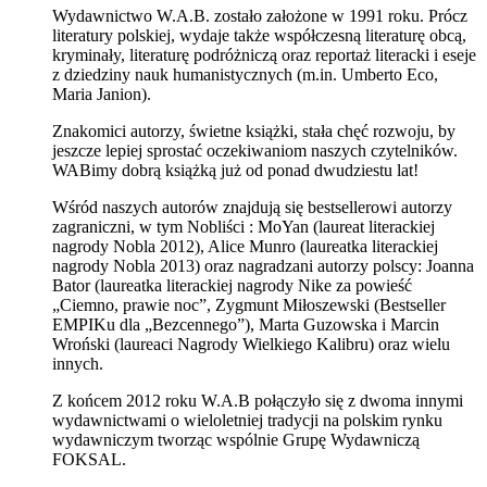
Wydawnictwo W.A.B. zostało założone w 1991 roku. Prócz
literatury polskiej, wydaje także współczesną literaturę obcą,
kryminały, literaturę podróżniczą oraz reportaż literacki i eseje
z dziedziny nauk humanistycznych (m.in. Umberto Eco,
Maria Janion).
Znakomici autorzy, świetne książki, stała chęć rozwoju, by
jeszcze lepiej sprostać oczekiwaniom naszych czytelników.
WABimy dobrą książką już od ponad dwudziestu lat!
Wśród naszych autorów znajdują się bestsellerowi autorzy
zagraniczni, w tym Nobliści : MoYan (laureat literackiej
nagrody Nobla 2012), Alice Munro (laureatka literackiej
nagrody Nobla 2013) oraz nagradzani autorzy polscy: Joanna
Bator (laureatka literackiej nagrody Nike za powieść
„Ciemno, prawie noc”, Zygmunt Miłoszewski (Bestseller
EMPIKu dla „Bezcennego”), Marta Guzowska i Marcin
Wroński (laureaci Nagrody Wielkiego Kalibru) oraz wielu
innych.
Z końcem 2012 roku W.A.B połączyło się z dwoma innymi
wydawnictwami o wieloletniej tradycji na polskim rynku
wydawniczym tworząc wspólnie Grupę Wydawniczą
FOKSAL.