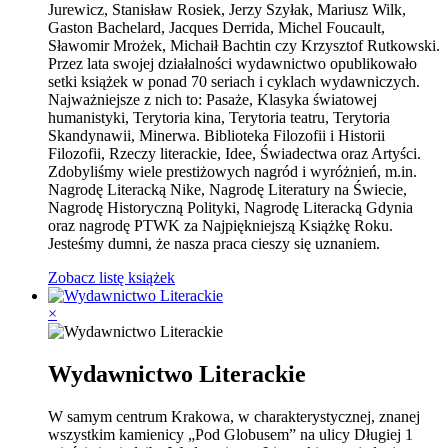
Jurewicz, Stanisław Rosiek, Jerzy Szyłak, Mariusz Wilk,
Gaston Bachelard, Jacques Derrida, Michel Foucault,
Sławomir Mrożek, Michaił Bachtin czy Krzysztof Rutkowski.
Przez lata swojej działalności wydawnictwo opublikowało
setki książek w ponad 70 seriach i cyklach wydawniczych.
Najważniejsze z nich to: Pasaże, Klasyka światowej
humanistyki, Terytoria kina, Terytoria teatru, Terytoria
Skandynawii, Minerwa. Biblioteka Filozofii i Historii
Filozofii, Rzeczy literackie, Idee, Świadectwa oraz Artyści.
Zdobyliśmy wiele prestiżowych nagród i wyróżnień, m.in.
Nagrodę Literacką Nike, Nagrodę Literatury na Świecie,
Nagrodę Historyczną Polityki, Nagrodę Literacką Gdynia
oraz nagrodę PTWK za Najpiękniejszą Książkę Roku.
Jesteśmy dumni, że nasza praca cieszy się uznaniem.
Zobacz listę książek
×
Wydawnictwo Literackie
W samym centrum Krakowa, w charakterystycznej, znanej
wszystkim kamienicy „Pod Globusem” na ulicy Długiej 1