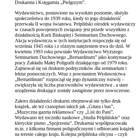
Drukarnia i Księgarnia „Pielgrzym”.
Wydawnictwo, postawione na wysokim poziomie, służyło
społeczeństwu do 1939 roku, kiedy to jego działalność
przerwała II wojna światowa. Pelpliński ośrodek wydawniczy
w czasach powojennych związany jest przede wszystkim z
działalnością Kurii Biskupiej i Seminarium Duchownego.
Akcja wydawnicza w tych instytucjach rozpoczęła się od
września 1945 roku i z różnym natężeniem trwa do dziś. W
kwietniu 1993 roku powstało Wydawnictwo Wyższego
Seminarium Duchownego „Bernardinum” jako kontynuacja
pracy Zakładu Małej Poligrafii działającego od 1979 roku.
Zajmował się on drukiem podręczników dla seminarium i
lektur pomocniczych. Wraz z powstaniem Wydawnictwa
„Bernardinum” rozpoczął się jego dynamiczny rozwój –
zwiększyła się liczba pracowników wydawnictwa , a stare
urządzenia drukujące zostały zastąpione przez nowoczesne.
Zakres działalności drukarni obejmował nie tylko druk
książek, ale też czasopism takich jak „Gitara i bas”,
„Muzyczna gazeta reklamowa” czy „List do Pani”.
Wydawano też roczniki naukowe „Studia Pelplińskie” oraz
kleryckie pismo „Spojrzenia”. Drukarnia współpracowała
m.in. z kilkoma firmami poligraficznymi i odbiorcami książek
na terenie całego kraju. Kolejna pelplińska oficyna – czyli