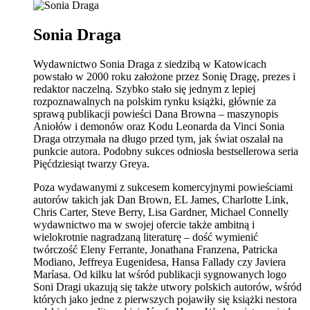
Sonia Draga
Wydawnictwo Sonia Draga z siedzibą w Katowicach
powstało w 2000 roku założone przez Sonię Dragę, prezes i
redaktor naczelną. Szybko stało się jednym z lepiej
rozpoznawalnych na polskim rynku książki, głównie za
sprawą publikacji powieści Dana Browna – maszynopis
Aniołów i demonów oraz Kodu Leonarda da Vinci Sonia
Draga otrzymała na długo przed tym, jak świat oszalał na
punkcie autora. Podobny sukces odniosła bestsellerowa seria
Pięćdziesiąt twarzy Greya.
Poza wydawanymi z sukcesem komercyjnymi powieściami
autorów takich jak Dan Brown, EL James, Charlotte Link,
Chris Carter, Steve Berry, Lisa Gardner, Michael Connelly
wydawnictwo ma w swojej ofercie także ambitną i
wielokrotnie nagradzaną literaturę – dość wymienić
twórczość Eleny Ferrante, Jonathana Franzena, Patricka
Modiano, Jeffreya Eugenidesa, Hansa Fallady czy Javiera
Maríasa. Od kilku lat wśród publikacji sygnowanych logo
Soni Dragi ukazują się także utwory polskich autorów, wśród
których jako jedne z pierwszych pojawiły się książki nestora