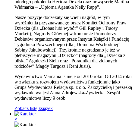
młodego pokolenia Hectora Dexeta oraz nową serię Martina
Widmarka – „Upiorna Agentka Nelly Rapp”.
Nasze pozycje doczekały się wielu nagród, w tym
wyróżnienia przyznawanego przez Komitet Ochrony Praw
Dziecka (dla „Bobas lubi wybór” Gill Rapley i Tracey
Murkett), Nagrody Głównej w konkursie Promotorzy
Debiutów organizowanym przez Instytut Książki i Fundację
Tygodnika Powszechnego (dla „Domu na Wschodniej”
Sabiny Jakubowskiej). Trzykrotnie nagradzano je też w
plebiscycie magazynu „Dziecko” (nagrody dla „Dziecka z
bliska” Agnieszki Stein oraz „Poradnika dla zielonych
rodziców” Magdy Targosz i Reni Jusis).
Wydawnictwo Mamania istnieje od 2010 roku. Od 2014 roku
w związku z rozwojem wydawnictwa funkcjonuje jako
Grupa Wydawnicza Relacja sp. z o.o. Założycielką i prezeską
wydawnictwa jest Anna Zdrojewska-Żywiecka. Zespół
wydawnictwa liczy 9 osób.
Zobacz listę książek
×