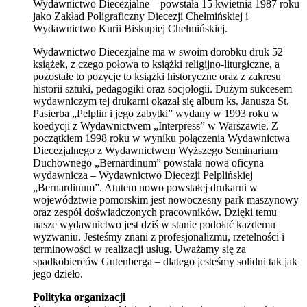
Wydawnictwo Diecezjalne – powstała 15 kwietnia 1987 roku
jako Zakład Poligraficzny Diecezji Chełmińskiej i
Wydawnictwo Kurii Biskupiej Chełmińskiej.
Wydawnictwo Diecezjalne ma w swoim dorobku druk 52
książek, z czego połowa to książki religijno-liturgiczne, a
pozostałe to pozycje to książki historyczne oraz z zakresu
historii sztuki, pedagogiki oraz socjologii. Dużym sukcesem
wydawniczym tej drukarni okazał się album ks. Janusza St.
Pasierba „Pelplin i jego zabytki” wydany w 1993 roku w
koedycji z Wydawnictwem „Interpress” w Warszawie. Z
początkiem 1998 roku w wyniku połączenia Wydawnictwa
Diecezjalnego z Wydawnictwem Wyższego Seminarium
Duchownego „Bernardinum” powstała nowa oficyna
wydawnicza – Wydawnictwo Diecezji Pelplińskiej
„Bernardinum”. Atutem nowo powstałej drukarni w
województwie pomorskim jest nowoczesny park maszynowy
oraz zespół doświadczonych pracowników. Dzięki temu
nasze wydawnictwo jest dziś w stanie podołać każdemu
wyzwaniu. Jesteśmy znani z profesjonalizmu, rzetelności i
terminowości w realizacji usług. Uważamy się za
spadkobierców Gutenberga – dlatego jesteśmy solidni tak jak
jego dzieło.
Polityka organizacji