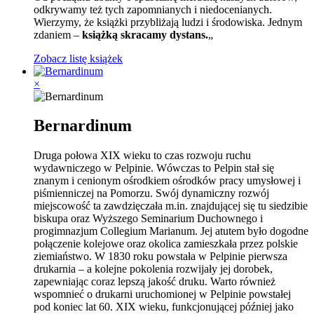
odkrywamy też tych zapomnianych i niedocenianych.
Wierzymy, że książki przybliżają ludzi i środowiska. Jednym
zdaniem –
książką skracamy dystans.
„
Zobacz listę książek
×
Bernardinum
Druga połowa XIX wieku to czas rozwoju ruchu
wydawniczego w Pelpinie. Wówczas to Pelpin stał się
znanym i cenionym ośrodkiem ośrodków pracy umysłowej i
piśmienniczej na Pomorzu. Swój dynamiczny rozwój
miejscowość ta zawdzięczała m.in. znajdującej się tu siedzibie
biskupa oraz Wyższego Seminarium Duchownego i
progimnazjum Collegium Marianum. Jej atutem było dogodne
połączenie kolejowe oraz okolica zamieszkała przez polskie
ziemiaństwo. W 1830 roku powstała w Pelpinie pierwsza
drukarnia – a kolejne pokolenia rozwijały jej dorobek,
zapewniając coraz lepszą jakość druku. Warto również
wspomnieć o drukarni uruchomionej w Pelpinie powstałej
pod koniec lat 60. XIX wieku, funkcjonującej później jako