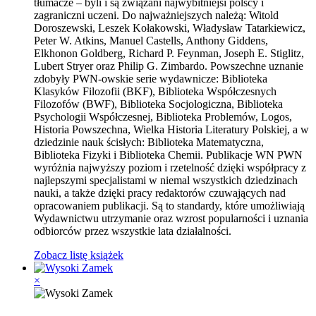
tłumacze – byli i są związani najwybitniejsi polscy i
zagraniczni uczeni. Do najważniejszych należą: Witold
Doroszewski, Leszek Kołakowski, Władysław Tatarkiewicz,
Peter W. Atkins, Manuel Castells, Anthony Giddens,
Elkhonon Goldberg, Richard P. Feynman, Joseph E. Stiglitz,
Lubert Stryer oraz Philip G. Zimbardo. Powszechne uznanie
zdobyły PWN-owskie serie wydawnicze: Biblioteka
Klasyków Filozofii (BKF), Biblioteka Współczesnych
Filozofów (BWF), Biblioteka Socjologiczna, Biblioteka
Psychologii Współczesnej, Biblioteka Problemów, Logos,
Historia Powszechna, Wielka Historia Literatury Polskiej, a w
dziedzinie nauk ścisłych: Biblioteka Matematyczna,
Biblioteka Fizyki i Biblioteka Chemii. Publikacje WN PWN
wyróżnia najwyższy poziom i rzetelność dzięki współpracy z
najlepszymi specjalistami w niemal wszystkich dziedzinach
nauki, a także dzięki pracy redaktorów czuwających nad
opracowaniem publikacji. Są to standardy, które umożliwiają
Wydawnictwu utrzymanie oraz wzrost popularności i uznania
odbiorców przez wszystkie lata działalności.
Zobacz listę książek
×