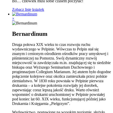
Bo… człowiek musi sobie czasem poczytać!
Zobacz listę książek
×
Bernardinum
Druga połowa XIX wieku to czas rozwoju ruchu
wydawniczego w Pelpinie. Wówczas to Pelpin stał się
znanym i cenionym ośrodkiem ośrodków pracy umysłowej i
piśmienniczej na Pomorzu. Swój dynamiczny rozwój
miejscowość ta zawdzięczała m.in. znajdującej się tu siedzibie
biskupa oraz Wyższego Seminarium Duchownego i
progimnazjum Collegium Marianum. Jej atutem było dogodne
połączenie kolejowe oraz okolica zamieszkała przez polskie
ziemiaństwo. W 1830 roku powstała w Pelpinie pierwsza
drukarnia – a kolejne pokolenia rozwijały jej dorobek,
zapewniając coraz lepszą jakość druku. Warto również
wspomnieć o drukarni uruchomionej w Pelpinie powstałej
pod koniec lat 60. XIX wieku, funkcjonującej później jako
Drukarnia i Księgarnia „Pielgrzym”.
Wydawnictwo, postawione na wysokim poziomie, służyło