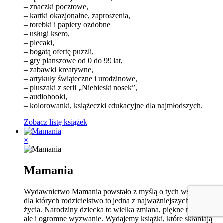
– znaczki pocztowe,
– kartki okazjonalne, zaproszenia,
– torebki i papiery ozdobne,
– usługi ksero,
– plecaki,
– bogatą ofertę puzzli,
– gry planszowe od 0 do 99 lat,
– zabawki kreatywne,
– artykuły świąteczne i urodzinowe,
– pluszaki z serii „Niebieski nosek”,
– audiobooki,
– kolorowanki, książeczki edukacyjne dla najmłodszych.
Zobacz listę książek
×
Mamania
Wydawnictwo Mamania powstało z myślą o tych wszystkich,
dla których rodzicielstwo to jedna z najważniejszych przygód
życia. Narodziny dziecka to wielka zmiana, piękne momenty,
ale i ogromne wyzwanie. Wydajemy książki, które skłaniają