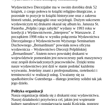
Wydawnictwo Diecezjalne ma w swoim dorobku druk 52
książek, z czego połowa to książki religijno-liturgiczne, a
pozostałe to pozycje to książki historyczne oraz z zakresu
historii sztuki, pedagogiki oraz socjologii. Dużym sukcesem
wydawniczym tej drukarni okazał się album ks. Janusza St.
Pasierba „Pelplin i jego zabytki” wydany w 1993 roku w
koedycji z Wydawnictwem „Interpress” w Warszawie. Z
początkiem 1998 roku w wyniku połączenia Wydawnictwa
Diecezjalnego z Wydawnictwem Wyższego Seminarium
Duchownego „Bernardinum” powstała nowa oficyna
wydawnicza – Wydawnictwo Diecezji Pelplińskiej
„Bernardinum”. Atutem nowo powstałej drukarni w
województwie pomorskim jest nowoczesny park maszynowy
oraz zespół doświadczonych pracowników. Dzięki temu
nasze wydawnictwo jest dziś w stanie podołać każdemu
wyzwaniu. Jesteśmy znani z profesjonalizmu, rzetelności i
terminowości w realizacji usług. Uważamy się za
spadkobierców Gutenberga – dlatego jesteśmy solidni tak jak
jego dzieło.
Polityka organizacji
Nasza organizacja składa się z drukarni oraz wydawnictwa.
Naszej działalności przyświeca cel, jakim jest wspieranie
kultury narodowej i popularyzacja nauki Kościoła, poprzez