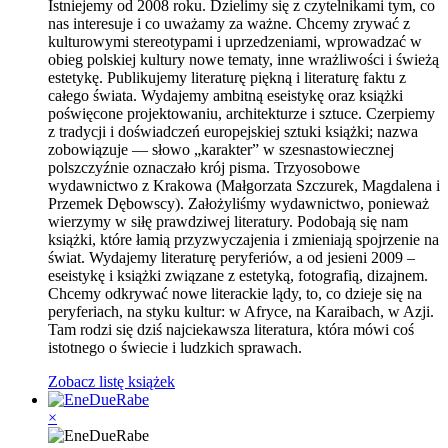
Istniejemy od 2008 roku. Dzielimy się z czytelnikami tym, co
nas interesuje i co uważamy za ważne. Chcemy zrywać z
kulturowymi stereotypami i uprzedzeniami, wprowadzać w
obieg polskiej kultury nowe tematy, inne wrażliwości i świeżą
estetykę. Publikujemy literaturę piękną i literaturę faktu z
całego świata. Wydajemy ambitną eseistykę oraz książki
poświęcone projektowaniu, architekturze i sztuce. Czerpiemy
z tradycji i doświadczeń europejskiej sztuki książki; nazwa
zobowiązuje — słowo „karakter” w szesnastowiecznej
polszczyźnie oznaczało krój pisma. Trzyosobowe
wydawnictwo z Krakowa (Małgorzata Szczurek, Magdalena i
Przemek Dębowscy). Założyliśmy wydawnictwo, ponieważ
wierzymy w siłę prawdziwej literatury. Podobają się nam
książki, które łamią przyzwyczajenia i zmieniają spojrzenie na
świat. Wydajemy literaturę peryferiów, a od jesieni 2009 –
eseistykę i książki związane z estetyką, fotografią, dizajnem.
Chcemy odkrywać nowe literackie lądy, to, co dzieje się na
peryferiach, na styku kultur: w Afryce, na Karaibach, w Azji.
Tam rodzi się dziś najciekawsza literatura, która mówi coś
istotnego o świecie i ludzkich sprawach.
Zobacz listę książek
×