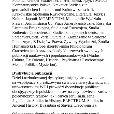
Polonici, Gender Studies ISUJ, Hermeneia, Język i Metoda,
Komparatystyka Polska, Krakauer Studien zur
germanistischen Literatur- und Kulturwissenschaft,
Krakowskie Spotkania Rusycystyczne, Literatura, Język i
Kultura Japonii, MOMENTUM, Monografie Wydziału
Prawa i Administracji UJ, Prace Amerykanistyczne, Rosyjska
Literatura Emigracyjna, Studia nad Rozwojem, Studia
Ruthenica Cracoviensia, Studien zum polnisch-deutschen
Sprachvergleich, Varia Culturalia, Zarządzanie w Sektorze
Publicznym, Z Dziejów Prawa, Żywioły Wyobraźni, Źródła
Humanistyki Europejskiej/Iuvenilia Philologorum
Cracoviensium) oraz przekłady kluczowych światowych
publikacji naukowych i popularnonaukowych (Mudus,
Cultura, Ex Oriente, Historiai, Psychiatria i Psychoterapia,
Media, Politika, Mysterion).
Dystrybucja publikacji
Dzięki rozbudowanej dystrybucji międzynarodowej opartej
na współpracy z prestiżowymi światowymi wydawnictwami
uniwersyteckimi WUJ prowadzi dystrybucję publikacji
obcojęzycznych polskich autorów na całym świecie, zarówno
pojedynczych tytułów, jak i całych serii (m.in. serie
Jagiellonian Studies in History, ELECTRUM. Studies in
Ancient History, Byzantina et Slavica Cracoviensia).
Oficyna specjalizuje się również w wydawaniu wersji