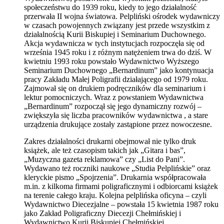
społeczeństwu do 1939 roku, kiedy to jego działalność
przerwała II wojna światowa. Pelpliński ośrodek wydawniczy
w czasach powojennych związany jest przede wszystkim z
działalnością Kurii Biskupiej i Seminarium Duchownego.
Akcja wydawnicza w tych instytucjach rozpoczęła się od
września 1945 roku i z różnym natężeniem trwa do dziś. W
kwietniu 1993 roku powstało Wydawnictwo Wyższego
Seminarium Duchownego „Bernardinum” jako kontynuacja
pracy Zakładu Małej Poligrafii działającego od 1979 roku.
Zajmował się on drukiem podręczników dla seminarium i
lektur pomocniczych. Wraz z powstaniem Wydawnictwa
„Bernardinum” rozpoczął się jego dynamiczny rozwój –
zwiększyła się liczba pracowników wydawnictwa , a stare
urządzenia drukujące zostały zastąpione przez nowoczesne.
Zakres działalności drukarni obejmował nie tylko druk
książek, ale też czasopism takich jak „Gitara i bas”,
„Muzyczna gazeta reklamowa” czy „List do Pani”.
Wydawano też roczniki naukowe „Studia Pelplińskie” oraz
kleryckie pismo „Spojrzenia”. Drukarnia współpracowała
m.in. z kilkoma firmami poligraficznymi i odbiorcami książek
na terenie całego kraju. Kolejna pelplińska oficyna – czyli
Wydawnictwo Diecezjalne – powstała 15 kwietnia 1987 roku
jako Zakład Poligraficzny Diecezji Chełmińskiej i
Wydawnictwo Kurii Biskupiej Chełmińskiej.