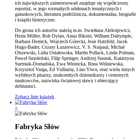
ich największych zainteresowań znajduje się współczesny
reportaż, w jego rozmaitych odsłonach tematycznych i
gatunkowych, literatura podróżnicza, dokumentalna, biografie
i książki historyczne.
Do grona ich autorów należą m.in. Swietłana Aleksijewicz,
Herta Müller, Bob Dylan, Anna Bikont, William Dalrymple,
Barbara Demick, Wojciech Górecki, Jean Hatzfeld, Jacek
Hugo-Bader, Cezary Łazarewicz, V. S. Naipaul, Michał
Olszewski, Lidia Ostałowska, Martin Pollack, Linda Polman,
Paweł Smoleński, Filip Springer, Andrzej Stasiuk, Katarzyna
Surmiak-Domańska, Ewa Winnicka, Ilona Wiśniewska,
Krzysztof Varga, Ed Vulliamy, Liao Yiwu, oraz wielu innych
wybitnych pisarzy, znakomitych dziennikarzy i cenionych
naukowców, nazwiska światowej sławy i obiecujący
debiutanci.
Zobacz listę książek
×
Fabryka Słów