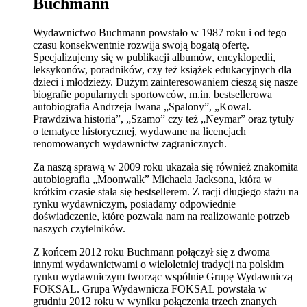
Buchmann
Wydawnictwo Buchmann powstało w 1987 roku i od tego
czasu konsekwentnie rozwija swoją bogatą ofertę.
Specjalizujemy się w publikacji albumów, encyklopedii,
leksykonów, poradników, czy też książek edukacyjnych dla
dzieci i młodzieży. Dużym zainteresowaniem cieszą się nasze
biografie popularnych sportowców, m.in. bestsellerowa
autobiografia Andrzeja Iwana „Spalony”, „Kowal.
Prawdziwa historia”, „Szamo” czy też „Neymar” oraz tytuły
o tematyce historycznej, wydawane na licencjach
renomowanych wydawnictw zagranicznych.
Za naszą sprawą w 2009 roku ukazała się również znakomita
autobiografia „Moonwalk” Michaela Jacksona, która w
krótkim czasie stała się bestsellerem. Z racji długiego stażu na
rynku wydawniczym, posiadamy odpowiednie
doświadczenie, które pozwala nam na realizowanie potrzeb
naszych czytelników.
Z końcem 2012 roku Buchmann połączył się z dwoma
innymi wydawnictwami o wieloletniej tradycji na polskim
rynku wydawniczym tworząc wspólnie Grupę Wydawniczą
FOKSAL. Grupa Wydawnicza FOKSAL powstała w
grudniu 2012 roku w wyniku połączenia trzech znanych