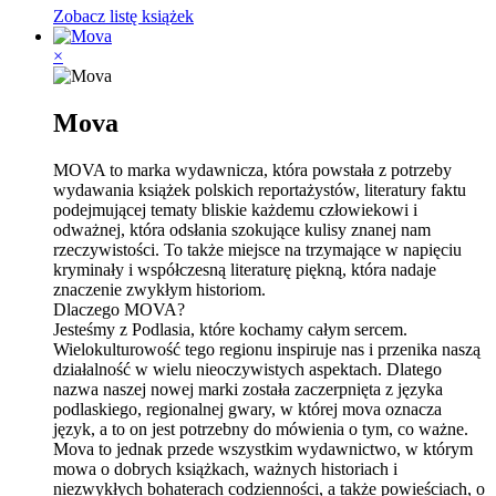
Zobacz listę książek
×
Mova
MOVA to marka wydawnicza, która powstała z potrzeby
wydawania książek polskich reportażystów, literatury faktu
podejmującej tematy bliskie każdemu człowiekowi i
odważnej, która odsłania szokujące kulisy znanej nam
rzeczywistości. To także miejsce na trzymające w napięciu
kryminały i współczesną literaturę piękną, która nadaje
znaczenie zwykłym historiom.
Dlaczego MOVA?
Jesteśmy z Podlasia, które kochamy całym sercem.
Wielokulturowość tego regionu inspiruje nas i przenika naszą
działalność w wielu nieoczywistych aspektach. Dlatego
nazwa naszej nowej marki została zaczerpnięta z języka
podlaskiego, regionalnej gwary, w której
mova
oznacza
język
, a to on jest potrzebny do mówienia o tym, co ważne.
Mova to jednak przede wszystkim wydawnictwo, w którym
mowa o dobrych książkach, ważnych historiach i
niezwykłych bohaterach codzienności, a także powieściach, o