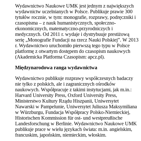
Wydawnictwo Naukowe UMK jest jednym z największych
wydawnictw uczelnianych w Polsce. Publikuje prawie 300
tytułów rocznie, w tym: monografie, rozprawy, podręczniki i
czasopisma – z nauk humanistycznych, społeczno-
ekonomicznych, matematyczno-przyrodniczych i
medycznych. Od 2011 r. wydaje i dystrybuuje prestiżową
serię „Monografie Fundacji na rzecz Nauki Polskiej”. W 2013
r. Wydawnictwo uruchomiło pierwszą tego typu w Polsce
platformę z otwartym dostępem do czasopism naukowych
(Akademicka Platforma Czasopism: apcz.pl).
Międzynarodowa ranga wydawnictwa
Wydawnictwo publikuje rozprawy współczesnych badaczy
nie tylko z polskich, ale i zagranicznych ośrodków
naukowych. Współpracuje z takimi instytucjami, jak m.in.:
Harvard University Press, Oxford University Press,
Ministerstwo Kultury Rządu Hiszpanii, Uniwersytet
Nawarski w Pampelunie, Uniwersytet Juliusza Maksymiliana
w Würzburgu, Fundacja Współpracy Polsko-Niemieckiej,
Historischen Kommission für ost- und westpreußische
Landesforschung w Berlinie. Wydawnictwo Naukowe UMK
publikuje prace w wielu językach świata: m.in. angielskim,
francuskim, japońskim, niemieckim, włoskim.