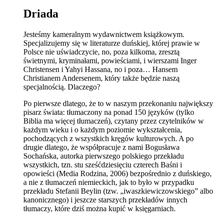
Driada
Jesteśmy kameralnym wydawnictwem książkowym.
Specjalizujemy się w literaturze duńskiej, której prawie w
Polsce nie uświadczycie, no, poza kilkoma, zresztą
świetnymi, kryminałami, powieściami, i wierszami Inger
Christensen i Yahyi Hassana, no i poza… Hansem
Christianem Andersenem, który także będzie naszą
specjalnością. Dlaczego?
Po pierwsze dlatego, że to w naszym przekonaniu największy
pisarz świata: tłumaczony na ponad 150 języków (tylko
Biblia ma więcej tłumaczeń), czytany przez czytelników w
każdym wieku i o każdym poziomie wykształcenia,
pochodzących z wszystkich kręgów kulturowych. A po
drugie dlatego, że współpracuje z nami Bogusława
Sochańska, autorka pierwszego polskiego przekładu
wszystkich, tzn. stu sześćdziesięciu czterech Baśni i
opowieści (Media Rodzina, 2006) bezpośrednio z duńskiego,
a nie z tłumaczeń niemieckich, jak to było w przypadku
przekładu Stefanii Beylin (tzw. „iwaszkiewiczowskiego” albo
kanonicznego) i jeszcze starszych przekładów innych
tłumaczy, które dziś można kupić w księgarniach.