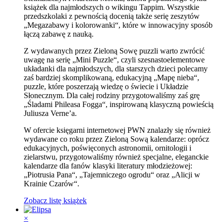
książek dla najmłodszych o wikingu Tappim. Wszystkie
przedszkolaki z pewnością docenią także serię zeszytów
„Megazabawy i kolorowanki“, które w innowacyjny sposób
łączą zabawę z nauką.
Z wydawanych przez Zieloną Sowę puzzli warto zwrócić
uwagę na serię „Mini Puzzle“, czyli szesnastoelementowe
układanki dla najmłodszych, dla starszych dzieci polecamy
zaś bardziej skomplikowaną, edukacyjną „Mapę nieba“,
puzzle, które poszerzają wiedzę o świecie i Układzie
Słonecznym. Dla całej rodziny przygotowaliśmy zaś grę
„Śladami Phileasa Fogga“, inspirowaną klasyczną powieścią
Juliusza Verne’a.
W ofercie księgarni internetowej PWN znalazły się również
wydawane co roku przez Zieloną Sową kalendarze: oprócz
edukacyjnych, poświęconych astronomii, ornitologii i
zielarstwu, przygotowaliśmy również specjalne, eleganckie
kalendarze dla fanów klasyki literatury młodzieżowej:
„Piotrusia Pana“, „Tajemniczego ogrodu“ oraz „Alicji w
Krainie Czarów“.
Zobacz listę książek
×