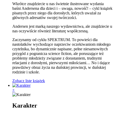
Wkrótce znajdziecie u nas świetnie ilustrowane wydania
baśni Andersena dla dzieci i – uwaga, nowość! – cykl książek
pisanych przez niego dla dorosłych, których uważał za
głównych adresatów swojej twórczości.
Andersen jest marką naszego wydawnictwa, ale znajdziecie u
nas oczywiście również literaturę współczesną.
Zaczynamy od cyklu SPEKTRUM. To powieści dla
nastolatków wychodzące naprzeciw oczekiwaniom młodego
czytelnika, bo dynamicznie napisane, pełne niesamowitych
przygód z pogranicza science fiction, ale poruszające też
problemy młodzieży związane z dorastaniem, trudnymi
relacjami z dorosłymi, pierwszymi miłościami… No i dające
prawdziwy obraz życia na duńskiej prowincji, w duńskiej
rodzinie i szkole.
Zobacz listę książek
×
Karakter