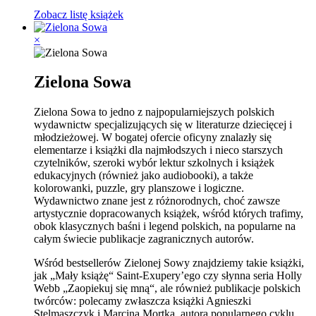
Zobacz listę książek
×
Zielona Sowa
Zielona Sowa to jedno z najpopularniejszych polskich
wydawnictw specjalizujących się w literaturze dziecięcej i
młodzieżowej. W bogatej ofercie oficyny znalazły się
elementarze i książki dla najmłodszych i nieco starszych
czytelników, szeroki wybór lektur szkolnych i książek
edukacyjnych (również jako audiobooki), a także
kolorowanki, puzzle, gry planszowe i logiczne.
Wydawnictwo znane jest z różnorodnych, choć zawsze
artystycznie dopracowanych książek, wśród których trafimy,
obok klasycznych baśni i legend polskich, na popularne na
całym świecie publikacje zagranicznych autorów.
Wśród bestsellerów Zielonej Sowy znajdziemy takie książki,
jak „Mały książę“ Saint-Exupery’ego czy słynna seria Holly
Webb „Zaopiekuj się mną“, ale również publikacje polskich
twórców: polecamy zwłaszcza książki Agnieszki
Stelmaszczyk i Marcina Mortka, autora popularnego cyklu