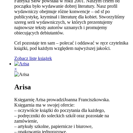
Fabryka Słów powstała w roku 2001. Naszym celem od
początku było wydawanie dobrej literatury. Nasz profil
wydawniczy obejmuje różne konwencje – od sf po
publicystykę, kryminał i literaturę dla kobiet. Stworzyliśmy
szereg serii wydawniczych, w których prezentujemy
najnowsze teksty autorów uznanych i promujemy
obiecujących debiutantów.
Cel pozostaje ten sam – polecać i oddawać w ręce czytelnika
książki, pod każdym względem najwyższej jakości.
Zobacz listę książek
×
Arisa
Księgarnię Arisa prowadziJoanna Franciszkowska.
Księgarnia ma w swojej ofercie:
– oczywiście książki do poczytania dla każdego,
– podręczniki do soleckich szkół oraz pozostałe na
zamówienie,
– artykuły szkolne, papiernicze i biurowe,
– opakowania jednorazowe,