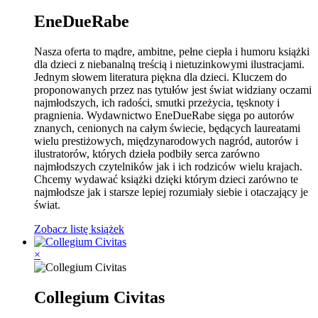
EneDueRabe
Nasza oferta to mądre, ambitne, pełne ciepła i humoru książki
dla dzieci z niebanalną treścią i nietuzinkowymi ilustracjami.
Jednym słowem literatura piękna dla dzieci. Kluczem do
proponowanych przez nas tytułów jest świat widziany oczami
najmłodszych, ich radości, smutki przeżycia, tęsknoty i
pragnienia. Wydawnictwo EneDueRabe sięga po autorów
znanych, cenionych na całym świecie, będących laureatami
wielu prestiżowych, międzynarodowych nagród, autorów i
ilustratorów, których dzieła podbiły serca zarówno
najmłodszych czytelników jak i ich rodziców wielu krajach.
Chcemy wydawać książki dzięki którym dzieci zarówno te
najmłodsze jak i starsze lepiej rozumiały siebie i otaczający je
świat.
Zobacz listę książek
×
Collegium Civitas