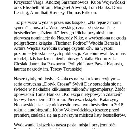
Krzysztof Varga, Andrzej Saramonowicz, Kuba Wojewódzki
oraz Elisabeth Strout, Margaret Atwood, Tom Hanks, Doris
Lessing, Arundhati Roy czy Thomas Erikson.
Już pierwsza wydana przez nas książka, „Na fejsie z moim
synem” Janusza L. Wiśniewskiego znalazła się na liście
bestsellerów. „Dziennik” Jerzego Pilcha przyniósł nam
pierwszą nominację do Nagrody Nike, a wyróżniona nagrodą
poligraficzna książka „Tischner. Podróż” Witolda Beresia i
Artura Więcka zwróciła uwagę czytelników na wysoki
poziom edytorski naszych publikacji. Zadebiutowali też u nas
młodzi, dziś bardzo cenieni autorzy: Natalia Fiedorczuk-
Cieślak, laureatka Paszportu „Polityki” oraz Paweł Kapusta,
laureat nagrody im. Teresy Torańskiej.
Nasze tytuły odniosły też sukces na rynku komercyjnym –
seria erotyczna „Dotyk Crossa” Sylvii Day sprzedała się na
świecie w nakładzie kilkunastu milionów egzemplarzy. Zbiór
opowiadań Toma Hanksa „Kolekcja nietypowych zdarzeń”
był wydarzeniem 2017 roku. Pierwsza książka Katarzyny
Nosowskiej stała się niekwestionowanym bestsellerem 2018
roku, a autobiografia Kuby Wojewódzkiego jeszcze przed
premierą znalazła się na pierwszym miejscu listy bestsellerów.
Wydawanie książek to nasza pasja, misja i przyjemność.