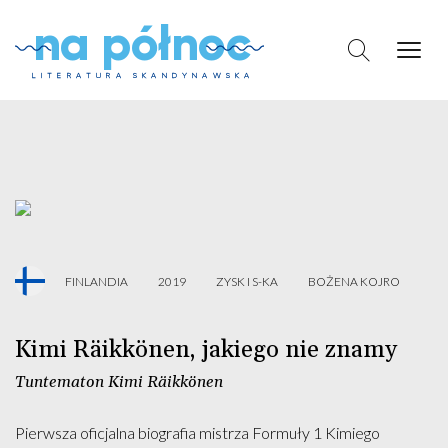
na północ
LITERATURA SKANDYNAWSKA
Skip
to
content
FINLANDIA
2019
ZYSK I S-KA
BOŻENA KOJRO
Kimi Räikkönen, jakiego nie znamy
Tuntematon Kimi Räikkönen
Pierwsza oficjalna biografia mistrza Formuły 1 Kimiego