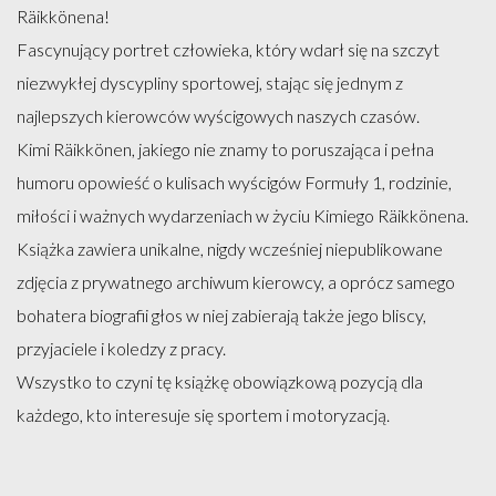
Räikkönena!
Fascynujący portret człowieka, który wdarł się na szczyt
niezwykłej dyscypliny sportowej, stając się jednym z
najlepszych kierowców wyścigowych naszych czasów.
Kimi Räikkönen, jakiego nie znamy to poruszająca i pełna
humoru opowieść o kulisach wyścigów Formuły 1, rodzinie,
miłości i ważnych wydarzeniach w życiu Kimiego Räikkönena.
Książka zawiera unikalne, nigdy wcześniej niepublikowane
zdjęcia z prywatnego archiwum kierowcy, a oprócz samego
bohatera biografii głos w niej zabierają także jego bliscy,
przyjaciele i koledzy z pracy.
Wszystko to czyni tę książkę obowiązkową pozycją dla
każdego, kto interesuje się sportem i motoryzacją.